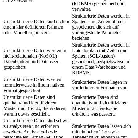
aktiv verwaltet.
(RDBMS) gespeichert und
verwaltet.
Strukturierte Daten werden in
Unstrukturierte Daten sind nicht in
Spalten- und Zeilenrahmen
einem klar definierten Rahmen
gespeichert, die sich auf
oder Modell organisiert.
voreingestellte Parameter
beziehen.
Strukturierte Daten werden in
Unstrukturierte Daten werden in
Datenbanken mit Zeilen und
nicht-relationalen (NoSQL)
Spalten (SQL-basiert)
Datenbanken und Datenseen
gespeichert, beispielsweise in
gespeichert.
einem Data Warehouse und
RDBMS.
Unstrukturierte Daten werden
Strukturierte Daten liegen in
normalerweise in ihrem nativen
vordefinierten Formaten vor.
Format gespeichert.
Unstrukturierte Daten sind
Strukturierte Daten sind
qualitativ und identifizieren
quantitativ und identifizieren
Muster und Trends, die erklären,
Muster und Trends, die
warum etwas geschieht.
erklären, was passiert.
Unstrukturierte Daten sind schwer
zu analysieren und erfordern
Strukturierte Daten lassen sich
erweiterte Analysetools wie
mit einfachen Tools wie
maschinelles Lernen (ML) und
Tabellenkalkulationen leicht