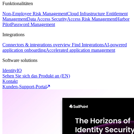
Funktionalitäten
Non-Employee Risk Management
Cloud Infrastructure Entitlement
Management
Data Access Security
Access Risk Management
Harbor
Pilot
Password Management
Integrations
Connectors & integrations overview
Find Integrations
AI-powered
application onboarding
Accelerated application management
Software solutions
IdentityIQ
Sehen Sie sich das Produkt an (EN)
Kontakt
Kunden-Support-Portal