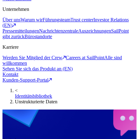
Unternehmen
Über uns
Warum wir
Führungsteam
Trust center
Investor Relations
(EN)
Pressemitteilungen
Nachrichtenzentrale
Auszeichnungen
SailPoint
gibt zurück
Bürostandorte
Karriere
Werden Sie Mitglied der Crew
Careers at SailPoint
Alle sind
willkommen
Sehen Sie sich das Produkt an (EN)
Kontakt
Kunden-Support-Portal
<
Identitätsbibliothek
Unstrukturierte Daten