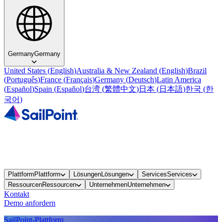
Germany
Germany
United States
(
English
)
Australia & New Zealand
(
English
)
Brazil
(
Português
)
France
(
Français
)
Germany
(
Deutsch
)
Latin America
(
Español
)
Spain
(
Español
)
台湾
(
繁體中文
)
日本
(
日本語
)
한국
(
한
국어
)
Plattform
Plattform
Lösungen
Lösungen
Services
Services
Ressourcen
Ressourcen
Unternehmen
Unternehmen
Kontakt
Demo anfordern
SailPoint-Plattform