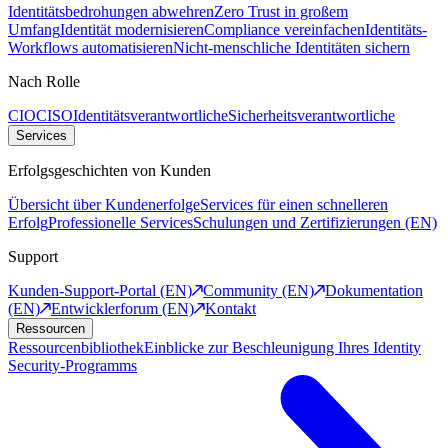
Identitätsbedrohungen abwehren
Zero Trust in großem
Umfang
Identität modernisieren
Compliance vereinfachen
Identitäts-
Workflows automatisieren
Nicht-menschliche Identitäten sichern
Nach Rolle
CIO
CISO
Identitätsverantwortliche
Sicherheitsverantwortliche
Services
Erfolgsgeschichten von Kunden
Übersicht über Kundenerfolge
Services für einen schnelleren
Erfolg
Professionelle Services
Schulungen und Zertifizierungen (EN)
Support
Kunden-Support-Portal (EN)
Community (EN)
Dokumentation
(EN)
Entwicklerforum (EN)
Kontakt
Ressourcen
Ressourcenbibliothek
Einblicke zur Beschleunigung Ihres Identity
Security-Programms