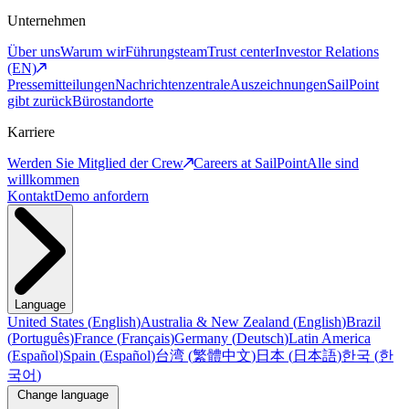
Unternehmen
Über uns
Warum wir
Führungsteam
Trust center
Investor Relations
(EN)
Pressemitteilungen
Nachrichtenzentrale
Auszeichnungen
SailPoint
gibt zurück
Bürostandorte
Karriere
Werden Sie Mitglied der Crew
Careers at SailPoint
Alle sind
willkommen
Kontakt
Demo anfordern
Language
United States
(
English
)
Australia & New Zealand
(
English
)
Brazil
(
Português
)
France
(
Français
)
Germany
(
Deutsch
)
Latin America
(
Español
)
Spain
(
Español
)
台湾
(
繁體中文
)
日本
(
日本語
)
한국
(
한
국어
)
Change language