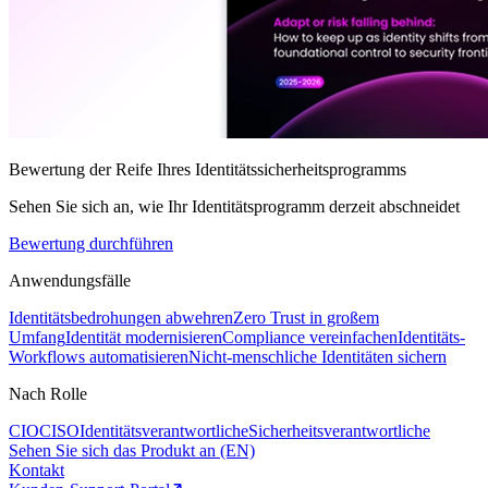
Bewertung der Reife Ihres Identitätssicherheitsprogramms
Sehen Sie sich an, wie Ihr Identitätsprogramm derzeit abschneidet
Bewertung durchführen
Anwendungsfälle
Identitätsbedrohungen abwehren
Zero Trust in großem
Umfang
Identität modernisieren
Compliance vereinfachen
Identitäts-
Workflows automatisieren
Nicht-menschliche Identitäten sichern
Nach Rolle
CIO
CISO
Identitätsverantwortliche
Sicherheitsverantwortliche
Sehen Sie sich das Produkt an (EN)
Kontakt