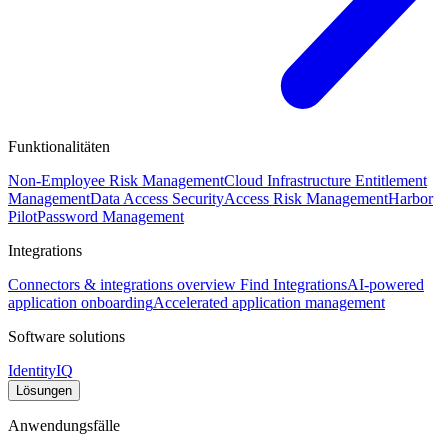
Funktionalitäten
Non-Employee Risk Management
Cloud Infrastructure Entitlement
Management
Data Access Security
Access Risk Management
Harbor
Pilot
Password Management
Integrations
Connectors & integrations overview
Find Integrations
AI-powered
application onboarding
Accelerated application management
Software solutions
IdentityIQ
Lösungen
Anwendungsfälle