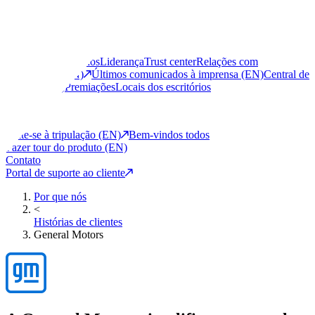
Assista ao vídeo
Para a empresa
Sobre nós
Porque nós
Liderança
Trust center
Relações com
investidores (EN)
Últimos comunicados à imprensa (EN)
Central de
notícias (EN)
Premiações
Locais dos escritórios
Careers
Junte-se à tripulação (EN)
Bem-vindos todos
Fazer tour do produto (EN)
Contato
Portal de suporte ao cliente
Por que nós
<
Histórias de clientes
General Motors