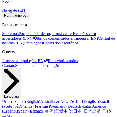
Events
Navigate (EN)
Para a empresa
Para a empresa
Sobre nós
Porque nós
Liderança
Trust center
Relações com
investidores (EN)
Últimos comunicados à imprensa (EN)
Central de
notícias (EN)
Premiações
Locais dos escritórios
Careers
Junte-se à tripulação (EN)
Bem-vindos todos
Contato
Solicite uma demonstração
Language
United States
(
English
)
Australia & New Zealand
(
English
)
Brazil
(
Português
)
France
(
Français
)
Germany
(
Deutsch
)
Latin America
(
Español
)
Spain
(
Español
)
台湾
(
繁體中文
)
日本
(
日本語
)
한국
(
한
국어
)