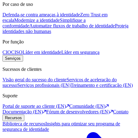
Por caso de uso
Defenda-se contra ameaças à identidade
Zero Trust em
escala
Modernize a identidade
Simplifique a
conformidade
Automatize fluxos de trabalho de identidade
Proteja
identidades não humanas
Por função
CIO
CISO
Líder em identidade
Líder em segurança
Serviços
Sucessos de clientes
Visão geral do sucesso do cliente
Serviços de aceleração do
sucesso
Serviços profissionais (EN)
Treinamento e certificação (EN)
Suporte
Portal de suporte ao cliente (EN)
Comunidade (EN)
Documentação (EN)
Fórum de desenvolvedores (EN)
Contato
Recursos
Biblioteca de recursos
Insights para otimizar seu programa de
segurança de identidade