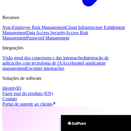
Recursos
Non-Employee Risk Management
Cloud Infrastructure Entitlement
Management
Data Access Security
Access Risk
Management
Password Management
Integrações
Visão geral dos conectores e das integrações
Integração de
aplicações com tecnologia de IA
Accelerated application
management
Encontre integrações
Soluções de software
IdentityIQ
Fazer tour do produto (EN)
Contato
Portal de suporte ao cliente