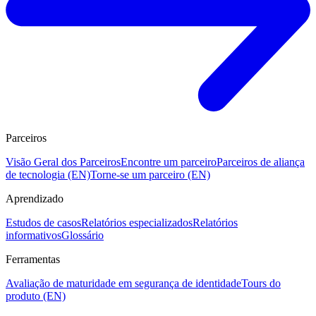
Parceiros
Visão Geral dos Parceiros
Encontre um parceiro
Parceiros de aliança
de tecnologia (EN)
Torne-se um parceiro (EN)
Aprendizado
Estudos de casos
Relatórios especializados
Relatórios
informativos
Glossário
Ferramentas
Avaliação de maturidade em segurança de identidade
Tours do
produto (EN)