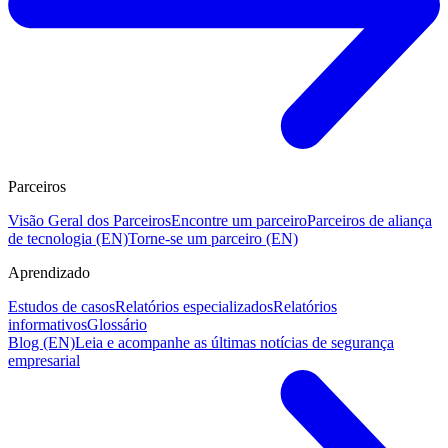
Parceiros
Visão Geral dos Parceiros
Encontre um parceiro
Parceiros de aliança
de tecnologia (EN)
Torne-se um parceiro (EN)
Aprendizado
Estudos de casos
Relatórios especializados
Relatórios
informativos
Glossário
Blog (EN)
Leia e acompanhe as últimas notícias de segurança
empresarial