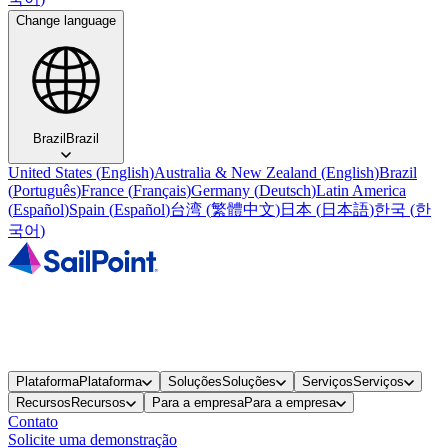
Change language
Brazil
Brazil
United States
(
English
)
Australia & New Zealand
(
English
)
Brazil
(
Português
)
France
(
Français
)
Germany
(
Deutsch
)
Latin America
(
Español
)
Spain
(
Español
)
台湾
(
繁體中文
)
日本
(
日本語
)
한국
(
한
국어
)
Plataforma
Plataforma
Soluções
Soluções
Serviços
Serviços
Recursos
Recursos
Para a empresa
Para a empresa
Contato
Solicite uma demonstração