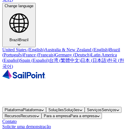
Change language
Brazil
Brazil
United States
(
English
)
Australia & New Zealand
(
English
)
Brazil
(
Português
)
France
(
Français
)
Germany
(
Deutsch
)
Latin America
(
Español
)
Spain
(
Español
)
台湾
(
繁體中文
)
日本
(
日本語
)
한국
(
한
국어
)
Plataforma
Plataforma
Soluções
Soluções
Serviços
Serviços
Recursos
Recursos
Para a empresa
Para a empresa
Contato
Solicite uma demonstração