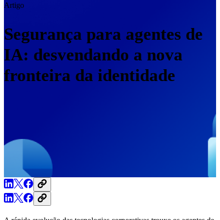
Artigo
Segurança para agentes de
IA: desvendando a nova
fronteira da identidade