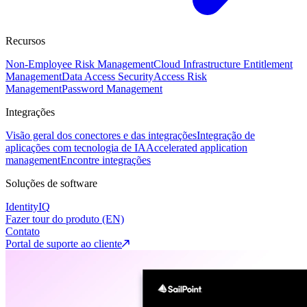
Recursos
Non-Employee Risk Management
Cloud Infrastructure Entitlement
Management
Data Access Security
Access Risk
Management
Password Management
Integrações
Visão geral dos conectores e das integrações
Integração de
aplicações com tecnologia de IA
Accelerated application
management
Encontre integrações
Soluções de software
IdentityIQ
Fazer tour do produto (EN)
Contato
Portal de suporte ao cliente