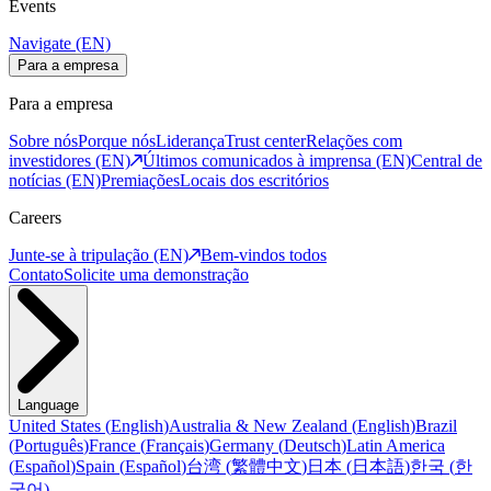
Events
Navigate (EN)
Para a empresa
Para a empresa
Sobre nós
Porque nós
Liderança
Trust center
Relações com
investidores (EN)
Últimos comunicados à imprensa (EN)
Central de
notícias (EN)
Premiações
Locais dos escritórios
Careers
Junte-se à tripulação (EN)
Bem-vindos todos
Contato
Solicite uma demonstração
Language
United States
(
English
)
Australia & New Zealand
(
English
)
Brazil
(
Português
)
France
(
Français
)
Germany
(
Deutsch
)
Latin America
(
Español
)
Spain
(
Español
)
台湾
(
繁體中文
)
日本
(
日本語
)
한국
(
한
국어
)