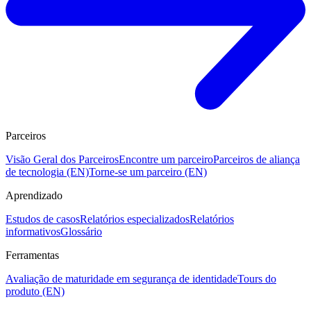
Parceiros
Visão Geral dos Parceiros
Encontre um parceiro
Parceiros de aliança
de tecnologia (EN)
Torne-se um parceiro (EN)
Aprendizado
Estudos de casos
Relatórios especializados
Relatórios
informativos
Glossário
Ferramentas
Avaliação de maturidade em segurança de identidade
Tours do
produto (EN)