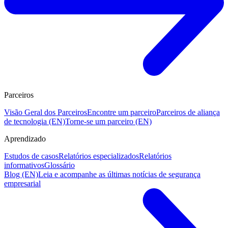
Parceiros
Visão Geral dos Parceiros
Encontre um parceiro
Parceiros de aliança
de tecnologia (EN)
Torne-se um parceiro (EN)
Aprendizado
Estudos de casos
Relatórios especializados
Relatórios
informativos
Glossário
Blog (EN)
Leia e acompanhe as últimas notícias de segurança
empresarial