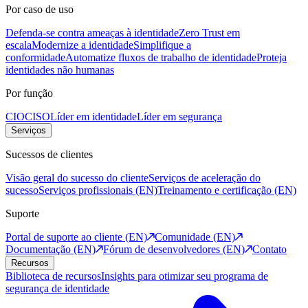
Por caso de uso
Defenda-se contra ameaças à identidade
Zero Trust em
escala
Modernize a identidade
Simplifique a
conformidade
Automatize fluxos de trabalho de identidade
Proteja
identidades não humanas
Por função
CIO
CISO
Líder em identidade
Líder em segurança
Serviços
Sucessos de clientes
Visão geral do sucesso do cliente
Serviços de aceleração do
sucesso
Serviços profissionais (EN)
Treinamento e certificação (EN)
Suporte
Portal de suporte ao cliente (EN)
Comunidade (EN)
Documentação (EN)
Fórum de desenvolvedores (EN)
Contato
Recursos
Biblioteca de recursos
Insights para otimizar seu programa de
segurança de identidade