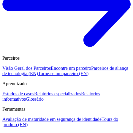
Parceiros
Visão Geral dos Parceiros
Encontre um parceiro
Parceiros de aliança
de tecnologia (EN)
Torne-se um parceiro (EN)
Aprendizado
Estudos de casos
Relatórios especializados
Relatórios
informativos
Glossário
Ferramentas
Avaliação de maturidade em segurança de identidade
Tours do
produto (EN)