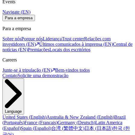
Events
Navigate (EN)
Para a empresa
Para a empresa
Sobre nós
Porque nós
Liderança
Trust center
Relações com
investidores (EN)
Últimos comunicados à imprensa (EN)
Central de
notícias (EN)
Premiações
Locais dos escritórios
Careers
Junte-se à tripulação (EN)
Bem-vindos todos
Contato
Solicite uma demonstração
Language
United States
(
English
)
Australia & New Zealand
(
English
)
Brazil
(
Português
)
France
(
Français
)
Germany
(
Deutsch
)
Latin America
(
Español
)
Spain
(
Español
)
台湾
(
繁體中文
)
日本
(
日本語
)
한국
(
한
국어
)