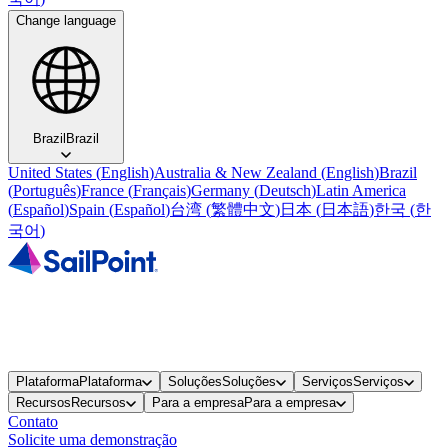
Change language
Brazil
Brazil
United States
(
English
)
Australia & New Zealand
(
English
)
Brazil
(
Português
)
France
(
Français
)
Germany
(
Deutsch
)
Latin America
(
Español
)
Spain
(
Español
)
台湾
(
繁體中文
)
日本
(
日本語
)
한국
(
한
국어
)
Plataforma
Plataforma
Soluções
Soluções
Serviços
Serviços
Recursos
Recursos
Para a empresa
Para a empresa
Contato
Solicite uma demonstração