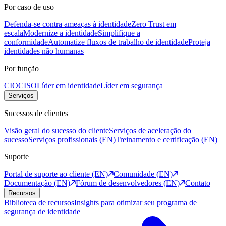
Por caso de uso
Defenda-se contra ameaças à identidade
Zero Trust em
escala
Modernize a identidade
Simplifique a
conformidade
Automatize fluxos de trabalho de identidade
Proteja
identidades não humanas
Por função
CIO
CISO
Líder em identidade
Líder em segurança
Serviços
Sucessos de clientes
Visão geral do sucesso do cliente
Serviços de aceleração do
sucesso
Serviços profissionais (EN)
Treinamento e certificação (EN)
Suporte
Portal de suporte ao cliente (EN)
Comunidade (EN)
Documentação (EN)
Fórum de desenvolvedores (EN)
Contato
Recursos
Biblioteca de recursos
Insights para otimizar seu programa de
segurança de identidade