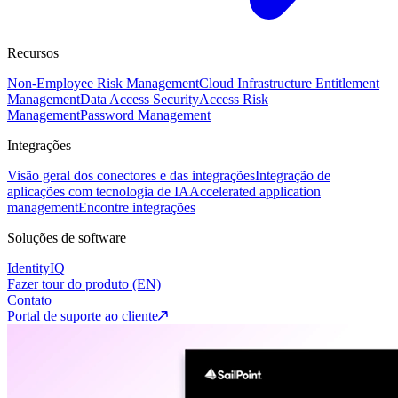
Recursos
Non-Employee Risk Management
Cloud Infrastructure Entitlement
Management
Data Access Security
Access Risk
Management
Password Management
Integrações
Visão geral dos conectores e das integrações
Integração de
aplicações com tecnologia de IA
Accelerated application
management
Encontre integrações
Soluções de software
IdentityIQ
Fazer tour do produto (EN)
Contato
Portal de suporte ao cliente