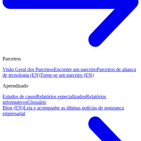
Parceiros
Visão Geral dos Parceiros
Encontre um parceiro
Parceiros de aliança
de tecnologia (EN)
Torne-se um parceiro (EN)
Aprendizado
Estudos de casos
Relatórios especializados
Relatórios
informativos
Glossário
Blog (EN)
Leia e acompanhe as últimas notícias de segurança
empresarial