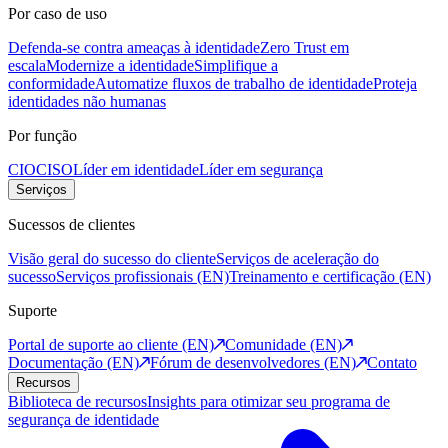
Por caso de uso
Defenda-se contra ameaças à identidade
Zero Trust em
escala
Modernize a identidade
Simplifique a
conformidade
Automatize fluxos de trabalho de identidade
Proteja
identidades não humanas
Por função
CIO
CISO
Líder em identidade
Líder em segurança
Serviços
Sucessos de clientes
Visão geral do sucesso do cliente
Serviços de aceleração do
sucesso
Serviços profissionais (EN)
Treinamento e certificação (EN)
Suporte
Portal de suporte ao cliente (EN)
Comunidade (EN)
Documentação (EN)
Fórum de desenvolvedores (EN)
Contato
Recursos
Biblioteca de recursos
Insights para otimizar seu programa de
segurança de identidade