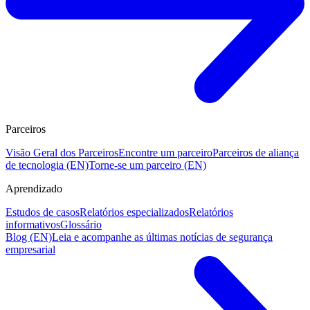
Parceiros
Visão Geral dos Parceiros
Encontre um parceiro
Parceiros de aliança
de tecnologia (EN)
Torne-se um parceiro (EN)
Aprendizado
Estudos de casos
Relatórios especializados
Relatórios
informativos
Glossário
Blog (EN)
Leia e acompanhe as últimas notícias de segurança
empresarial