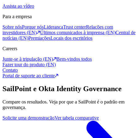
Assista ao vídeo
Para a empresa
Sobre nós
Porque nós
Liderança
Trust center
Relações com
investidores (EN)
Últimos comunicados à imprensa (EN)
Central de
notícias (EN)
Premiações
Locais dos escritórios
Careers
Junte-se à tripulação (EN)
Bem-vindos todos
Fazer tour do produto (EN)
Contato
Portal de suporte ao cliente
SailPoint e Okta Identity Governance
Compare os resultados. Veja por que a SailPoint é o padrão em
governança.
Solicite uma demonstração
Ver tabela comparative