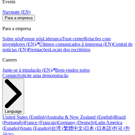
Events
Navigate (EN)
Para a empresa
Para a empresa
Sobre nós
Porque nós
Liderança
Trust center
Relações com
investidores (EN)
Últimos comunicados à imprensa (EN)
Central de
notícias (EN)
Premiações
Locais dos escritórios
Careers
Junte-se à tripulação (EN)
Bem-vindos todos
Contato
Solicite uma demonstração
Language
United States
(
English
)
Australia & New Zealand
(
English
)
Brazil
(
Português
)
France
(
Français
)
Germany
(
Deutsch
)
Latin America
(
Español
)
Spain
(
Español
)
台湾
(
繁體中文
)
日本
(
日本語
)
한국
(
한
국어
)