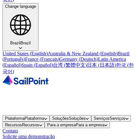
Change language
Brazil
Brazil
United States
(
English
)
Australia & New Zealand
(
English
)
Brazil
(
Português
)
France
(
Français
)
Germany
(
Deutsch
)
Latin America
(
Español
)
Spain
(
Español
)
台湾
(
繁體中文
)
日本
(
日本語
)
한국
(
한
국어
)
Plataforma
Plataforma
Soluções
Soluções
Serviços
Serviços
Recursos
Recursos
Para a empresa
Para a empresa
Contato
Solicite uma demonstração