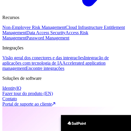
Recursos
Non-Employee Risk Management
Cloud Infrastructure Entitlement
Management
Data Access Security
Access Risk
Management
Password Management
Integrações
Visão geral dos conectores e das integrações
Integração de
aplicações com tecnologia de IA
Accelerated application
management
Encontre integrações
Soluções de software
IdentityIQ
Fazer tour do produto (EN)
Contato
Portal de suporte ao cliente