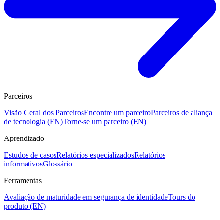
Parceiros
Visão Geral dos Parceiros
Encontre um parceiro
Parceiros de aliança
de tecnologia (EN)
Torne-se um parceiro (EN)
Aprendizado
Estudos de casos
Relatórios especializados
Relatórios
informativos
Glossário
Ferramentas
Avaliação de maturidade em segurança de identidade
Tours do
produto (EN)