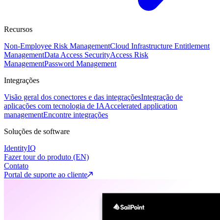
Recursos
Non-Employee Risk Management
Cloud Infrastructure Entitlement
Management
Data Access Security
Access Risk
Management
Password Management
Integrações
Visão geral dos conectores e das integrações
Integração de
aplicações com tecnologia de IA
Accelerated application
management
Encontre integrações
Soluções de software
IdentityIQ
Fazer tour do produto (EN)
Contato
Portal de suporte ao cliente