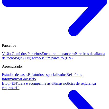
Parceiros
Visão Geral dos Parceiros
Encontre um parceiro
Parceiros de aliança
de tecnologia (EN)
Torne-se um parceiro (EN)
Aprendizado
Estudos de casos
Relatórios especializados
Relatórios
informativos
Glossário
Blog (EN)
Leia e acompanhe as últimas notícias de segurança
empresarial