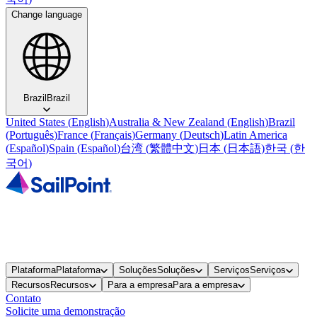
Change language
Brazil
Brazil
United States
(
English
)
Australia & New Zealand
(
English
)
Brazil
(
Português
)
France
(
Français
)
Germany
(
Deutsch
)
Latin America
(
Español
)
Spain
(
Español
)
台湾
(
繁體中文
)
日本
(
日本語
)
한국
(
한
국어
)
Plataforma
Plataforma
Soluções
Soluções
Serviços
Serviços
Recursos
Recursos
Para a empresa
Para a empresa
Contato
Solicite uma demonstração