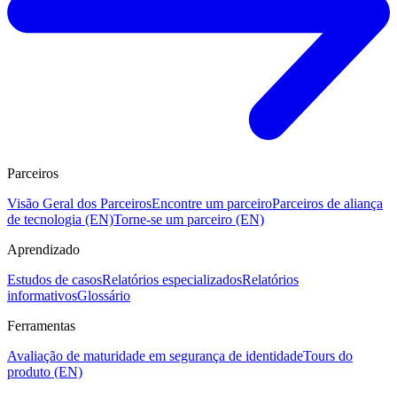
Parceiros
Visão Geral dos Parceiros
Encontre um parceiro
Parceiros de aliança
de tecnologia (EN)
Torne-se um parceiro (EN)
Aprendizado
Estudos de casos
Relatórios especializados
Relatórios
informativos
Glossário
Ferramentas
Avaliação de maturidade em segurança de identidade
Tours do
produto (EN)