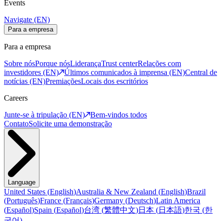
Events
Navigate (EN)
Para a empresa
Para a empresa
Sobre nós
Porque nós
Liderança
Trust center
Relações com
investidores (EN)
Últimos comunicados à imprensa (EN)
Central de
notícias (EN)
Premiações
Locais dos escritórios
Careers
Junte-se à tripulação (EN)
Bem-vindos todos
Contato
Solicite uma demonstração
Language
United States
(
English
)
Australia & New Zealand
(
English
)
Brazil
(
Português
)
France
(
Français
)
Germany
(
Deutsch
)
Latin America
(
Español
)
Spain
(
Español
)
台湾
(
繁體中文
)
日本
(
日本語
)
한국
(
한
국어
)