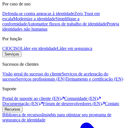
Por caso de uso
Defenda-se contra ameaças à identidade
Zero Trust em
escala
Modernize a identidade
Simplifique a
conformidade
Automatize fluxos de trabalho de identidade
Proteja
identidades não humanas
Por função
CIO
CISO
Líder em identidade
Líder em segurança
Serviços
Sucessos de clientes
Visão geral do sucesso do cliente
Serviços de aceleração do
sucesso
Serviços profissionais (EN)
Treinamento e certificação (EN)
Suporte
Portal de suporte ao cliente (EN)
Comunidade (EN)
Documentação (EN)
Fórum de desenvolvedores (EN)
Contato
Recursos
Biblioteca de recursos
Insights para otimizar seu programa de
segurança de identidade