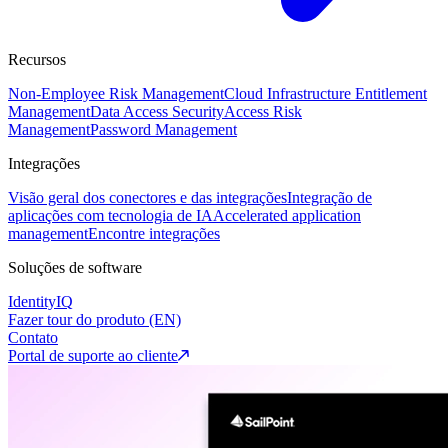
Recursos
Non-Employee Risk Management
Cloud Infrastructure Entitlement
Management
Data Access Security
Access Risk
Management
Password Management
Integrações
Visão geral dos conectores e das integrações
Integração de
aplicações com tecnologia de IA
Accelerated application
management
Encontre integrações
Soluções de software
IdentityIQ
Fazer tour do produto (EN)
Contato
Portal de suporte ao cliente