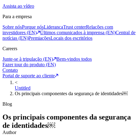
Assista ao vídeo
Para a empresa
Sobre nós
Porque nós
Liderança
Trust center
Relações com
investidores (EN)
Últimos comunicados à imprensa (EN)
Central de
notícias (EN)
Premiações
Locais dos escritórios
Careers
Junte-se à tripulação (EN)
Bem-vindos todos
Fazer tour do produto (EN)
Contato
Portal de suporte ao cliente
<
Untitled
Os principais componentes da segurança de identidades￼
Blog
Os principais componentes da segurança
de identidades￼
Author