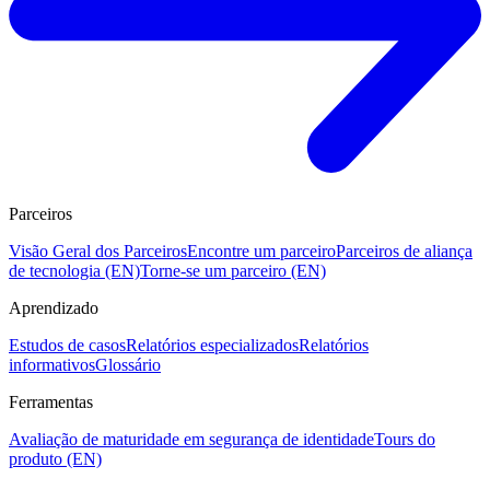
Parceiros
Visão Geral dos Parceiros
Encontre um parceiro
Parceiros de aliança
de tecnologia (EN)
Torne-se um parceiro (EN)
Aprendizado
Estudos de casos
Relatórios especializados
Relatórios
informativos
Glossário
Ferramentas
Avaliação de maturidade em segurança de identidade
Tours do
produto (EN)