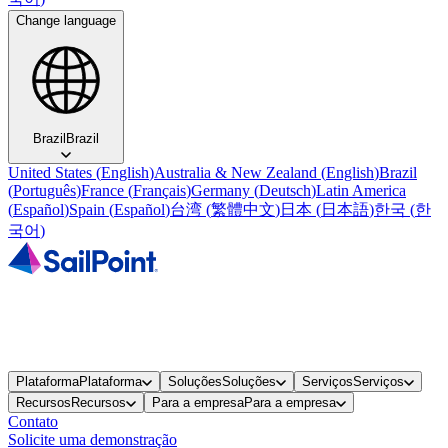
Change language
Brazil
Brazil
United States
(
English
)
Australia & New Zealand
(
English
)
Brazil
(
Português
)
France
(
Français
)
Germany
(
Deutsch
)
Latin America
(
Español
)
Spain
(
Español
)
台湾
(
繁體中文
)
日本
(
日本語
)
한국
(
한
국어
)
Plataforma
Plataforma
Soluções
Soluções
Serviços
Serviços
Recursos
Recursos
Para a empresa
Para a empresa
Contato
Solicite uma demonstração