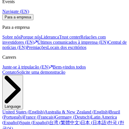
Events
Navigate (EN)
Para a empresa
Para a empresa
Sobre nós
Porque nós
Liderança
Trust center
Relações com
investidores (EN)
Últimos comunicados à imprensa (EN)
Central de
notícias (EN)
Premiações
Locais dos escritórios
Careers
Junte-se à tripulação (EN)
Bem-vindos todos
Contato
Solicite uma demonstração
Language
United States
(
English
)
Australia & New Zealand
(
English
)
Brazil
(
Português
)
France
(
Français
)
Germany
(
Deutsch
)
Latin America
(
Español
)
Spain
(
Español
)
台湾
(
繁體中文
)
日本
(
日本語
)
한국
(
한
국어
)