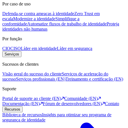
Por caso de uso
Defenda-se contra ameaças à identidade
Zero Trust em
escala
Modernize a identidade
Simplifique a
conformidade
Automatize fluxos de trabalho de identidade
Proteja
identidades não humanas
Por função
CIO
CISO
Líder em identidade
Líder em segurança
Serviços
Sucessos de clientes
Visão geral do sucesso do cliente
Serviços de aceleração do
sucesso
Serviços profissionais (EN)
Treinamento e certificação (EN)
Suporte
Portal de suporte ao cliente (EN)
Comunidade (EN)
Documentação (EN)
Fórum de desenvolvedores (EN)
Contato
Recursos
Biblioteca de recursos
Insights para otimizar seu programa de
segurança de identidade