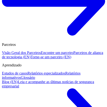
Parceiros
Visão Geral dos Parceiros
Encontre um parceiro
Parceiros de aliança
de tecnologia (EN)
Torne-se um parceiro (EN)
Aprendizado
Estudos de casos
Relatórios especializados
Relatórios
informativos
Glossário
Blog (EN)
Leia e acompanhe as últimas notícias de segurança
empresarial