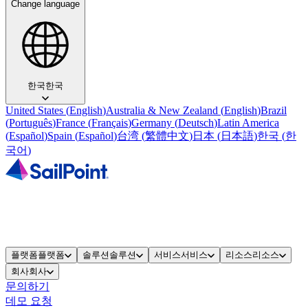
Change language
한국
한국
United States
(
English
)
Australia & New Zealand
(
English
)
Brazil
(
Português
)
France
(
Français
)
Germany
(
Deutsch
)
Latin America
(
Español
)
Spain
(
Español
)
台湾
(
繁體中文
)
日本
(
日本語
)
한국
(
한
국어
)
플랫폼
플랫폼
솔루션
솔루션
서비스
서비스
리소스
리소스
회사
회사
문의하기
데모 요청