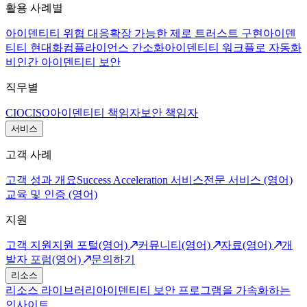
활용 사례별
아이덴티티 위협 대응
확장 가능한 제로 트러스트 구현
아이덴
티티 현대화
컴플라이언스 간소화
아이덴티티 워크플로 자동화
비인간 아이덴티티 보안
직무별
CIO
CISO
아이덴티티 책임자
보안 책임자
서비스
고객 사례
고객 성과 개요
Success Acceleration 서비스
전문 서비스 (영어)
교육 및 인증 (영어)
지원
고객 지원
지원 포털(영어)
커뮤니티(영어)
자료(영어)
개
발자 포럼(영어)
문의하기
리소스
리소스 라이브러리
아이덴티티 보안 프로그램을 가속화하는
인사이트