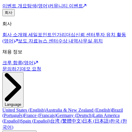
이벤트 개요
탐색(영어)
커뮤니티 이벤트
회사
회사
회사 소개
왜 세일포인트인가
리더십
신뢰 센터
투자 유치 활동
(영어)
보도 자료
뉴스 센터
수상 내역
사무실 위치
채용 정보
크루 합류(영어)
문의하기
데모 요청
Language
United States
(
English
)
Australia & New Zealand
(
English
)
Brazil
(
Português
)
France
(
Français
)
Germany
(
Deutsch
)
Latin America
(
Español
)
Spain
(
Español
)
台湾
(
繁體中文
)
日本
(
日本語
)
한국
(
한
국어
)