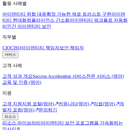
활용 사례별
아이덴티티 위협 대응
확장 가능한 제로 트러스트 구현
아이덴
티티 현대화
컴플라이언스 간소화
아이덴티티 워크플로 자동화
비인간 아이덴티티 보안
직무별
CIO
CISO
아이덴티티 책임자
보안 책임자
서비스
고객 사례
고객 성과 개요
Success Acceleration 서비스
전문 서비스 (영어)
교육 및 인증 (영어)
지원
고객 지원
지원 포털(영어)
커뮤니티(영어)
자료(영어)
개
발자 포럼(영어)
문의하기
리소스
리소스 라이브러리
아이덴티티 보안 프로그램을 가속화하는
인사이트