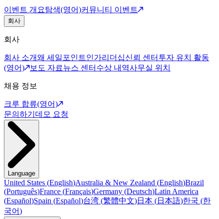
이벤트 개요
탐색(영어)
커뮤니티 이벤트
회사
회사
회사 소개
왜 세일포인트인가
리더십
신뢰 센터
투자 유치 활동
(영어)
보도 자료
뉴스 센터
수상 내역
사무실 위치
채용 정보
크루 합류(영어)
문의하기
데모 요청
Language
United States
(
English
)
Australia & New Zealand
(
English
)
Brazil
(
Português
)
France
(
Français
)
Germany
(
Deutsch
)
Latin America
(
Español
)
Spain
(
Español
)
台湾
(
繁體中文
)
日本
(
日本語
)
한국
(
한
국어
)