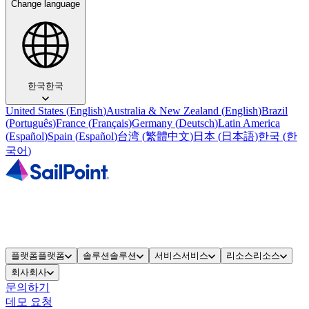
Change language
한국
한국
United States
(
English
)
Australia & New Zealand
(
English
)
Brazil
(
Português
)
France
(
Français
)
Germany
(
Deutsch
)
Latin America
(
Español
)
Spain
(
Español
)
台湾
(
繁體中文
)
日本
(
日本語
)
한국
(
한
국어
)
플랫폼
플랫폼
솔루션
솔루션
서비스
서비스
리소스
리소스
회사
회사
문의하기
데모 요청