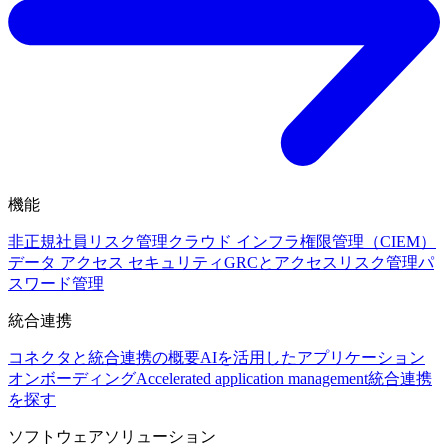
機能
非正規社員リスク管理
クラウド インフラ権限管理（CIEM）
データ アクセス セキュリティ
GRCとアクセスリスク管理
パ
スワード管理
統合連携
コネクタと統合連携の概要
AIを活用したアプリケーション
オンボーディング
Accelerated application management
統合連携
を探す
ソフトウェアソリューション