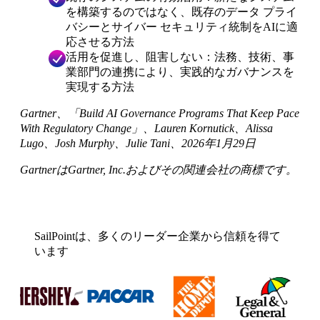
を構築するのではなく、既存のデータ プライ
バシーとサイバー セキュリティ統制をAIに適
応させる方法
活用を促進し、阻害しない：法務、技術、事
業部門の連携により、実践的なガバナンスを
実現する方法
Gartner、「Build AI Governance Programs That Keep Pace
With Regulatory Change」、Lauren Kornutick、Alissa
Lugo、Josh Murphy、Julie Tani、2026年1月29日
GartnerはGartner, Inc.およびその関連会社の商標です。
SailPointは、多くのリーダー企業から信頼を得て
います