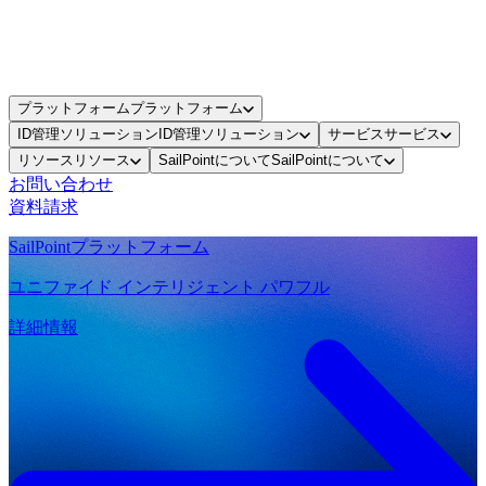
プラットフォーム
プラットフォーム
ID管理ソリューション
ID管理ソリューション
サービス
サービス
リソース
リソース
SailPointについて
SailPointについて
お問い合わせ
資料請求
SailPointプラットフォーム
ユニファイド インテリジェント パワフル
詳細情報