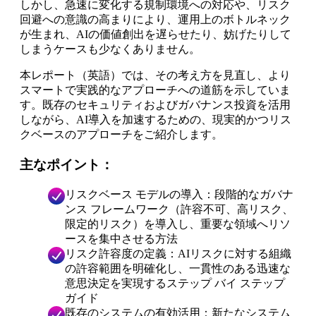
しかし、急速に変化する規制環境への対応や、リスク
回避への意識の高まりにより、運用上のボトルネック
が生まれ、AIの価値創出を遅らせたり、妨げたりして
しまうケースも少なくありません。
本レポート（英語）では、その考え方を見直し、より
スマートで実践的なアプローチへの道筋を示していま
す。既存のセキュリティおよびガバナンス投資を活用
しながら、AI導入を加速するための、現実的かつリス
クベースのアプローチをご紹介します。
主なポイント：
リスクベース モデルの導入：段階的なガバナ
ンス フレームワーク（許容不可、高リスク、
限定的リスク）を導入し、重要な領域へリソ
ースを集中させる方法
リスク許容度の定義：AIリスクに対する組織
の許容範囲を明確化し、一貫性のある迅速な
意思決定を実現するステップ バイ ステップ
ガイド
既存のシステムの有効活用：新たなシステム