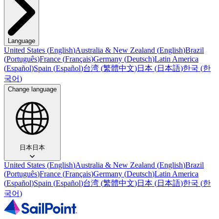
Language
United States
(
English
)
Australia & New Zealand
(
English
)
Brazil
(
Português
)
France
(
Français
)
Germany
(
Deutsch
)
Latin America
(
Español
)
Spain
(
Español
)
台湾
(
繁體中文
)
日本
(
日本語
)
한국
(
한
국어
)
Change language
日本
日本
United States
(
English
)
Australia & New Zealand
(
English
)
Brazil
(
Português
)
France
(
Français
)
Germany
(
Deutsch
)
Latin America
(
Español
)
Spain
(
Español
)
台湾
(
繁體中文
)
日本
(
日本語
)
한국
(
한
국어
)