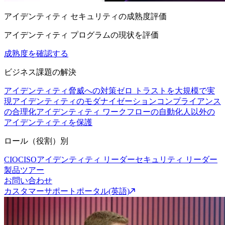
アイデンティティ セキュリティの成熟度評価
アイデンティティ プログラムの現状を評価
成熟度を確認する
ビジネス課題の解決
アイデンティティ脅威への対策
ゼロ トラストを大規模で実
現
アイデンティティのモダナイゼーション
コンプライアンス
の合理化
アイデンティティ ワークフローの自動化
人以外の
アイデンティティを保護
ロール（役割）別
CIO
CISO
アイデンティティ リーダー
セキュリティ リーダー
製品ツアー
お問い合わせ
カスタマーサポートポータル(英語)