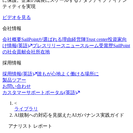
に保護。企業の成長にスケールするアダプティブ アイデン
ティティを実現
ビデオを見る
会社情報
会社概要
SailPointが選ばれる理由
経営陣
Trust center
投資家向
け情報(英語)
プレスリリース
ニュースルーム
受賞歴
SailPoint
の社会貢献
会社所在地
採用情報
採用情報(英語)
誰もが心地よく働ける場所に
製品ツアー
お問い合わせ
カスタマーサポートポータル(英語)
<
ライブラリ
AI規制への対応を見据えたAIガバナンス実践ガイド
アナリスト レポート