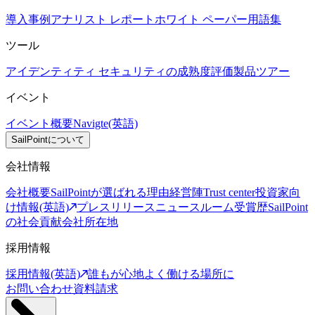
導入事例
アナリスト レポート
ホワイト ペーパー
用語集
ツール
アイデンティティ セキュリティの成熟度評価
製品ツアー
イベント
イベント概要
Navigte(英語)
SailPointについて
会社情報
会社概要
SailPointが選ばれる理由
経営陣
Trust center
投資家向
け情報(英語)
プレスリリース
ニュースルーム
受賞歴
SailPoint
の社会貢献
会社所在地
採用情報
採用情報(英語)
誰もが心地よく働ける場所に
お問い合わせ
資料請求