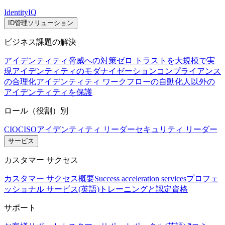
IdentityIQ
ID管理ソリューション
ビジネス課題の解決
アイデンティティ脅威への対策
ゼロ トラストを大規模で実
現
アイデンティティのモダナイゼーション
コンプライアンス
の合理化
アイデンティティ ワークフローの自動化
人以外の
アイデンティティを保護
ロール（役割）別
CIO
CISO
アイデンティティ リーダー
セキュリティ リーダー
サービス
カスタマー サクセス
カスタマー サクセス概要
Success acceleration services
プロフェ
ッショナル サービス(英語)
トレーニングと認定資格
サポート