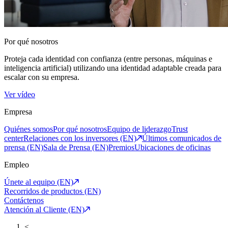
Por qué nosotros
Proteja cada identidad con confianza (entre personas, máquinas e
inteligencia artificial) utilizando una identidad adaptable creada para
escalar con su empresa.
Ver vídeo
Empresa
Quiénes somos
Por qué nosotros
Equipo de liderazgo
Trust
center
Relaciones con los inversores (EN)
Últimos comunicados de
prensa (EN)
Sala de Prensa (EN)
Premios
Ubicaciones de oficinas
Empleo
Únete al equipo (EN)
Recorridos de productos (EN)
Contáctenos
Atención al Cliente (EN)
<