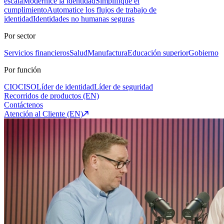
escala
Modernice la identidad
Simplifique el
cumplimiento
Automatice los flujos de trabajo de
identidad
Identidades no humanas seguras
Por sector
Servicios financieros
Salud
Manufactura
Educación superior
Gobierno
Por función
CIO
CISO
Líder de identidad
Líder de seguridad
Recorridos de productos (EN)
Contáctenos
Atención al Cliente (EN)