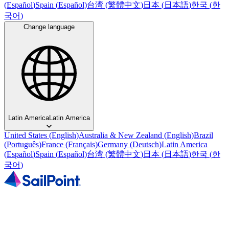
(
Español
)
Spain
(
Español
)
台湾
(
繁體中文
)
日本
(
日本語
)
한국
(
한
국어
)
Change language
Latin America
Latin America
United States
(
English
)
Australia & New Zealand
(
English
)
Brazil
(
Português
)
France
(
Français
)
Germany
(
Deutsch
)
Latin America
(
Español
)
Spain
(
Español
)
台湾
(
繁體中文
)
日本
(
日本語
)
한국
(
한
국어
)