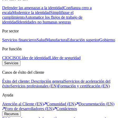
Defender las amenazas a la identidad
Confianza cero a
escala
Modernice la identidad
Simplifique el
cumplimiento
Automatice los flujos de trabajo de
identidad
Identidades no humanas seguras
Por sector
Servicios financieros
Salud
Manufactura
Educación superior
Gobierno
Por función
CIO
CISO
Líder de identidad
Líder de seguridad
Servicios
Casos de éxito del cliente
Éxito del cliente: Descripción general
Servicios de aceleración del
éxito
Servicios profesionales (EN)
Formación y certificación (EN)
Ayuda
Atención al Cliente (EN)
Comunidad (EN)
Documentación (EN)
Foro de desarrolladores (EN)
Contáctenos
Recursos