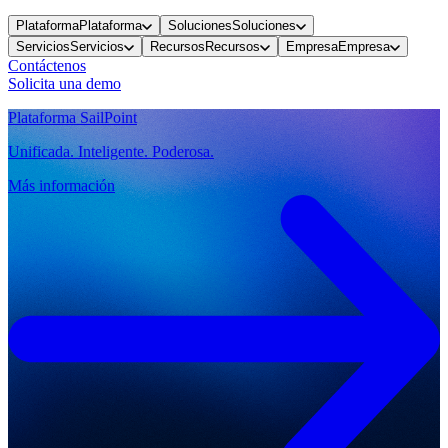
Plataforma
Plataforma
Soluciones
Soluciones
Servicios
Servicios
Recursos
Recursos
Empresa
Empresa
Contáctenos
Solicita una demo
Plataforma SailPoint
Unificada. Inteligente. Poderosa.
Más información