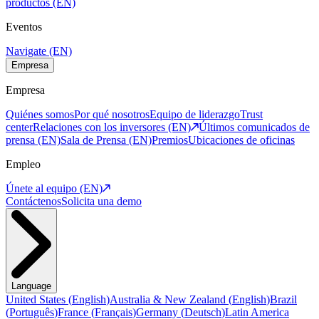
productos (EN)
Eventos
Navigate (EN)
Empresa
Empresa
Quiénes somos
Por qué nosotros
Equipo de liderazgo
Trust
center
Relaciones con los inversores (EN)
Últimos comunicados de
prensa (EN)
Sala de Prensa (EN)
Premios
Ubicaciones de oficinas
Empleo
Únete al equipo (EN)
Contáctenos
Solicita una demo
Language
United States
(
English
)
Australia & New Zealand
(
English
)
Brazil
(
Português
)
France
(
Français
)
Germany
(
Deutsch
)
Latin America