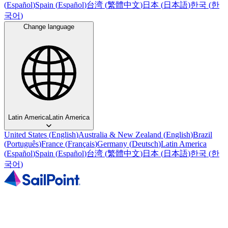
(
Español
)
Spain
(
Español
)
台湾
(
繁體中文
)
日本
(
日本語
)
한국
(
한
국어
)
Change language
Latin America
Latin America
United States
(
English
)
Australia & New Zealand
(
English
)
Brazil
(
Português
)
France
(
Français
)
Germany
(
Deutsch
)
Latin America
(
Español
)
Spain
(
Español
)
台湾
(
繁體中文
)
日本
(
日本語
)
한국
(
한
국어
)