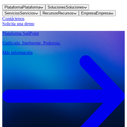
Plataforma
Plataforma
Soluciones
Soluciones
Servicios
Servicios
Recursos
Recursos
Empresa
Empresa
Contáctenos
Solicita una demo
Plataforma SailPoint
Unificada. Inteligente. Poderosa.
Más información