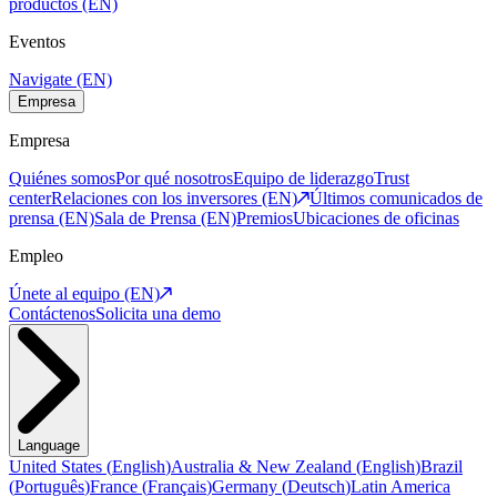
productos (EN)
Eventos
Navigate (EN)
Empresa
Empresa
Quiénes somos
Por qué nosotros
Equipo de liderazgo
Trust
center
Relaciones con los inversores (EN)
Últimos comunicados de
prensa (EN)
Sala de Prensa (EN)
Premios
Ubicaciones de oficinas
Empleo
Únete al equipo (EN)
Contáctenos
Solicita una demo
Language
United States
(
English
)
Australia & New Zealand
(
English
)
Brazil
(
Português
)
France
(
Français
)
Germany
(
Deutsch
)
Latin America