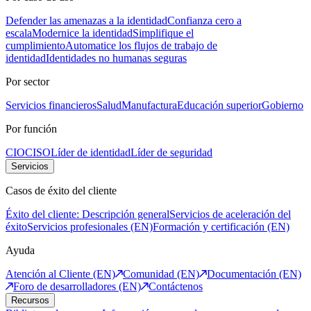
Defender las amenazas a la identidad
Confianza cero a
escala
Modernice la identidad
Simplifique el
cumplimiento
Automatice los flujos de trabajo de
identidad
Identidades no humanas seguras
Por sector
Servicios financieros
Salud
Manufactura
Educación superior
Gobierno
Por función
CIO
CISO
Líder de identidad
Líder de seguridad
Servicios
Casos de éxito del cliente
Éxito del cliente: Descripción general
Servicios de aceleración del
éxito
Servicios profesionales (EN)
Formación y certificación (EN)
Ayuda
Atención al Cliente (EN)
Comunidad (EN)
Documentación (EN)
Foro de desarrolladores (EN)
Contáctenos
Recursos