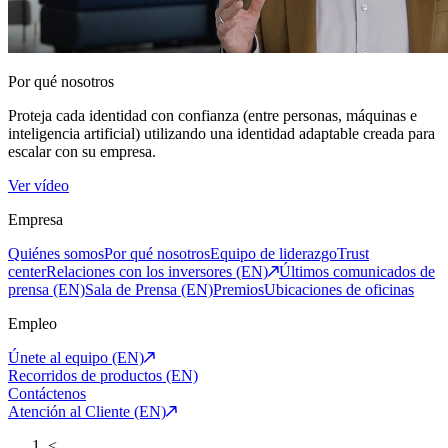
Por qué nosotros
Proteja cada identidad con confianza (entre personas, máquinas e
inteligencia artificial) utilizando una identidad adaptable creada para
escalar con su empresa.
Ver vídeo
Empresa
Quiénes somos
Por qué nosotros
Equipo de liderazgo
Trust
center
Relaciones con los inversores (EN)
Últimos comunicados de
prensa (EN)
Sala de Prensa (EN)
Premios
Ubicaciones de oficinas
Empleo
Únete al equipo (EN)
Recorridos de productos (EN)
Contáctenos
Atención al Cliente (EN)
<