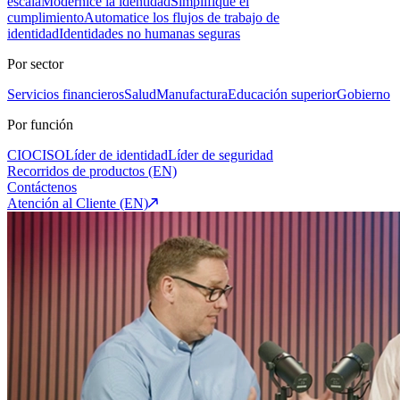
escala
Modernice la identidad
Simplifique el
cumplimiento
Automatice los flujos de trabajo de
identidad
Identidades no humanas seguras
Por sector
Servicios financieros
Salud
Manufactura
Educación superior
Gobierno
Por función
CIO
CISO
Líder de identidad
Líder de seguridad
Recorridos de productos (EN)
Contáctenos
Atención al Cliente (EN)