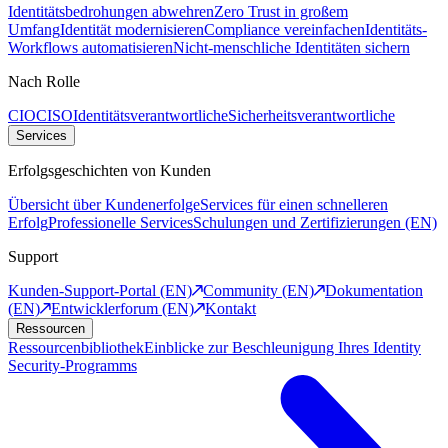
Identitätsbedrohungen abwehren
Zero Trust in großem
Umfang
Identität modernisieren
Compliance vereinfachen
Identitäts-
Workflows automatisieren
Nicht-menschliche Identitäten sichern
Nach Rolle
CIO
CISO
Identitätsverantwortliche
Sicherheitsverantwortliche
Services
Erfolgsgeschichten von Kunden
Übersicht über Kundenerfolge
Services für einen schnelleren
Erfolg
Professionelle Services
Schulungen und Zertifizierungen (EN)
Support
Kunden-Support-Portal (EN)
Community (EN)
Dokumentation
(EN)
Entwicklerforum (EN)
Kontakt
Ressourcen
Ressourcenbibliothek
Einblicke zur Beschleunigung Ihres Identity
Security-Programms