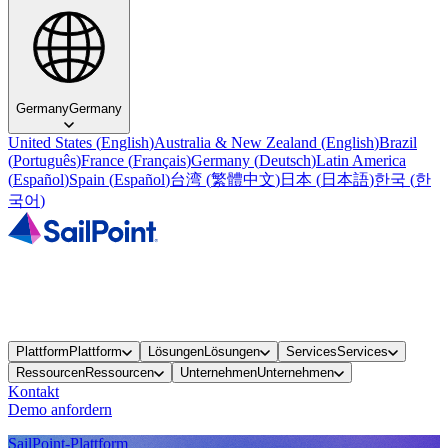
Germany
Germany
United States
(
English
)
Australia & New Zealand
(
English
)
Brazil
(
Português
)
France
(
Français
)
Germany
(
Deutsch
)
Latin America
(
Español
)
Spain
(
Español
)
台湾
(
繁體中文
)
日本
(
日本語
)
한국
(
한
국어
)
Plattform
Plattform
Lösungen
Lösungen
Services
Services
Ressourcen
Ressourcen
Unternehmen
Unternehmen
Kontakt
Demo anfordern
SailPoint-Plattform