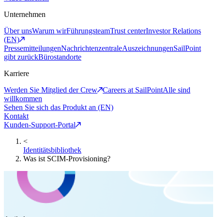
Unternehmen
Über uns
Warum wir
Führungsteam
Trust center
Investor Relations
(EN)
Pressemitteilungen
Nachrichtenzentrale
Auszeichnungen
SailPoint
gibt zurück
Bürostandorte
Karriere
Werden Sie Mitglied der Crew
Careers at SailPoint
Alle sind
willkommen
Sehen Sie sich das Produkt an (EN)
Kontakt
Kunden-Support-Portal
<
Identitätsbibliothek
Was ist SCIM-Provisioning?