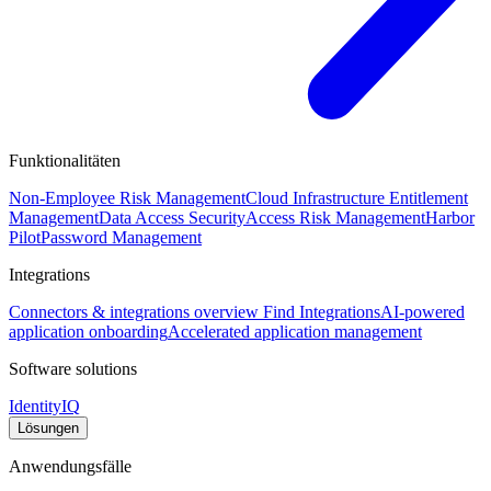
Funktionalitäten
Non-Employee Risk Management
Cloud Infrastructure Entitlement
Management
Data Access Security
Access Risk Management
Harbor
Pilot
Password Management
Integrations
Connectors & integrations overview
Find Integrations
AI-powered
application onboarding
Accelerated application management
Software solutions
IdentityIQ
Lösungen
Anwendungsfälle