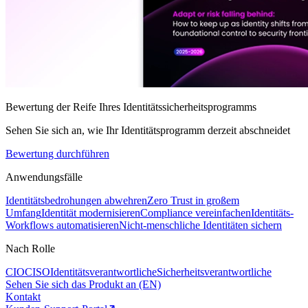
Bewertung der Reife Ihres Identitätssicherheitsprogramms
Sehen Sie sich an, wie Ihr Identitätsprogramm derzeit abschneidet
Bewertung durchführen
Anwendungsfälle
Identitätsbedrohungen abwehren
Zero Trust in großem
Umfang
Identität modernisieren
Compliance vereinfachen
Identitäts-
Workflows automatisieren
Nicht-menschliche Identitäten sichern
Nach Rolle
CIO
CISO
Identitätsverantwortliche
Sicherheitsverantwortliche
Sehen Sie sich das Produkt an (EN)
Kontakt