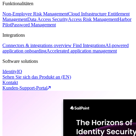
Funktionalitäten
Non-Employee Risk Management
Cloud Infrastructure Entitlement
Management
Data Access Security
Access Risk Management
Harbor
Pilot
Password Management
Integrations
Connectors & integrations overview
Find Integrations
AI-powered
application onboarding
Accelerated application management
Software solutions
IdentityIQ
Sehen Sie sich das Produkt an (EN)
Kontakt
Kunden-Support-Portal