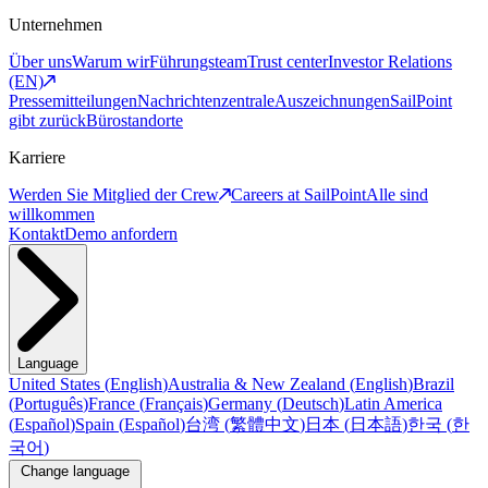
Unternehmen
Über uns
Warum wir
Führungsteam
Trust center
Investor Relations
(EN)
Pressemitteilungen
Nachrichtenzentrale
Auszeichnungen
SailPoint
gibt zurück
Bürostandorte
Karriere
Werden Sie Mitglied der Crew
Careers at SailPoint
Alle sind
willkommen
Kontakt
Demo anfordern
Language
United States
(
English
)
Australia & New Zealand
(
English
)
Brazil
(
Português
)
France
(
Français
)
Germany
(
Deutsch
)
Latin America
(
Español
)
Spain
(
Español
)
台湾
(
繁體中文
)
日本
(
日本語
)
한국
(
한
국어
)
Change language