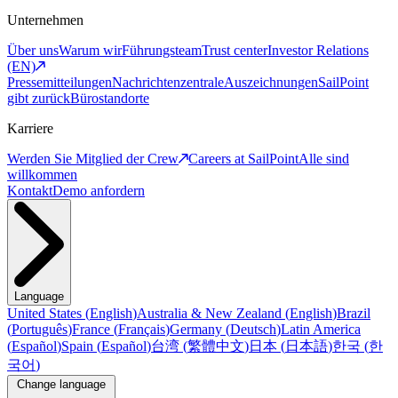
Unternehmen
Über uns
Warum wir
Führungsteam
Trust center
Investor Relations
(EN)
Pressemitteilungen
Nachrichtenzentrale
Auszeichnungen
SailPoint
gibt zurück
Bürostandorte
Karriere
Werden Sie Mitglied der Crew
Careers at SailPoint
Alle sind
willkommen
Kontakt
Demo anfordern
Language
United States
(
English
)
Australia & New Zealand
(
English
)
Brazil
(
Português
)
France
(
Français
)
Germany
(
Deutsch
)
Latin America
(
Español
)
Spain
(
Español
)
台湾
(
繁體中文
)
日本
(
日本語
)
한국
(
한
국어
)
Change language