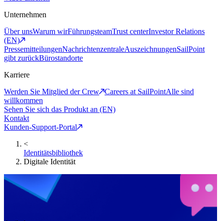
Unternehmen
Über uns
Warum wir
Führungsteam
Trust center
Investor Relations
(EN)
Pressemitteilungen
Nachrichtenzentrale
Auszeichnungen
SailPoint
gibt zurück
Bürostandorte
Karriere
Werden Sie Mitglied der Crew
Careers at SailPoint
Alle sind
willkommen
Sehen Sie sich das Produkt an (EN)
Kontakt
Kunden-Support-Portal
<
Identitätsbibliothek
Digitale Identität