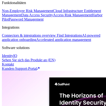
Funktionalitäten
Non-Employee Risk Management
Cloud Infrastructure Entitlement
Management
Data Access Security
Access Risk Management
Harbor
Pilot
Password Management
Integrations
Connectors & integrations overview
Find Integrations
AI-powered
application onboarding
Accelerated application management
Software solutions
IdentityIQ
Sehen Sie sich das Produkt an (EN)
Kontakt
Kunden-Support-Portal