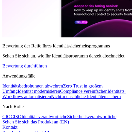
Bewertung der Reife Ihres Identitätssicherheitsprogramms
Sehen Sie sich an, wie Ihr Identitätsprogramm derzeit abschneidet
Bewertung durchführen
Anwendungsfälle
Identitätsbedrohungen abwehren
Zero Trust in großem
Umfang
Identität modernisieren
Compliance vereinfachen
Identitäts-
Workflows automatisieren
Nicht-menschliche Identitäten sichern
Nach Rolle
CIO
CISO
Identitätsverantwortliche
Sicherheitsverantwortliche
Sehen Sie sich das Produkt an (EN)
Kontakt