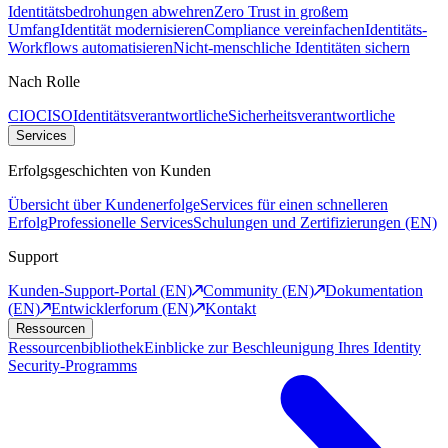
Identitätsbedrohungen abwehren
Zero Trust in großem
Umfang
Identität modernisieren
Compliance vereinfachen
Identitäts-
Workflows automatisieren
Nicht-menschliche Identitäten sichern
Nach Rolle
CIO
CISO
Identitätsverantwortliche
Sicherheitsverantwortliche
Services
Erfolgsgeschichten von Kunden
Übersicht über Kundenerfolge
Services für einen schnelleren
Erfolg
Professionelle Services
Schulungen und Zertifizierungen (EN)
Support
Kunden-Support-Portal (EN)
Community (EN)
Dokumentation
(EN)
Entwicklerforum (EN)
Kontakt
Ressourcen
Ressourcenbibliothek
Einblicke zur Beschleunigung Ihres Identity
Security-Programms