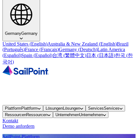
Germany
Germany
United States
(
English
)
Australia & New Zealand
(
English
)
Brazil
(
Português
)
France
(
Français
)
Germany
(
Deutsch
)
Latin America
(
Español
)
Spain
(
Español
)
台湾
(
繁體中文
)
日本
(
日本語
)
한국
(
한
국어
)
Plattform
Plattform
Lösungen
Lösungen
Services
Services
Ressourcen
Ressourcen
Unternehmen
Unternehmen
Kontakt
Demo anfordern
SailPoint-Plattform