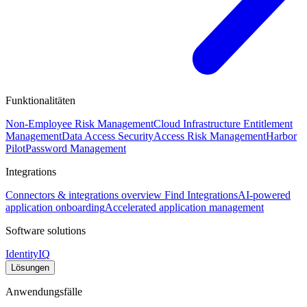
Funktionalitäten
Non-Employee Risk Management
Cloud Infrastructure Entitlement
Management
Data Access Security
Access Risk Management
Harbor
Pilot
Password Management
Integrations
Connectors & integrations overview
Find Integrations
AI-powered
application onboarding
Accelerated application management
Software solutions
IdentityIQ
Lösungen
Anwendungsfälle