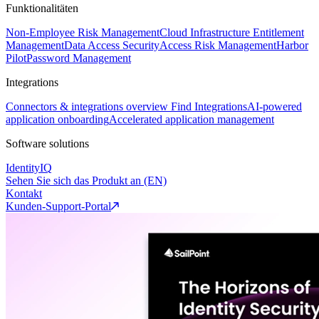
Funktionalitäten
Non-Employee Risk Management
Cloud Infrastructure Entitlement
Management
Data Access Security
Access Risk Management
Harbor
Pilot
Password Management
Integrations
Connectors & integrations overview
Find Integrations
AI-powered
application onboarding
Accelerated application management
Software solutions
IdentityIQ
Sehen Sie sich das Produkt an (EN)
Kontakt
Kunden-Support-Portal