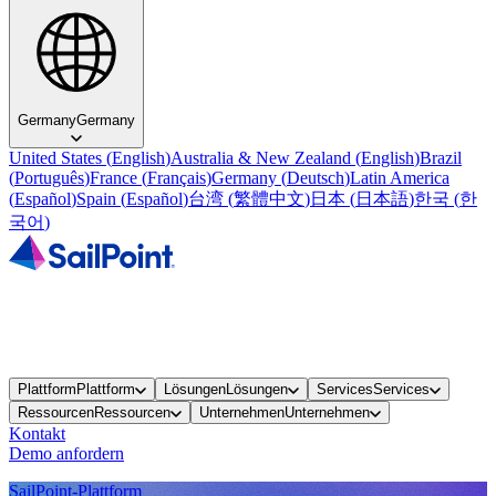
Germany
Germany
United States
(
English
)
Australia & New Zealand
(
English
)
Brazil
(
Português
)
France
(
Français
)
Germany
(
Deutsch
)
Latin America
(
Español
)
Spain
(
Español
)
台湾
(
繁體中文
)
日本
(
日本語
)
한국
(
한
국어
)
Plattform
Plattform
Lösungen
Lösungen
Services
Services
Ressourcen
Ressourcen
Unternehmen
Unternehmen
Kontakt
Demo anfordern
SailPoint-Plattform