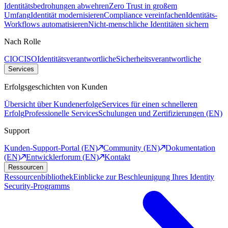
Identitätsbedrohungen abwehren
Zero Trust in großem
Umfang
Identität modernisieren
Compliance vereinfachen
Identitäts-
Workflows automatisieren
Nicht-menschliche Identitäten sichern
Nach Rolle
CIO
CISO
Identitätsverantwortliche
Sicherheitsverantwortliche
Services
Erfolgsgeschichten von Kunden
Übersicht über Kundenerfolge
Services für einen schnelleren
Erfolg
Professionelle Services
Schulungen und Zertifizierungen (EN)
Support
Kunden-Support-Portal (EN)
Community (EN)
Dokumentation
(EN)
Entwicklerforum (EN)
Kontakt
Ressourcen
Ressourcenbibliothek
Einblicke zur Beschleunigung Ihres Identity
Security-Programms