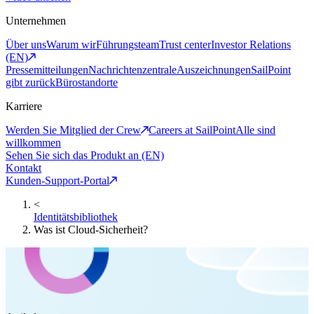
Unternehmen
Über uns
Warum wir
Führungsteam
Trust center
Investor Relations
(EN)
Pressemitteilungen
Nachrichtenzentrale
Auszeichnungen
SailPoint
gibt zurück
Bürostandorte
Karriere
Werden Sie Mitglied der Crew
Careers at SailPoint
Alle sind
willkommen
Sehen Sie sich das Produkt an (EN)
Kontakt
Kunden-Support-Portal
<
Identitätsbibliothek
Was ist Cloud-Sicherheit?