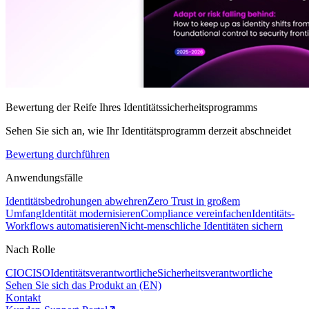
Bewertung der Reife Ihres Identitätssicherheitsprogramms
Sehen Sie sich an, wie Ihr Identitätsprogramm derzeit abschneidet
Bewertung durchführen
Anwendungsfälle
Identitätsbedrohungen abwehren
Zero Trust in großem
Umfang
Identität modernisieren
Compliance vereinfachen
Identitäts-
Workflows automatisieren
Nicht-menschliche Identitäten sichern
Nach Rolle
CIO
CISO
Identitätsverantwortliche
Sicherheitsverantwortliche
Sehen Sie sich das Produkt an (EN)
Kontakt