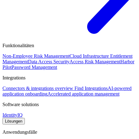
Funktionalitäten
Non-Employee Risk Management
Cloud Infrastructure Entitlement
Management
Data Access Security
Access Risk Management
Harbor
Pilot
Password Management
Integrations
Connectors & integrations overview
Find Integrations
AI-powered
application onboarding
Accelerated application management
Software solutions
IdentityIQ
Lösungen
Anwendungsfälle