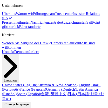
Unternehmen
Über uns
Warum wir
Führungsteam
Trust center
Investor Relations
(EN)
Pressemitteilungen
Nachrichtenzentrale
Auszeichnungen
SailPoint
gibt zurück
Bürostandorte
Karriere
Werden Sie Mitglied der Crew
Careers at SailPoint
Alle sind
willkommen
Kontakt
Demo anfordern
Language
United States
(
English
)
Australia & New Zealand
(
English
)
Brazil
(
Português
)
France
(
Français
)
Germany
(
Deutsch
)
Latin America
(
Español
)
Spain
(
Español
)
台湾
(
繁體中文
)
日本
(
日本語
)
한국
(
한
국어
)
Change language