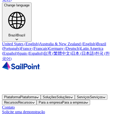
Change language
Brazil
Brazil
United States
(
English
)
Australia & New Zealand
(
English
)
Brazil
(
Português
)
France
(
Français
)
Germany
(
Deutsch
)
Latin America
(
Español
)
Spain
(
Español
)
台湾
(
繁體中文
)
日本
(
日本語
)
한국
(
한
국어
)
Plataforma
Plataforma
Soluções
Soluções
Serviços
Serviços
Recursos
Recursos
Para a empresa
Para a empresa
Contato
Solicite uma demonstração