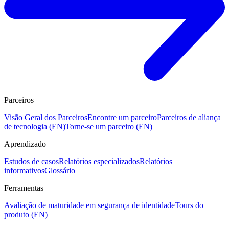
Parceiros
Visão Geral dos Parceiros
Encontre um parceiro
Parceiros de aliança
de tecnologia (EN)
Torne-se um parceiro (EN)
Aprendizado
Estudos de casos
Relatórios especializados
Relatórios
informativos
Glossário
Ferramentas
Avaliação de maturidade em segurança de identidade
Tours do
produto (EN)