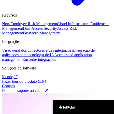
Recursos
Non-Employee Risk Management
Cloud Infrastructure Entitlement
Management
Data Access Security
Access Risk
Management
Password Management
Integrações
Visão geral dos conectores e das integrações
Integração de
aplicações com tecnologia de IA
Accelerated application
management
Encontre integrações
Soluções de software
IdentityIQ
Fazer tour do produto (EN)
Contato
Portal de suporte ao cliente