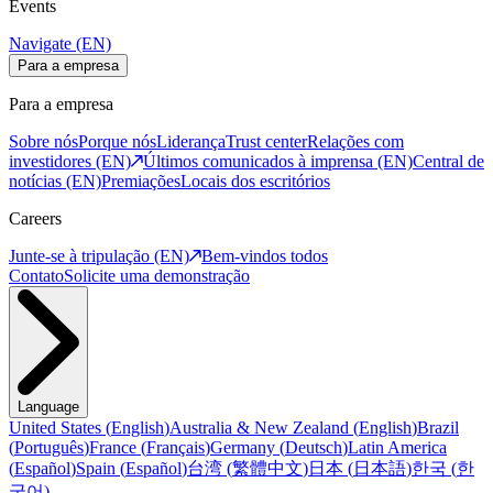
Events
Navigate (EN)
Para a empresa
Para a empresa
Sobre nós
Porque nós
Liderança
Trust center
Relações com
investidores (EN)
Últimos comunicados à imprensa (EN)
Central de
notícias (EN)
Premiações
Locais dos escritórios
Careers
Junte-se à tripulação (EN)
Bem-vindos todos
Contato
Solicite uma demonstração
Language
United States
(
English
)
Australia & New Zealand
(
English
)
Brazil
(
Português
)
France
(
Français
)
Germany
(
Deutsch
)
Latin America
(
Español
)
Spain
(
Español
)
台湾
(
繁體中文
)
日本
(
日本語
)
한국
(
한
국어
)