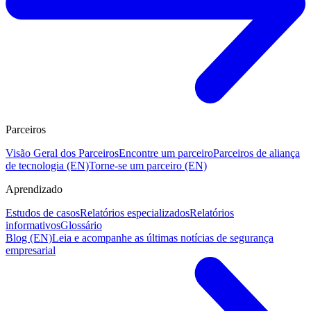
Parceiros
Visão Geral dos Parceiros
Encontre um parceiro
Parceiros de aliança
de tecnologia (EN)
Torne-se um parceiro (EN)
Aprendizado
Estudos de casos
Relatórios especializados
Relatórios
informativos
Glossário
Blog (EN)
Leia e acompanhe as últimas notícias de segurança
empresarial