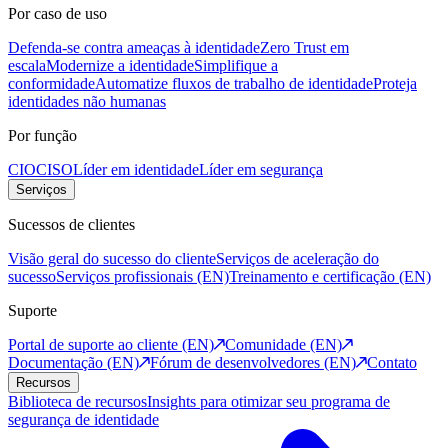
Por caso de uso
Defenda-se contra ameaças à identidade
Zero Trust em
escala
Modernize a identidade
Simplifique a
conformidade
Automatize fluxos de trabalho de identidade
Proteja
identidades não humanas
Por função
CIO
CISO
Líder em identidade
Líder em segurança
Serviços
Sucessos de clientes
Visão geral do sucesso do cliente
Serviços de aceleração do
sucesso
Serviços profissionais (EN)
Treinamento e certificação (EN)
Suporte
Portal de suporte ao cliente (EN)
Comunidade (EN)
Documentação (EN)
Fórum de desenvolvedores (EN)
Contato
Recursos
Biblioteca de recursos
Insights para otimizar seu programa de
segurança de identidade