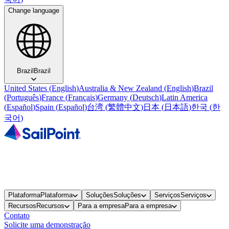
Change language
Brazil
Brazil
United States
(
English
)
Australia & New Zealand
(
English
)
Brazil
(
Português
)
France
(
Français
)
Germany
(
Deutsch
)
Latin America
(
Español
)
Spain
(
Español
)
台湾
(
繁體中文
)
日本
(
日本語
)
한국
(
한
국어
)
Plataforma
Plataforma
Soluções
Soluções
Serviços
Serviços
Recursos
Recursos
Para a empresa
Para a empresa
Contato
Solicite uma demonstração