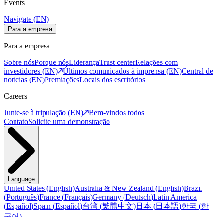
Events
Navigate (EN)
Para a empresa
Para a empresa
Sobre nós
Porque nós
Liderança
Trust center
Relações com
investidores (EN)
Últimos comunicados à imprensa (EN)
Central de
notícias (EN)
Premiações
Locais dos escritórios
Careers
Junte-se à tripulação (EN)
Bem-vindos todos
Contato
Solicite uma demonstração
Language
United States
(
English
)
Australia & New Zealand
(
English
)
Brazil
(
Português
)
France
(
Français
)
Germany
(
Deutsch
)
Latin America
(
Español
)
Spain
(
Español
)
台湾
(
繁體中文
)
日本
(
日本語
)
한국
(
한
국어
)