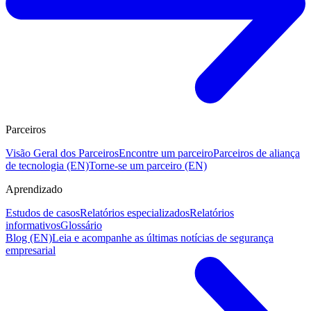
Parceiros
Visão Geral dos Parceiros
Encontre um parceiro
Parceiros de aliança
de tecnologia (EN)
Torne-se um parceiro (EN)
Aprendizado
Estudos de casos
Relatórios especializados
Relatórios
informativos
Glossário
Blog (EN)
Leia e acompanhe as últimas notícias de segurança
empresarial