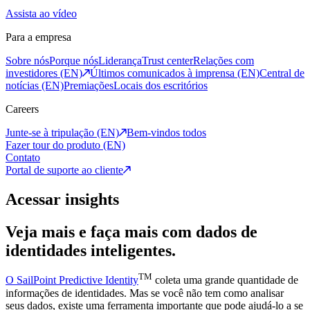
Assista ao vídeo
Para a empresa
Sobre nós
Porque nós
Liderança
Trust center
Relações com
investidores (EN)
Últimos comunicados à imprensa (EN)
Central de
notícias (EN)
Premiações
Locais dos escritórios
Careers
Junte-se à tripulação (EN)
Bem-vindos todos
Fazer tour do produto (EN)
Contato
Portal de suporte ao cliente
Acessar insights
Veja mais e faça mais com dados de
identidades inteligentes.
TM
O SailPoint Predictive Identity
coleta uma grande quantidade de
informações de identidades. Mas se você não tem como analisar
seus dados, existe uma ferramenta importante que pode ajudá-lo a se