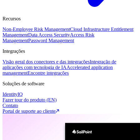
Recursos
Non-Employee Risk Management
Cloud Infrastructure Entitlement
Management
Data Access Security
Access Risk
Management
Password Management
Integrações
Visão geral dos conectores e das integrações
Integração de
aplicações com tecnologia de IA
Accelerated application
management
Encontre integrações
Soluções de software
IdentityIQ
Fazer tour do produto (EN)
Contato
Portal de suporte ao cliente