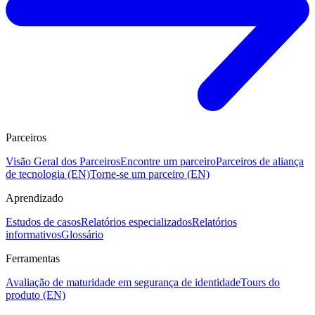
Parceiros
Visão Geral dos Parceiros
Encontre um parceiro
Parceiros de aliança
de tecnologia (EN)
Torne-se um parceiro (EN)
Aprendizado
Estudos de casos
Relatórios especializados
Relatórios
informativos
Glossário
Ferramentas
Avaliação de maturidade em segurança de identidade
Tours do
produto (EN)