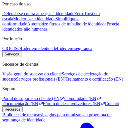
Por caso de uso
Defenda-se contra ameaças à identidade
Zero Trust em
escala
Modernize a identidade
Simplifique a
conformidade
Automatize fluxos de trabalho de identidade
Proteja
identidades não humanas
Por função
CIO
CISO
Líder em identidade
Líder em segurança
Serviços
Sucessos de clientes
Visão geral do sucesso do cliente
Serviços de aceleração do
sucesso
Serviços profissionais (EN)
Treinamento e certificação (EN)
Suporte
Portal de suporte ao cliente (EN)
Comunidade (EN)
Documentação (EN)
Fórum de desenvolvedores (EN)
Contato
Recursos
Biblioteca de recursos
Insights para otimizar seu programa de
segurança de identidade