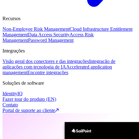
Recursos
Non-Employee Risk Management
Cloud Infrastructure Entitlement
Management
Data Access Security
Access Risk
Management
Password Management
Integrações
Visão geral dos conectores e das integrações
Integração de
aplicações com tecnologia de IA
Accelerated application
management
Encontre integrações
Soluções de software
IdentityIQ
Fazer tour do produto (EN)
Contato
Portal de suporte ao cliente