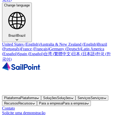
Change language
Brazil
Brazil
United States
(
English
)
Australia & New Zealand
(
English
)
Brazil
(
Português
)
France
(
Français
)
Germany
(
Deutsch
)
Latin America
(
Español
)
Spain
(
Español
)
台湾
(
繁體中文
)
日本
(
日本語
)
한국
(
한
국어
)
Plataforma
Plataforma
Soluções
Soluções
Serviços
Serviços
Recursos
Recursos
Para a empresa
Para a empresa
Contato
Solicite uma demonstração