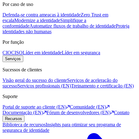
Por caso de uso
Defenda-se contra ameaças à identidade
Zero Trust em
escala
Modernize a identidade
Simplifique a
conformidade
Automatize fluxos de trabalho de identidade
Proteja
identidades não humanas
Por função
CIO
CISO
Líder em identidade
Líder em segurança
Serviços
Sucessos de clientes
Visão geral do sucesso do cliente
Serviços de aceleração do
sucesso
Serviços profissionais (EN)
Treinamento e certificação (EN)
Suporte
Portal de suporte ao cliente (EN)
Comunidade (EN)
Documentação (EN)
Fórum de desenvolvedores (EN)
Contato
Recursos
Biblioteca de recursos
Insights para otimizar seu programa de
segurança de identidade