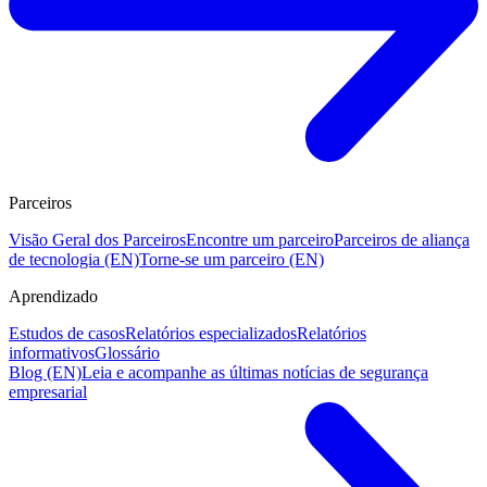
Parceiros
Visão Geral dos Parceiros
Encontre um parceiro
Parceiros de aliança
de tecnologia (EN)
Torne-se um parceiro (EN)
Aprendizado
Estudos de casos
Relatórios especializados
Relatórios
informativos
Glossário
Blog (EN)
Leia e acompanhe as últimas notícias de segurança
empresarial