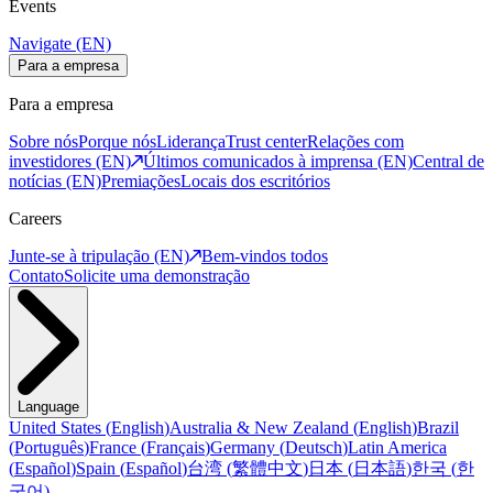
Events
Navigate (EN)
Para a empresa
Para a empresa
Sobre nós
Porque nós
Liderança
Trust center
Relações com
investidores (EN)
Últimos comunicados à imprensa (EN)
Central de
notícias (EN)
Premiações
Locais dos escritórios
Careers
Junte-se à tripulação (EN)
Bem-vindos todos
Contato
Solicite uma demonstração
Language
United States
(
English
)
Australia & New Zealand
(
English
)
Brazil
(
Português
)
France
(
Français
)
Germany
(
Deutsch
)
Latin America
(
Español
)
Spain
(
Español
)
台湾
(
繁體中文
)
日本
(
日本語
)
한국
(
한
국어
)