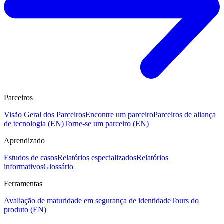
Parceiros
Visão Geral dos Parceiros
Encontre um parceiro
Parceiros de aliança
de tecnologia (EN)
Torne-se um parceiro (EN)
Aprendizado
Estudos de casos
Relatórios especializados
Relatórios
informativos
Glossário
Ferramentas
Avaliação de maturidade em segurança de identidade
Tours do
produto (EN)