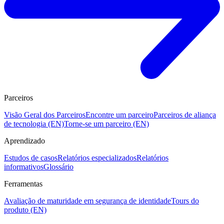
Parceiros
Visão Geral dos Parceiros
Encontre um parceiro
Parceiros de aliança
de tecnologia (EN)
Torne-se um parceiro (EN)
Aprendizado
Estudos de casos
Relatórios especializados
Relatórios
informativos
Glossário
Ferramentas
Avaliação de maturidade em segurança de identidade
Tours do
produto (EN)