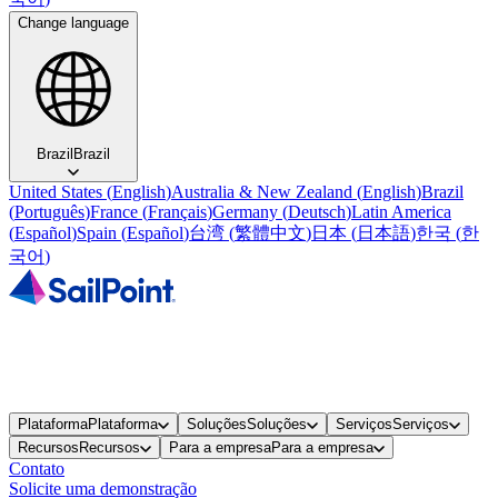
Change language
Brazil
Brazil
United States
(
English
)
Australia & New Zealand
(
English
)
Brazil
(
Português
)
France
(
Français
)
Germany
(
Deutsch
)
Latin America
(
Español
)
Spain
(
Español
)
台湾
(
繁體中文
)
日本
(
日本語
)
한국
(
한
국어
)
Plataforma
Plataforma
Soluções
Soluções
Serviços
Serviços
Recursos
Recursos
Para a empresa
Para a empresa
Contato
Solicite uma demonstração