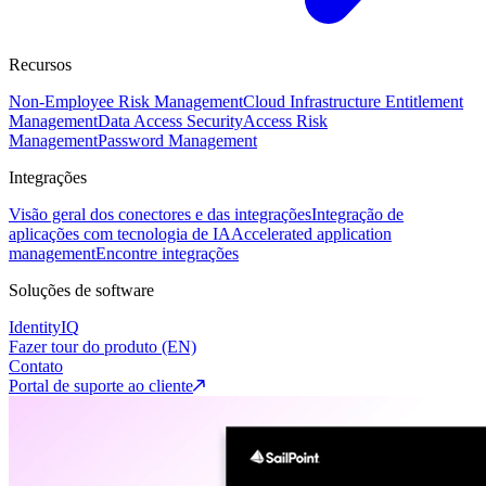
Recursos
Non-Employee Risk Management
Cloud Infrastructure Entitlement
Management
Data Access Security
Access Risk
Management
Password Management
Integrações
Visão geral dos conectores e das integrações
Integração de
aplicações com tecnologia de IA
Accelerated application
management
Encontre integrações
Soluções de software
IdentityIQ
Fazer tour do produto (EN)
Contato
Portal de suporte ao cliente