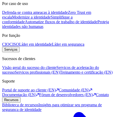
Por caso de uso
Defenda-se contra ameaças à identidade
Zero Trust em
escala
Modernize a identidade
Simplifique a
conformidade
Automatize fluxos de trabalho de identidade
Proteja
identidades não humanas
Por função
CIO
CISO
Líder em identidade
Líder em segurança
Serviços
Sucessos de clientes
Visão geral do sucesso do cliente
Serviços de aceleração do
sucesso
Serviços profissionais (EN)
Treinamento e certificação (EN)
Suporte
Portal de suporte ao cliente (EN)
Comunidade (EN)
Documentação (EN)
Fórum de desenvolvedores (EN)
Contato
Recursos
Biblioteca de recursos
Insights para otimizar seu programa de
segurança de identidade