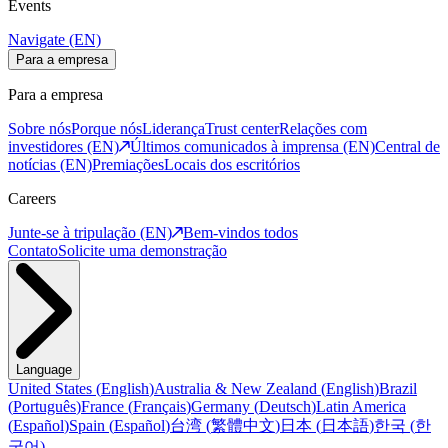
Events
Navigate (EN)
Para a empresa
Para a empresa
Sobre nós
Porque nós
Liderança
Trust center
Relações com
investidores (EN)
Últimos comunicados à imprensa (EN)
Central de
notícias (EN)
Premiações
Locais dos escritórios
Careers
Junte-se à tripulação (EN)
Bem-vindos todos
Contato
Solicite uma demonstração
Language
United States
(
English
)
Australia & New Zealand
(
English
)
Brazil
(
Português
)
France
(
Français
)
Germany
(
Deutsch
)
Latin America
(
Español
)
Spain
(
Español
)
台湾
(
繁體中文
)
日本
(
日本語
)
한국
(
한
국어
)