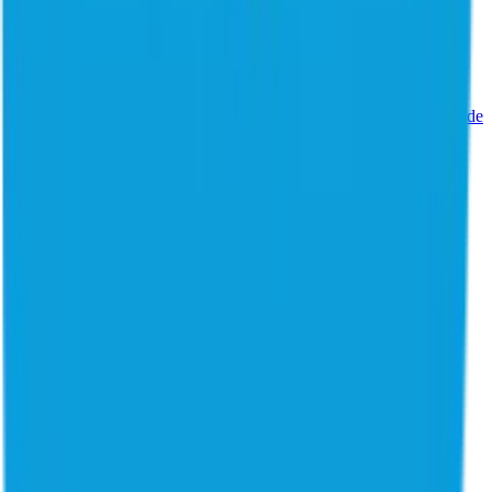
Assista ao vídeo
Para a empresa
Sobre nós
Porque nós
Liderança
Trust center
Relações com
investidores (EN)
Últimos comunicados à imprensa (EN)
Central de
notícias (EN)
Premiações
Locais dos escritórios
Careers
Junte-se à tripulação (EN)
Bem-vindos todos
Fazer tour do produto (EN)
Contato
Portal de suporte ao cliente
Produtos
<
Conectividade e integrações
Salesforce
Integração estratégica
Salesforce