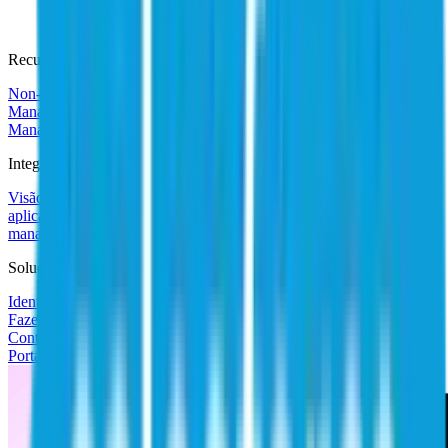
Recursos
Non-Employee Risk Management
Cloud Infrastructure Entitlement
Management
Data Access Security
Access Risk
Management
Password Management
Integrações
Visão geral dos conectores e das integrações
Integração de
aplicações com tecnologia de IA
Accelerated application
management
Encontre integrações
Soluções de software
IdentityIQ
Fazer tour do produto (EN)
Contato
Portal de suporte ao cliente