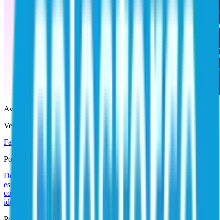
Avaliação de maturidade em segurança de identidade
Veja em qual estágio seu programa de identidade está
Faça a avaliação
Por caso de uso
Defenda-se contra ameaças à identidade
Zero Trust em
escala
Modernize a identidade
Simplifique a
conformidade
Automatize fluxos de trabalho de identidade
Proteja
identidades não humanas
Por função