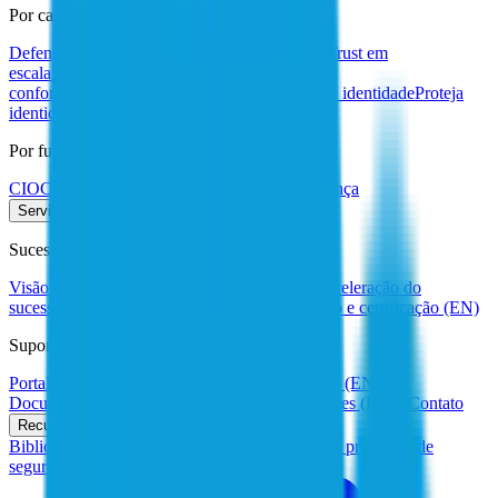
Por caso de uso
Defenda-se contra ameaças à identidade
Zero Trust em
escala
Modernize a identidade
Simplifique a
conformidade
Automatize fluxos de trabalho de identidade
Proteja
identidades não humanas
Por função
CIO
CISO
Líder em identidade
Líder em segurança
Serviços
Sucessos de clientes
Visão geral do sucesso do cliente
Serviços de aceleração do
sucesso
Serviços profissionais (EN)
Treinamento e certificação (EN)
Suporte
Portal de suporte ao cliente (EN)
Comunidade (EN)
Documentação (EN)
Fórum de desenvolvedores (EN)
Contato
Recursos
Biblioteca de recursos
Insights para otimizar seu programa de
segurança de identidade