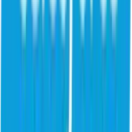
Ferramentas
Avaliação de maturidade em segurança de identidade
Tours do
produto (EN)
Events
Navigate (EN)
Agentes de IA: a nova superfície de ataque
A adoção de agentes de IA em todas as empresas aumentou muito,