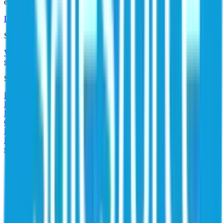
evolução. Obtenha treinamento especializado, no seu próprio ritmo.
Ler mais (EN)
Sucessos de clientes
Visão geral do sucesso do cliente
Serviços de aceleração do
sucesso
Serviços profissionais (EN)
Treinamento e certificação (EN)
Suporte
Portal de suporte ao cliente (EN)
Comunidade (EN)
Documentação (EN)
Fórum de desenvolvedores (EN)
Contato
Fazer tour do produto (EN)
Contato
Portal de suporte ao cliente
Biblioteca de recursos
Insights para otimizar seu programa de
segurança de identidade