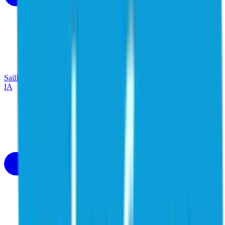
SailPoint Agentic Fabric
Segurança para a empresa com agentes de
IA