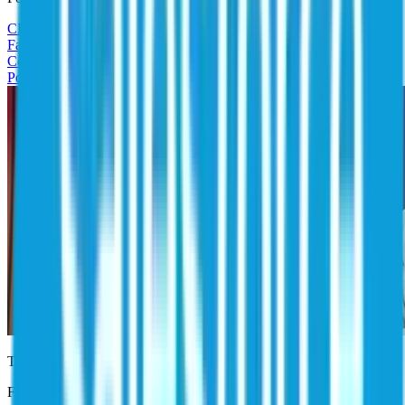
CIO
CISO
Líder em identidade
Líder em segurança
Fazer tour do produto (EN)
Contato
Portal de suporte ao cliente
Treinamento e certificação
Fique à frente dos desafios de segurança de identidade em rápida