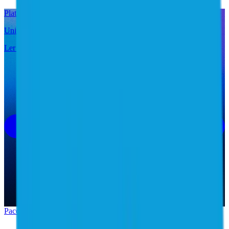
Plataforma SailPoint
Unificada. Inteligente. Eficiente.
Ler mais
Pacotes de produtos
Compare os pacotes disponíveis