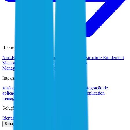
Recursos
Non-Employee Risk Management
Cloud Infrastructure Entitlement
Management
Data Access Security
Access Risk
Management
Password Management
Integrações
Visão geral dos conectores e das integrações
Integração de
aplicações com tecnologia de IA
Accelerated application
management
Encontre integrações
Soluções de software
IdentityIQ
Soluções