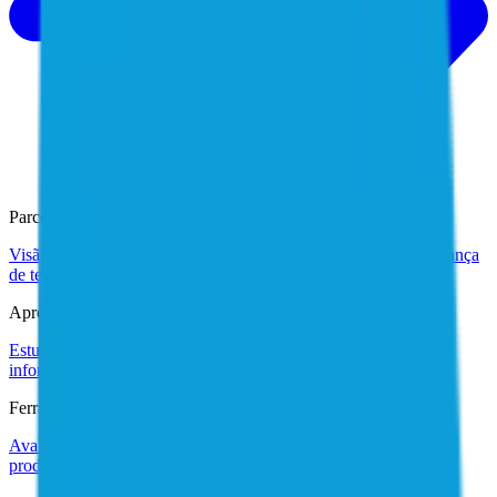
Parceiros
Visão Geral dos Parceiros
Encontre um parceiro
Parceiros de aliança
de tecnologia (EN)
Torne-se um parceiro (EN)
Aprendizado
Estudos de casos
Relatórios especializados
Relatórios
informativos
Glossário
Ferramentas
Avaliação de maturidade em segurança de identidade
Tours do
produto (EN)