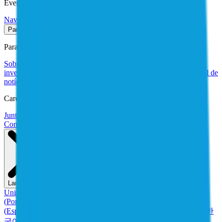
Events
Navigate (EN)
Para a empresa
Para a empresa
Sobre nós
Porque nós
Liderança
Trust center
Relações com
investidores (EN)
Últimos comunicados à imprensa (EN)
Central de
notícias (EN)
Premiações
Locais dos escritórios
Careers
Junte-se à tripulação (EN)
Bem-vindos todos
Contato
Solicite uma demonstração
Language
United States
(
English
)
Australia & New Zealand
(
English
)
Brazil
(
Português
)
France
(
Français
)
Germany
(
Deutsch
)
Latin America
(
Español
)
Spain
(
Español
)
台湾
(
繁體中文
)
日本
(
日本語
)
한국
(
한
국어
)