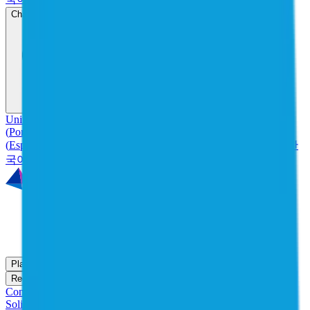
Change language
Brazil
Brazil
United States
(
English
)
Australia & New Zealand
(
English
)
Brazil
(
Português
)
France
(
Français
)
Germany
(
Deutsch
)
Latin America
(
Español
)
Spain
(
Español
)
台湾
(
繁體中文
)
日本
(
日本語
)
한국
(
한
국어
)
Plataforma
Plataforma
Soluções
Soluções
Serviços
Serviços
Recursos
Recursos
Para a empresa
Para a empresa
Contato
Solicite uma demonstração