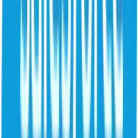
Parceiros
Visão Geral dos Parceiros
Encontre um parceiro
Parceiros de aliança
de tecnologia (EN)
Torne-se um parceiro (EN)
Aprendizado
Estudos de casos
Relatórios especializados
Relatórios
informativos
Glossário
Blog (EN)
Leia e acompanhe as últimas notícias de segurança
empresarial