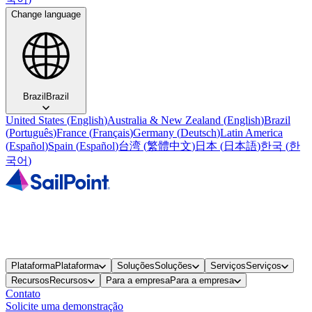
Change language
Brazil
Brazil
United States
(
English
)
Australia & New Zealand
(
English
)
Brazil
(
Português
)
France
(
Français
)
Germany
(
Deutsch
)
Latin America
(
Español
)
Spain
(
Español
)
台湾
(
繁體中文
)
日本
(
日本語
)
한국
(
한
국어
)
Plataforma
Plataforma
Soluções
Soluções
Serviços
Serviços
Recursos
Recursos
Para a empresa
Para a empresa
Contato
Solicite uma demonstração