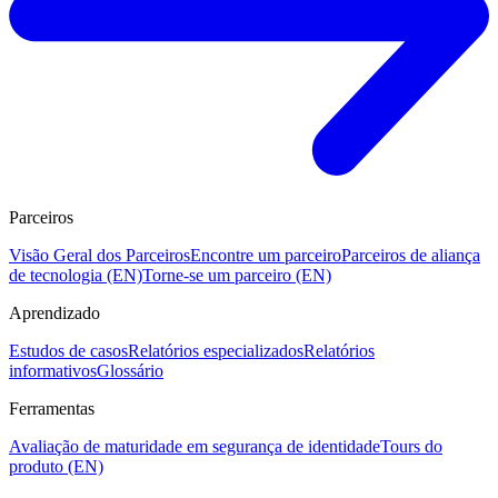
Parceiros
Visão Geral dos Parceiros
Encontre um parceiro
Parceiros de aliança
de tecnologia (EN)
Torne-se um parceiro (EN)
Aprendizado
Estudos de casos
Relatórios especializados
Relatórios
informativos
Glossário
Ferramentas
Avaliação de maturidade em segurança de identidade
Tours do
produto (EN)