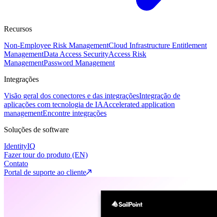
Recursos
Non-Employee Risk Management
Cloud Infrastructure Entitlement
Management
Data Access Security
Access Risk
Management
Password Management
Integrações
Visão geral dos conectores e das integrações
Integração de
aplicações com tecnologia de IA
Accelerated application
management
Encontre integrações
Soluções de software
IdentityIQ
Fazer tour do produto (EN)
Contato
Portal de suporte ao cliente