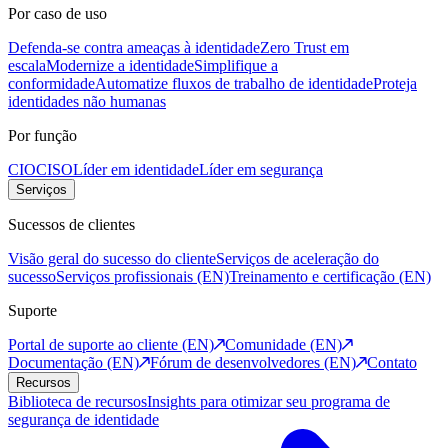
Por caso de uso
Defenda-se contra ameaças à identidade
Zero Trust em
escala
Modernize a identidade
Simplifique a
conformidade
Automatize fluxos de trabalho de identidade
Proteja
identidades não humanas
Por função
CIO
CISO
Líder em identidade
Líder em segurança
Serviços
Sucessos de clientes
Visão geral do sucesso do cliente
Serviços de aceleração do
sucesso
Serviços profissionais (EN)
Treinamento e certificação (EN)
Suporte
Portal de suporte ao cliente (EN)
Comunidade (EN)
Documentação (EN)
Fórum de desenvolvedores (EN)
Contato
Recursos
Biblioteca de recursos
Insights para otimizar seu programa de
segurança de identidade