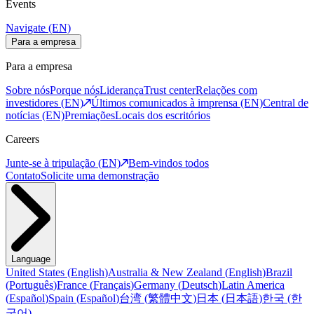
Events
Navigate (EN)
Para a empresa
Para a empresa
Sobre nós
Porque nós
Liderança
Trust center
Relações com
investidores (EN)
Últimos comunicados à imprensa (EN)
Central de
notícias (EN)
Premiações
Locais dos escritórios
Careers
Junte-se à tripulação (EN)
Bem-vindos todos
Contato
Solicite uma demonstração
Language
United States
(
English
)
Australia & New Zealand
(
English
)
Brazil
(
Português
)
France
(
Français
)
Germany
(
Deutsch
)
Latin America
(
Español
)
Spain
(
Español
)
台湾
(
繁體中文
)
日本
(
日本語
)
한국
(
한
국어
)