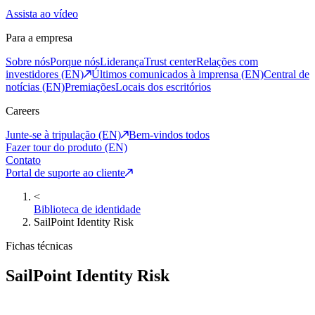
Assista ao vídeo
Para a empresa
Sobre nós
Porque nós
Liderança
Trust center
Relações com
investidores (EN)
Últimos comunicados à imprensa (EN)
Central de
notícias (EN)
Premiações
Locais dos escritórios
Careers
Junte-se à tripulação (EN)
Bem-vindos todos
Fazer tour do produto (EN)
Contato
Portal de suporte ao cliente
<
Biblioteca de identidade
SailPoint Identity Risk
Fichas técnicas
SailPoint Identity Risk