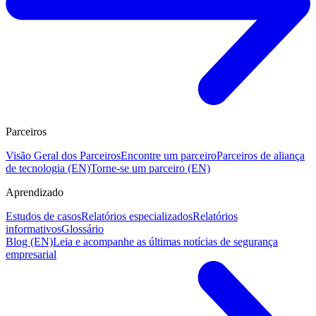
Parceiros
Visão Geral dos Parceiros
Encontre um parceiro
Parceiros de aliança
de tecnologia (EN)
Torne-se um parceiro (EN)
Aprendizado
Estudos de casos
Relatórios especializados
Relatórios
informativos
Glossário
Blog (EN)
Leia e acompanhe as últimas notícias de segurança
empresarial