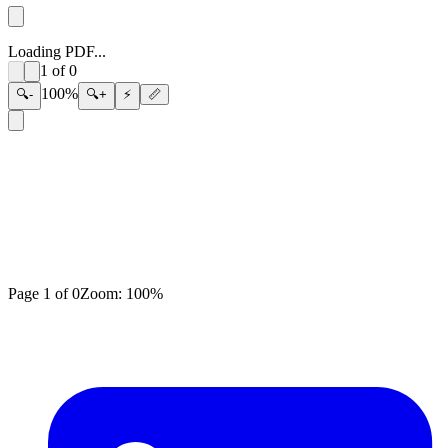
Loading PDF...
1
of
0
100
%
🔍-
🔍+
⚡
📏
Page
1
of
0
Zoom:
100
%