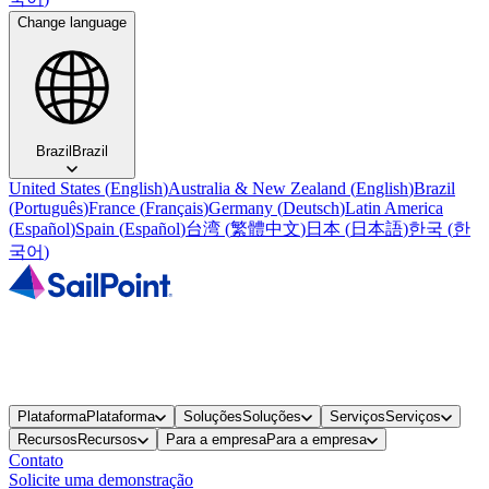
Change language
Brazil
Brazil
United States
(
English
)
Australia & New Zealand
(
English
)
Brazil
(
Português
)
France
(
Français
)
Germany
(
Deutsch
)
Latin America
(
Español
)
Spain
(
Español
)
台湾
(
繁體中文
)
日本
(
日本語
)
한국
(
한
국어
)
Plataforma
Plataforma
Soluções
Soluções
Serviços
Serviços
Recursos
Recursos
Para a empresa
Para a empresa
Contato
Solicite uma demonstração