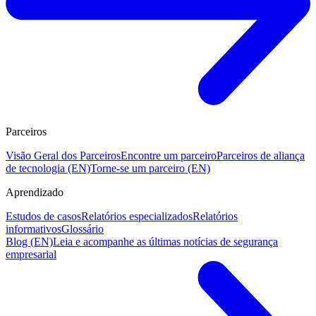
Parceiros
Visão Geral dos Parceiros
Encontre um parceiro
Parceiros de aliança
de tecnologia (EN)
Torne-se um parceiro (EN)
Aprendizado
Estudos de casos
Relatórios especializados
Relatórios
informativos
Glossário
Blog (EN)
Leia e acompanhe as últimas notícias de segurança
empresarial