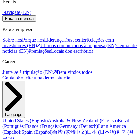
Events
Navigate (EN)
Para a empresa
Para a empresa
Sobre nós
Porque nós
Liderança
Trust center
Relações com
investidores (EN)
Últimos comunicados à imprensa (EN)
Central de
notícias (EN)
Premiações
Locais dos escritórios
Careers
Junte-se à tripulação (EN)
Bem-vindos todos
Contato
Solicite uma demonstração
Language
United States
(
English
)
Australia & New Zealand
(
English
)
Brazil
(
Português
)
France
(
Français
)
Germany
(
Deutsch
)
Latin America
(
Español
)
Spain
(
Español
)
台湾
(
繁體中文
)
日本
(
日本語
)
한국
(
한
국어
)