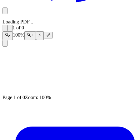
Loading PDF...
1
of
0
100
%
🔍-
🔍+
⚡
📏
Page
1
of
0
Zoom:
100
%