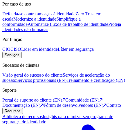
Por caso de uso
Defenda-se contra ameaças à identidade
Zero Trust em
escala
Modernize a identidade
Simplifique a
conformidade
Automatize fluxos de trabalho de identidade
Proteja
identidades não humanas
Por função
CIO
CISO
Líder em identidade
Líder em segurança
Serviços
Sucessos de clientes
Visão geral do sucesso do cliente
Serviços de aceleração do
sucesso
Serviços profissionais (EN)
Treinamento e certificação (EN)
Suporte
Portal de suporte ao cliente (EN)
Comunidade (EN)
Documentação (EN)
Fórum de desenvolvedores (EN)
Contato
Recursos
Biblioteca de recursos
Insights para otimizar seu programa de
segurança de identidade