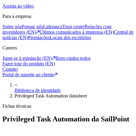
Assista ao vídeo
Para a empresa
Sobre nós
Porque nós
Liderança
Trust center
Relações com
investidores (EN)
Últimos comunicados à imprensa (EN)
Central de
notícias (EN)
Premiações
Locais dos escritórios
Careers
Junte-se à tripulação (EN)
Bem-vindos todos
Fazer tour do produto (EN)
Contato
Portal de suporte ao cliente
<
Biblioteca de identidade
Privileged Task Automation datasheet
Fichas técnicas
Privileged Task Automation da SailPoint