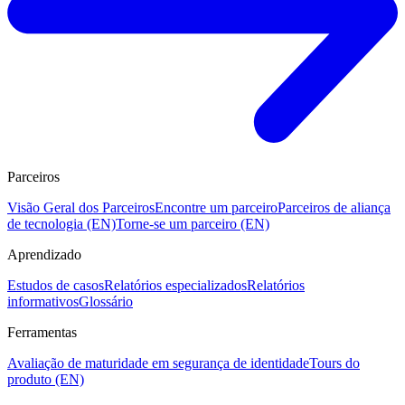
Parceiros
Visão Geral dos Parceiros
Encontre um parceiro
Parceiros de aliança
de tecnologia (EN)
Torne-se um parceiro (EN)
Aprendizado
Estudos de casos
Relatórios especializados
Relatórios
informativos
Glossário
Ferramentas
Avaliação de maturidade em segurança de identidade
Tours do
produto (EN)