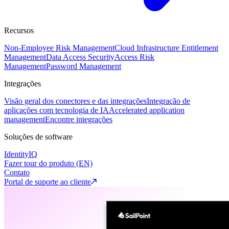
Recursos
Non-Employee Risk Management
Cloud Infrastructure Entitlement
Management
Data Access Security
Access Risk
Management
Password Management
Integrações
Visão geral dos conectores e das integrações
Integração de
aplicações com tecnologia de IA
Accelerated application
management
Encontre integrações
Soluções de software
IdentityIQ
Fazer tour do produto (EN)
Contato
Portal de suporte ao cliente