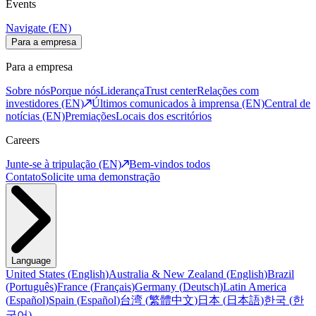
Events
Navigate (EN)
Para a empresa
Para a empresa
Sobre nós
Porque nós
Liderança
Trust center
Relações com
investidores (EN)
Últimos comunicados à imprensa (EN)
Central de
notícias (EN)
Premiações
Locais dos escritórios
Careers
Junte-se à tripulação (EN)
Bem-vindos todos
Contato
Solicite uma demonstração
Language
United States
(
English
)
Australia & New Zealand
(
English
)
Brazil
(
Português
)
France
(
Français
)
Germany
(
Deutsch
)
Latin America
(
Español
)
Spain
(
Español
)
台湾
(
繁體中文
)
日本
(
日本語
)
한국
(
한
국어
)