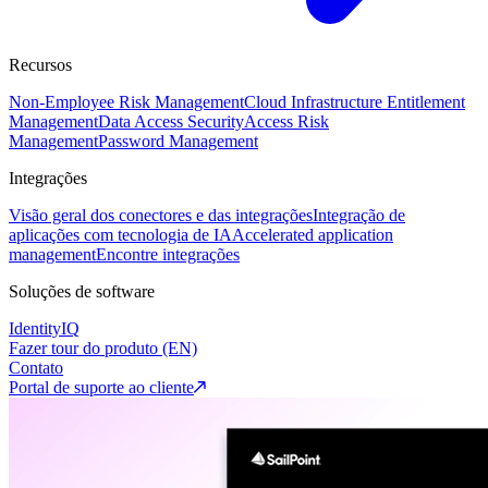
Recursos
Non-Employee Risk Management
Cloud Infrastructure Entitlement
Management
Data Access Security
Access Risk
Management
Password Management
Integrações
Visão geral dos conectores e das integrações
Integração de
aplicações com tecnologia de IA
Accelerated application
management
Encontre integrações
Soluções de software
IdentityIQ
Fazer tour do produto (EN)
Contato
Portal de suporte ao cliente