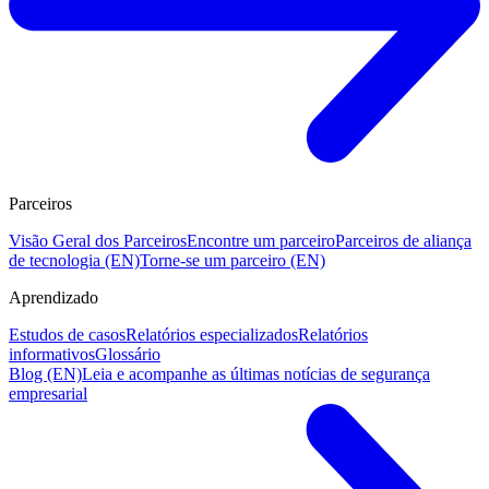
Parceiros
Visão Geral dos Parceiros
Encontre um parceiro
Parceiros de aliança
de tecnologia (EN)
Torne-se um parceiro (EN)
Aprendizado
Estudos de casos
Relatórios especializados
Relatórios
informativos
Glossário
Blog (EN)
Leia e acompanhe as últimas notícias de segurança
empresarial