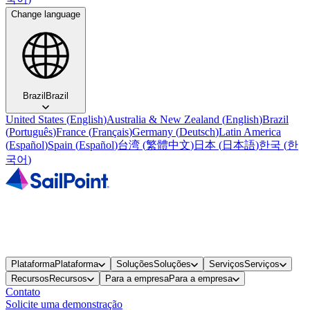
Change language
Brazil
Brazil
United States
(
English
)
Australia & New Zealand
(
English
)
Brazil
(
Português
)
France
(
Français
)
Germany
(
Deutsch
)
Latin America
(
Español
)
Spain
(
Español
)
台湾
(
繁體中文
)
日本
(
日本語
)
한국
(
한
국어
)
Plataforma
Plataforma
Soluções
Soluções
Serviços
Serviços
Recursos
Recursos
Para a empresa
Para a empresa
Contato
Solicite uma demonstração