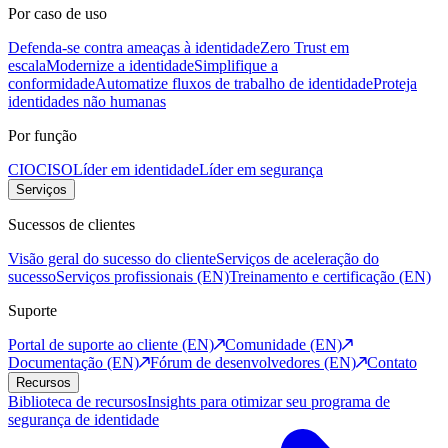
Por caso de uso
Defenda-se contra ameaças à identidade
Zero Trust em
escala
Modernize a identidade
Simplifique a
conformidade
Automatize fluxos de trabalho de identidade
Proteja
identidades não humanas
Por função
CIO
CISO
Líder em identidade
Líder em segurança
Serviços
Sucessos de clientes
Visão geral do sucesso do cliente
Serviços de aceleração do
sucesso
Serviços profissionais (EN)
Treinamento e certificação (EN)
Suporte
Portal de suporte ao cliente (EN)
Comunidade (EN)
Documentação (EN)
Fórum de desenvolvedores (EN)
Contato
Recursos
Biblioteca de recursos
Insights para otimizar seu programa de
segurança de identidade