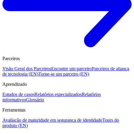
Parceiros
Visão Geral dos Parceiros
Encontre um parceiro
Parceiros de aliança
de tecnologia (EN)
Torne-se um parceiro (EN)
Aprendizado
Estudos de casos
Relatórios especializados
Relatórios
informativos
Glossário
Ferramentas
Avaliação de maturidade em segurança de identidade
Tours do
produto (EN)