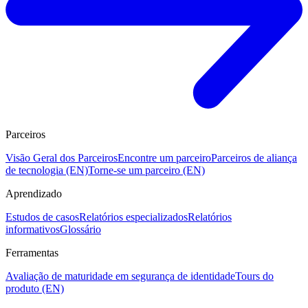
Parceiros
Visão Geral dos Parceiros
Encontre um parceiro
Parceiros de aliança
de tecnologia (EN)
Torne-se um parceiro (EN)
Aprendizado
Estudos de casos
Relatórios especializados
Relatórios
informativos
Glossário
Ferramentas
Avaliação de maturidade em segurança de identidade
Tours do
produto (EN)