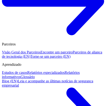
Parceiros
Visão Geral dos Parceiros
Encontre um parceiro
Parceiros de aliança
de tecnologia (EN)
Torne-se um parceiro (EN)
Aprendizado
Estudos de casos
Relatórios especializados
Relatórios
informativos
Glossário
Blog (EN)
Leia e acompanhe as últimas notícias de segurança
empresarial