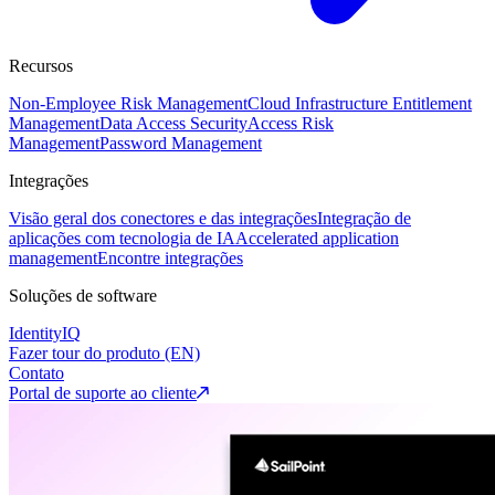
Recursos
Non-Employee Risk Management
Cloud Infrastructure Entitlement
Management
Data Access Security
Access Risk
Management
Password Management
Integrações
Visão geral dos conectores e das integrações
Integração de
aplicações com tecnologia de IA
Accelerated application
management
Encontre integrações
Soluções de software
IdentityIQ
Fazer tour do produto (EN)
Contato
Portal de suporte ao cliente