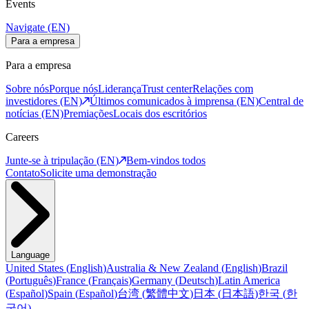
Events
Navigate (EN)
Para a empresa
Para a empresa
Sobre nós
Porque nós
Liderança
Trust center
Relações com
investidores (EN)
Últimos comunicados à imprensa (EN)
Central de
notícias (EN)
Premiações
Locais dos escritórios
Careers
Junte-se à tripulação (EN)
Bem-vindos todos
Contato
Solicite uma demonstração
Language
United States
(
English
)
Australia & New Zealand
(
English
)
Brazil
(
Português
)
France
(
Français
)
Germany
(
Deutsch
)
Latin America
(
Español
)
Spain
(
Español
)
台湾
(
繁體中文
)
日本
(
日本語
)
한국
(
한
국어
)