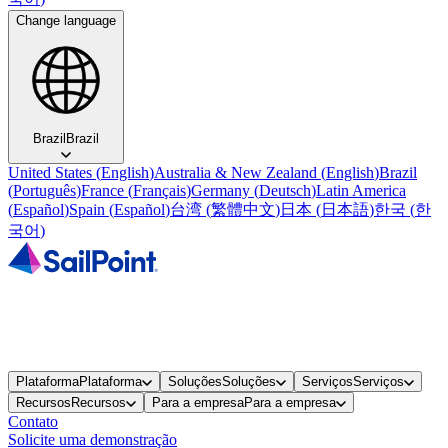
Change language
Brazil
Brazil
United States
(
English
)
Australia & New Zealand
(
English
)
Brazil
(
Português
)
France
(
Français
)
Germany
(
Deutsch
)
Latin America
(
Español
)
Spain
(
Español
)
台湾
(
繁體中文
)
日本
(
日本語
)
한국
(
한
국어
)
Plataforma
Plataforma
Soluções
Soluções
Serviços
Serviços
Recursos
Recursos
Para a empresa
Para a empresa
Contato
Solicite uma demonstração