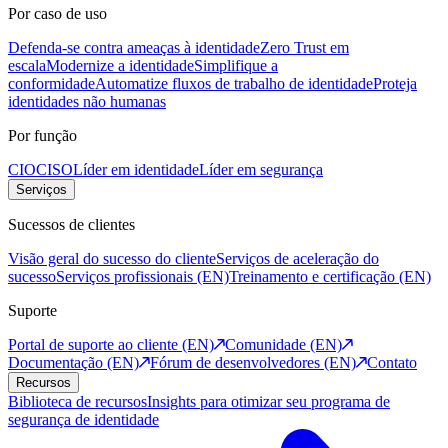
Por caso de uso
Defenda-se contra ameaças à identidade
Zero Trust em
escala
Modernize a identidade
Simplifique a
conformidade
Automatize fluxos de trabalho de identidade
Proteja
identidades não humanas
Por função
CIO
CISO
Líder em identidade
Líder em segurança
Serviços
Sucessos de clientes
Visão geral do sucesso do cliente
Serviços de aceleração do
sucesso
Serviços profissionais (EN)
Treinamento e certificação (EN)
Suporte
Portal de suporte ao cliente (EN)
Comunidade (EN)
Documentação (EN)
Fórum de desenvolvedores (EN)
Contato
Recursos
Biblioteca de recursos
Insights para otimizar seu programa de
segurança de identidade