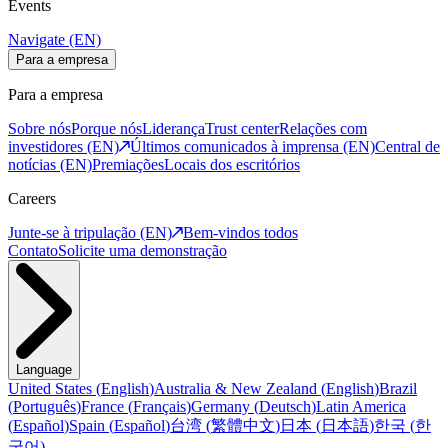
Events
Navigate (EN)
Para a empresa
Para a empresa
Sobre nós
Porque nós
Liderança
Trust center
Relações com
investidores (EN)
Últimos comunicados à imprensa (EN)
Central de
notícias (EN)
Premiações
Locais dos escritórios
Careers
Junte-se à tripulação (EN)
Bem-vindos todos
Contato
Solicite uma demonstração
Language
United States
(
English
)
Australia & New Zealand
(
English
)
Brazil
(
Português
)
France
(
Français
)
Germany
(
Deutsch
)
Latin America
(
Español
)
Spain
(
Español
)
台湾
(
繁體中文
)
日本
(
日本語
)
한국
(
한
국어
)