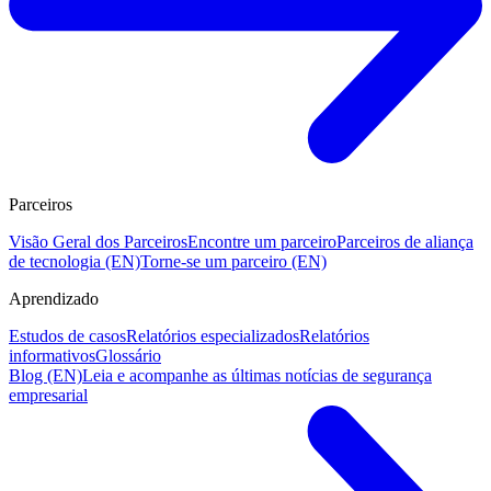
Parceiros
Visão Geral dos Parceiros
Encontre um parceiro
Parceiros de aliança
de tecnologia (EN)
Torne-se um parceiro (EN)
Aprendizado
Estudos de casos
Relatórios especializados
Relatórios
informativos
Glossário
Blog (EN)
Leia e acompanhe as últimas notícias de segurança
empresarial