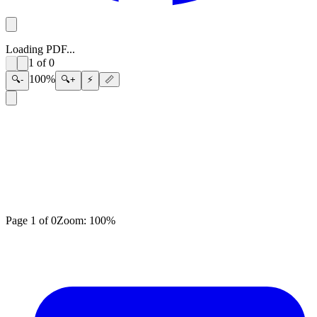
Loading PDF...
1
of
0
100
%
🔍-
🔍+
⚡
📏
Page
1
of
0
Zoom:
100
%