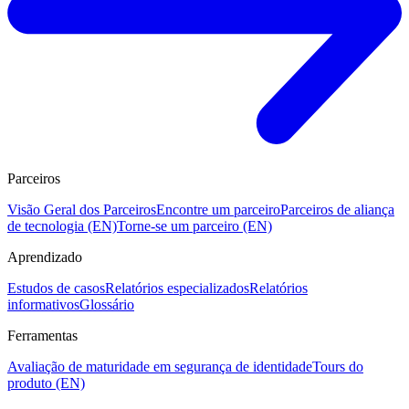
Parceiros
Visão Geral dos Parceiros
Encontre um parceiro
Parceiros de aliança
de tecnologia (EN)
Torne-se um parceiro (EN)
Aprendizado
Estudos de casos
Relatórios especializados
Relatórios
informativos
Glossário
Ferramentas
Avaliação de maturidade em segurança de identidade
Tours do
produto (EN)