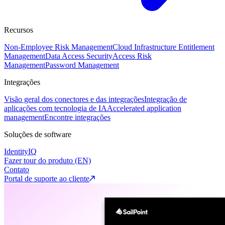
Recursos
Non-Employee Risk Management
Cloud Infrastructure Entitlement
Management
Data Access Security
Access Risk
Management
Password Management
Integrações
Visão geral dos conectores e das integrações
Integração de
aplicações com tecnologia de IA
Accelerated application
management
Encontre integrações
Soluções de software
IdentityIQ
Fazer tour do produto (EN)
Contato
Portal de suporte ao cliente