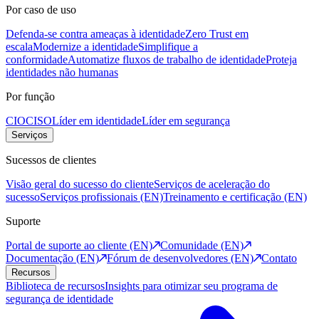
Por caso de uso
Defenda-se contra ameaças à identidade
Zero Trust em
escala
Modernize a identidade
Simplifique a
conformidade
Automatize fluxos de trabalho de identidade
Proteja
identidades não humanas
Por função
CIO
CISO
Líder em identidade
Líder em segurança
Serviços
Sucessos de clientes
Visão geral do sucesso do cliente
Serviços de aceleração do
sucesso
Serviços profissionais (EN)
Treinamento e certificação (EN)
Suporte
Portal de suporte ao cliente (EN)
Comunidade (EN)
Documentação (EN)
Fórum de desenvolvedores (EN)
Contato
Recursos
Biblioteca de recursos
Insights para otimizar seu programa de
segurança de identidade