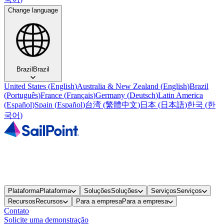
Change language
Brazil
Brazil
United States
(
English
)
Australia & New Zealand
(
English
)
Brazil
(
Português
)
France
(
Français
)
Germany
(
Deutsch
)
Latin America
(
Español
)
Spain
(
Español
)
台湾
(
繁體中文
)
日本
(
日本語
)
한국
(
한
국어
)
Plataforma
Plataforma
Soluções
Soluções
Serviços
Serviços
Recursos
Recursos
Para a empresa
Para a empresa
Contato
Solicite uma demonstração