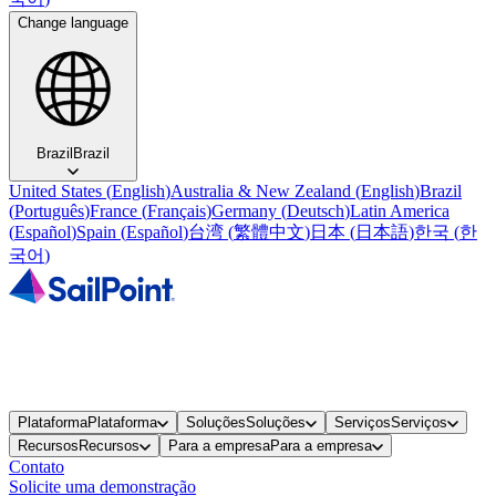
Change language
Brazil
Brazil
United States
(
English
)
Australia & New Zealand
(
English
)
Brazil
(
Português
)
France
(
Français
)
Germany
(
Deutsch
)
Latin America
(
Español
)
Spain
(
Español
)
台湾
(
繁體中文
)
日本
(
日本語
)
한국
(
한
국어
)
Plataforma
Plataforma
Soluções
Soluções
Serviços
Serviços
Recursos
Recursos
Para a empresa
Para a empresa
Contato
Solicite uma demonstração