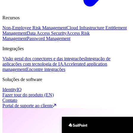
Recursos
Non-Employee Risk Management
Cloud Infrastructure Entitlement
Management
Data Access Security
Access Risk
Management
Password Management
Integrações
Visão geral dos conectores e das integrações
Integração de
aplicações com tecnologia de IA
Accelerated application
management
Encontre integrações
Soluções de software
IdentityIQ
Fazer tour do produto (EN)
Contato
Portal de suporte ao cliente