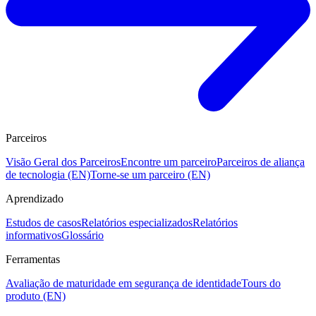
Parceiros
Visão Geral dos Parceiros
Encontre um parceiro
Parceiros de aliança
de tecnologia (EN)
Torne-se um parceiro (EN)
Aprendizado
Estudos de casos
Relatórios especializados
Relatórios
informativos
Glossário
Ferramentas
Avaliação de maturidade em segurança de identidade
Tours do
produto (EN)