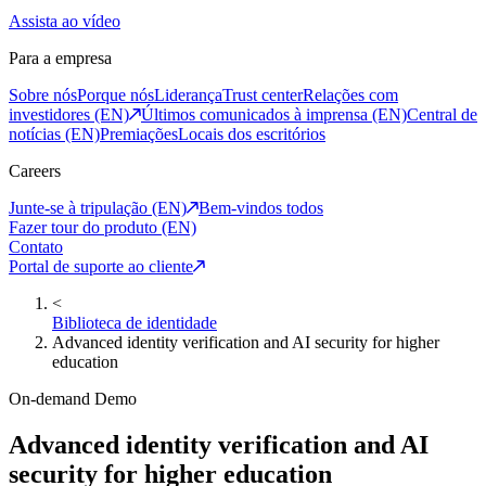
Assista ao vídeo
Para a empresa
Sobre nós
Porque nós
Liderança
Trust center
Relações com
investidores (EN)
Últimos comunicados à imprensa (EN)
Central de
notícias (EN)
Premiações
Locais dos escritórios
Careers
Junte-se à tripulação (EN)
Bem-vindos todos
Fazer tour do produto (EN)
Contato
Portal de suporte ao cliente
<
Biblioteca de identidade
Advanced identity verification and AI security for higher
education
On-demand Demo
Advanced identity verification and AI
security for higher education