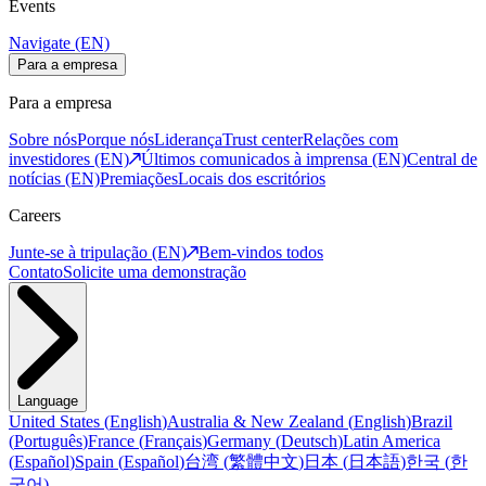
Events
Navigate (EN)
Para a empresa
Para a empresa
Sobre nós
Porque nós
Liderança
Trust center
Relações com
investidores (EN)
Últimos comunicados à imprensa (EN)
Central de
notícias (EN)
Premiações
Locais dos escritórios
Careers
Junte-se à tripulação (EN)
Bem-vindos todos
Contato
Solicite uma demonstração
Language
United States
(
English
)
Australia & New Zealand
(
English
)
Brazil
(
Português
)
France
(
Français
)
Germany
(
Deutsch
)
Latin America
(
Español
)
Spain
(
Español
)
台湾
(
繁體中文
)
日本
(
日本語
)
한국
(
한
국어
)