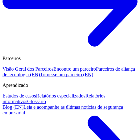
Parceiros
Visão Geral dos Parceiros
Encontre um parceiro
Parceiros de aliança
de tecnologia (EN)
Torne-se um parceiro (EN)
Aprendizado
Estudos de casos
Relatórios especializados
Relatórios
informativos
Glossário
Blog (EN)
Leia e acompanhe as últimas notícias de segurança
empresarial