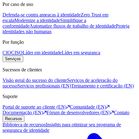
Por caso de uso
Defenda-se contra ameaças à identidade
Zero Trust em
escala
Modernize a identidade
Simplifique a
conformidade
Automatize fluxos de trabalho de identidade
Proteja
identidades não humanas
Por função
CIO
CISO
Líder em identidade
Líder em segurança
Serviços
Sucessos de clientes
Visão geral do sucesso do cliente
Serviços de aceleração do
sucesso
Serviços profissionais (EN)
Treinamento e certificação (EN)
Suporte
Portal de suporte ao cliente (EN)
Comunidade (EN)
Documentação (EN)
Fórum de desenvolvedores (EN)
Contato
Recursos
Biblioteca de recursos
Insights para otimizar seu programa de
segurança de identidade