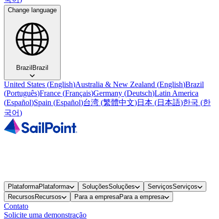
Change language
Brazil
Brazil
United States
(
English
)
Australia & New Zealand
(
English
)
Brazil
(
Português
)
France
(
Français
)
Germany
(
Deutsch
)
Latin America
(
Español
)
Spain
(
Español
)
台湾
(
繁體中文
)
日本
(
日本語
)
한국
(
한
국어
)
Plataforma
Plataforma
Soluções
Soluções
Serviços
Serviços
Recursos
Recursos
Para a empresa
Para a empresa
Contato
Solicite uma demonstração