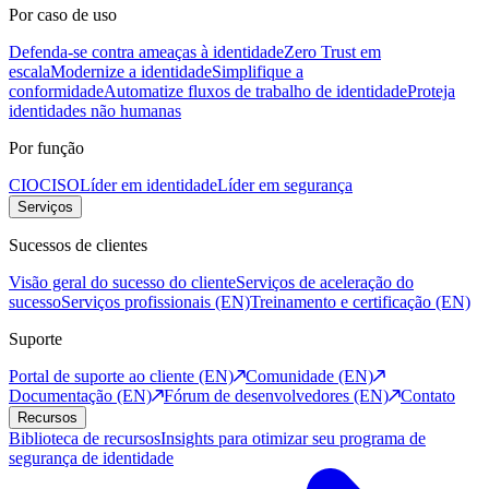
Por caso de uso
Defenda-se contra ameaças à identidade
Zero Trust em
escala
Modernize a identidade
Simplifique a
conformidade
Automatize fluxos de trabalho de identidade
Proteja
identidades não humanas
Por função
CIO
CISO
Líder em identidade
Líder em segurança
Serviços
Sucessos de clientes
Visão geral do sucesso do cliente
Serviços de aceleração do
sucesso
Serviços profissionais (EN)
Treinamento e certificação (EN)
Suporte
Portal de suporte ao cliente (EN)
Comunidade (EN)
Documentação (EN)
Fórum de desenvolvedores (EN)
Contato
Recursos
Biblioteca de recursos
Insights para otimizar seu programa de
segurança de identidade