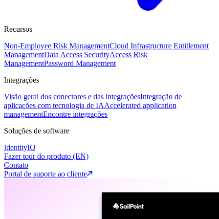
Recursos
Non-Employee Risk Management
Cloud Infrastructure Entitlement
Management
Data Access Security
Access Risk
Management
Password Management
Integrações
Visão geral dos conectores e das integrações
Integração de
aplicações com tecnologia de IA
Accelerated application
management
Encontre integrações
Soluções de software
IdentityIQ
Fazer tour do produto (EN)
Contato
Portal de suporte ao cliente