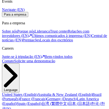
Events
Navigate (EN)
Para a empresa
Para a empresa
Sobre nós
Porque nós
Liderança
Trust center
Relações com
investidores (EN)
Últimos comunicados à imprensa (EN)
Central de
notícias (EN)
Premiações
Locais dos escritórios
Careers
Junte-se à tripulação (EN)
Bem-vindos todos
Contato
Solicite uma demonstração
Language
United States
(
English
)
Australia & New Zealand
(
English
)
Brazil
(
Português
)
France
(
Français
)
Germany
(
Deutsch
)
Latin America
(
Español
)
Spain
(
Español
)
台湾
(
繁體中文
)
日本
(
日本語
)
한국
(
한
국어
)