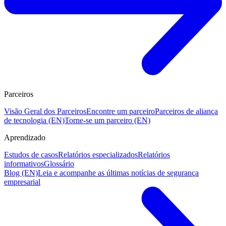
Parceiros
Visão Geral dos Parceiros
Encontre um parceiro
Parceiros de aliança
de tecnologia (EN)
Torne-se um parceiro (EN)
Aprendizado
Estudos de casos
Relatórios especializados
Relatórios
informativos
Glossário
Blog (EN)
Leia e acompanhe as últimas notícias de segurança
empresarial