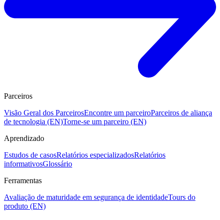
Parceiros
Visão Geral dos Parceiros
Encontre um parceiro
Parceiros de aliança
de tecnologia (EN)
Torne-se um parceiro (EN)
Aprendizado
Estudos de casos
Relatórios especializados
Relatórios
informativos
Glossário
Ferramentas
Avaliação de maturidade em segurança de identidade
Tours do
produto (EN)