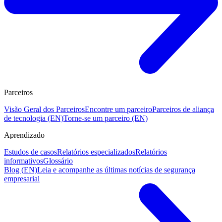
Parceiros
Visão Geral dos Parceiros
Encontre um parceiro
Parceiros de aliança
de tecnologia (EN)
Torne-se um parceiro (EN)
Aprendizado
Estudos de casos
Relatórios especializados
Relatórios
informativos
Glossário
Blog (EN)
Leia e acompanhe as últimas notícias de segurança
empresarial