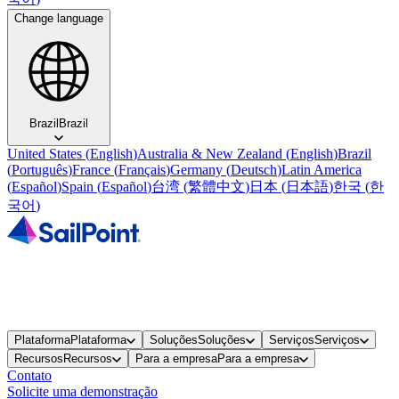
Change language
Brazil
Brazil
United States
(
English
)
Australia & New Zealand
(
English
)
Brazil
(
Português
)
France
(
Français
)
Germany
(
Deutsch
)
Latin America
(
Español
)
Spain
(
Español
)
台湾
(
繁體中文
)
日本
(
日本語
)
한국
(
한
국어
)
Plataforma
Plataforma
Soluções
Soluções
Serviços
Serviços
Recursos
Recursos
Para a empresa
Para a empresa
Contato
Solicite uma demonstração