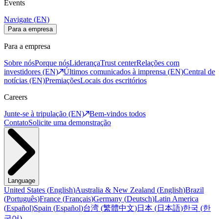
Events
Navigate (EN)
Para a empresa
Para a empresa
Sobre nós
Porque nós
Liderança
Trust center
Relações com
investidores (EN)
Últimos comunicados à imprensa (EN)
Central de
notícias (EN)
Premiações
Locais dos escritórios
Careers
Junte-se à tripulação (EN)
Bem-vindos todos
Contato
Solicite uma demonstração
Language
United States
(
English
)
Australia & New Zealand
(
English
)
Brazil
(
Português
)
France
(
Français
)
Germany
(
Deutsch
)
Latin America
(
Español
)
Spain
(
Español
)
台湾
(
繁體中文
)
日本
(
日本語
)
한국
(
한
국어
)