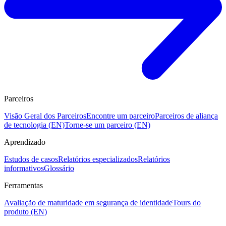
Parceiros
Visão Geral dos Parceiros
Encontre um parceiro
Parceiros de aliança
de tecnologia (EN)
Torne-se um parceiro (EN)
Aprendizado
Estudos de casos
Relatórios especializados
Relatórios
informativos
Glossário
Ferramentas
Avaliação de maturidade em segurança de identidade
Tours do
produto (EN)