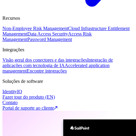
Recursos
Non-Employee Risk Management
Cloud Infrastructure Entitlement
Management
Data Access Security
Access Risk
Management
Password Management
Integrações
Visão geral dos conectores e das integrações
Integração de
aplicações com tecnologia de IA
Accelerated application
management
Encontre integrações
Soluções de software
IdentityIQ
Fazer tour do produto (EN)
Contato
Portal de suporte ao cliente