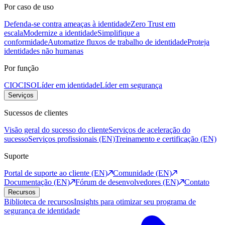
Por caso de uso
Defenda-se contra ameaças à identidade
Zero Trust em
escala
Modernize a identidade
Simplifique a
conformidade
Automatize fluxos de trabalho de identidade
Proteja
identidades não humanas
Por função
CIO
CISO
Líder em identidade
Líder em segurança
Serviços
Sucessos de clientes
Visão geral do sucesso do cliente
Serviços de aceleração do
sucesso
Serviços profissionais (EN)
Treinamento e certificação (EN)
Suporte
Portal de suporte ao cliente (EN)
Comunidade (EN)
Documentação (EN)
Fórum de desenvolvedores (EN)
Contato
Recursos
Biblioteca de recursos
Insights para otimizar seu programa de
segurança de identidade