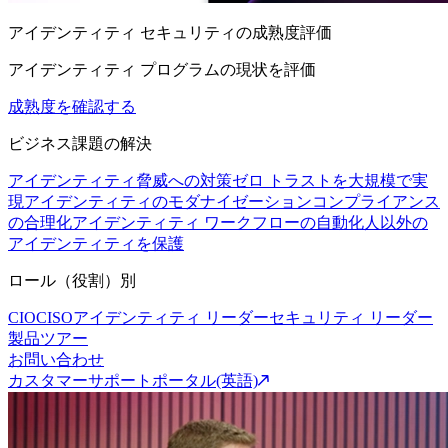
アイデンティティ セキュリティの成熟度評価
アイデンティティ プログラムの現状を評価
成熟度を確認する
ビジネス課題の解決
アイデンティティ脅威への対策
ゼロ トラストを大規模で実
現
アイデンティティのモダナイゼーション
コンプライアンス
の合理化
アイデンティティ ワークフローの自動化
人以外の
アイデンティティを保護
ロール（役割）別
CIO
CISO
アイデンティティ リーダー
セキュリティ リーダー
製品ツアー
お問い合わせ
カスタマーサポートポータル(英語)