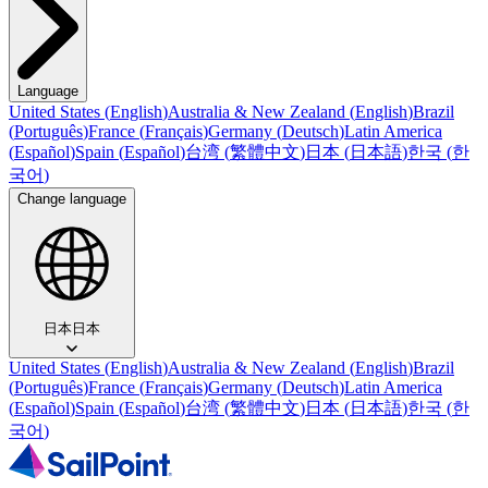
Language
United States
(
English
)
Australia & New Zealand
(
English
)
Brazil
(
Português
)
France
(
Français
)
Germany
(
Deutsch
)
Latin America
(
Español
)
Spain
(
Español
)
台湾
(
繁體中文
)
日本
(
日本語
)
한국
(
한
국어
)
Change language
日本
日本
United States
(
English
)
Australia & New Zealand
(
English
)
Brazil
(
Português
)
France
(
Français
)
Germany
(
Deutsch
)
Latin America
(
Español
)
Spain
(
Español
)
台湾
(
繁體中文
)
日本
(
日本語
)
한국
(
한
국어
)