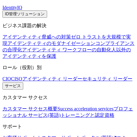
IdentityIQ
ID管理ソリューション
ビジネス課題の解決
アイデンティティ脅威への対策
ゼロ トラストを大規模で実
現
アイデンティティのモダナイゼーション
コンプライアンス
の合理化
アイデンティティ ワークフローの自動化
人以外の
アイデンティティを保護
ロール（役割）別
CIO
CISO
アイデンティティ リーダー
セキュリティ リーダー
サービス
カスタマー サクセス
カスタマー サクセス概要
Success acceleration services
プロフェ
ッショナル サービス(英語)
トレーニングと認定資格
サポート