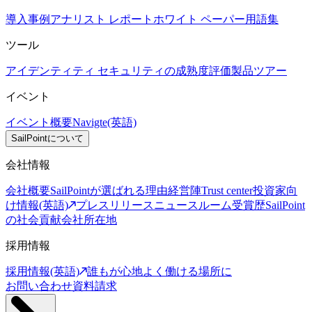
導入事例
アナリスト レポート
ホワイト ペーパー
用語集
ツール
アイデンティティ セキュリティの成熟度評価
製品ツアー
イベント
イベント概要
Navigte(英語)
SailPointについて
会社情報
会社概要
SailPointが選ばれる理由
経営陣
Trust center
投資家向
け情報(英語)
プレスリリース
ニュースルーム
受賞歴
SailPoint
の社会貢献
会社所在地
採用情報
採用情報(英語)
誰もが心地よく働ける場所に
お問い合わせ
資料請求