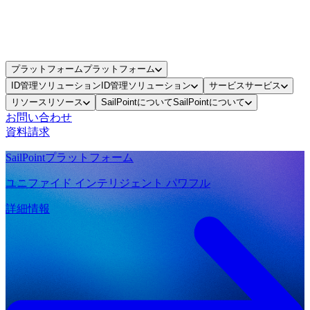
プラットフォーム
プラットフォーム
ID管理ソリューション
ID管理ソリューション
サービス
サービス
リソース
リソース
SailPointについて
SailPointについて
お問い合わせ
資料請求
SailPointプラットフォーム
ユニファイド インテリジェント パワフル
詳細情報