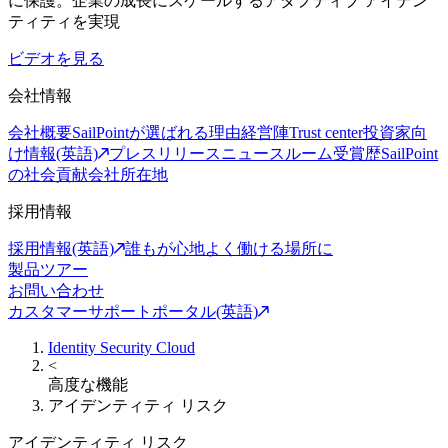
に保護。企業の成長にスケールするアダプティブ アイデン
ティティを実現
ビデオを見る
会社情報
会社概要
SailPointが選ばれる理由
経営陣
Trust center
投資家向
け情報(英語)
プレスリリース
ニュースルーム
受賞歴
SailPoint
の社会貢献
会社所在地
採用情報
採用情報(英語)
誰もが心地よく働ける場所に
製品ツアー
お問い合わせ
カスタマーサポートポータル(英語)
Identity Security Cloud
<
高度な機能
アイデンティティ リスク
アイデンティティ リスク