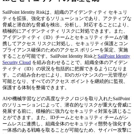
SailPoint Identity Riskは、組織のアイデンティティ セキュリ
ティを拡張、強化するソリューションであり、アクティブな
脅威と潜在的な脅威を検出、分析し、対応することにより、
積極的にアイデンティティ リスクに対処できます。また、
アイデンティティ（ID）チームとセキュリティ チームが連
携してアクセス リスクに対処し、セキュリティ保護とコン
プライアンス確保のためのアクセス ポリシーを策定、実施
することが可能です。SailPoint Identity Riskと
SailPoint Identity
Security Cloud
を組み合わせることで、組織全体のアイデン
ティティ（ID）の状況を包括的に把握できるようになりま
す。この組み合わせにより、IDのガバナンスの一元管理が
可能となり、すべてのアクセス ポイントを継続的に監視、
保護する体制を整備できます。
AIや機械学習などの高度なテクノロジを取り入れたSailPoint
のソリューションによって、潜在的なリスクが重大な脅威に
発展する前に、積極的に強力なセキュリティ対策を講じるこ
とができます。また、IDチームとセキュリティ チームがシ
ームレスに連携し、組織全体のセキュリティ態勢を強化する
一体感のある戦略を取ることが可能なため、サイバー攻撃に