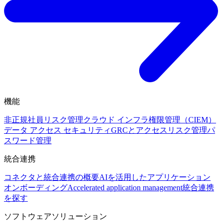
機能
非正規社員リスク管理
クラウド インフラ権限管理（CIEM）
データ アクセス セキュリティ
GRCとアクセスリスク管理
パ
スワード管理
統合連携
コネクタと統合連携の概要
AIを活用したアプリケーション
オンボーディング
Accelerated application management
統合連携
を探す
ソフトウェアソリューション