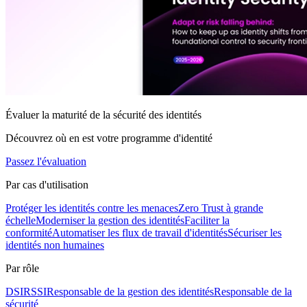
Évaluer la maturité de la sécurité des identités
Découvrez où en est votre programme d'identité
Passez l'évaluation
Par cas d'utilisation
Protéger les identités contre les menaces
Zero Trust à grande
échelle
Moderniser la gestion des identités
Faciliter la
conformité
Automatiser les flux de travail d'identités
Sécuriser les
identités non humaines
Par rôle
DSI
RSSI
Responsable de la gestion des identités
Responsable de la
sécurité