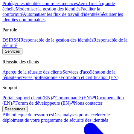
Protéger les identités contre les menaces
Zero Trust à grande
échelle
Moderniser la gestion des identités
Faciliter la
conformité
Automatiser les flux de travail d'identités
Sécuriser les
identités non humaines
Par rôle
DSI
RSSI
Responsable de la gestion des identités
Responsable de la
sécurité
Services
Réussite des clients
Aperçu de la réussite des clients
Services d'accélération de la
réussite
Services professionnels
Formation et certification (EN)
Support
Portail support client (EN)
Communauté (EN)
Documentation
(EN)
Forum de développeurs (EN)
Nous contacter
Ressources
Bibliothèque de ressources
Des analyses pour accélérer le
déploiment de votre programme de sécurité des identités