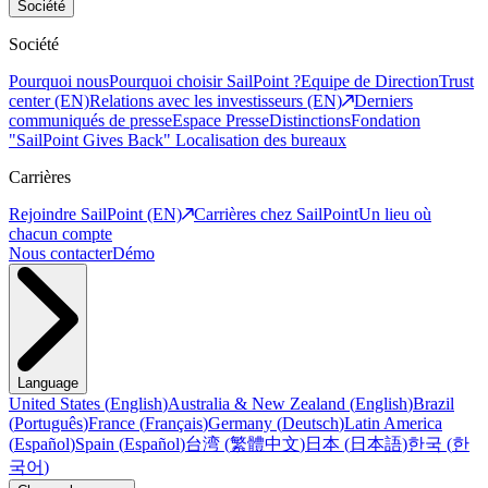
Société
Société
Pourquoi nous
Pourquoi choisir SailPoint ?
Equipe de Direction
Trust
center (EN)
Relations avec les investisseurs (EN)
Derniers
communiqués de presse
Espace Presse
Distinctions
Fondation
"SailPoint Gives Back"
Localisation des bureaux
Carrières
Rejoindre SailPoint (EN)
Carrières chez SailPoint
Un lieu où
chacun compte
Nous contacter
Démo
Language
United States
(
English
)
Australia & New Zealand
(
English
)
Brazil
(
Português
)
France
(
Français
)
Germany
(
Deutsch
)
Latin America
(
Español
)
Spain
(
Español
)
台湾
(
繁體中文
)
日本
(
日本語
)
한국
(
한
국어
)