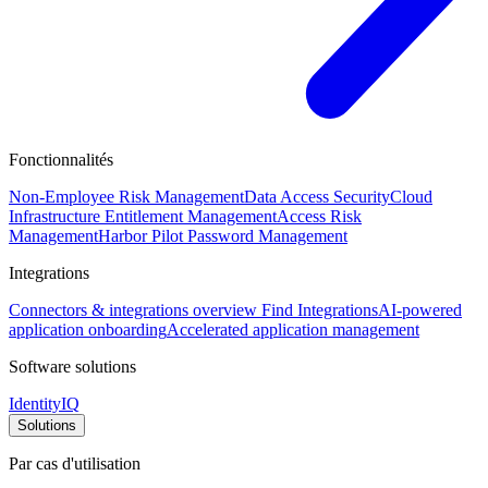
Fonctionnalités
Non-Employee Risk Management
Data Access Security
Cloud
Infrastructure Entitlement Management
Access Risk
Management
Harbor Pilot
Password Management
Integrations
Connectors & integrations overview
Find Integrations
AI-powered
application onboarding
Accelerated application management
Software solutions
IdentityIQ
Solutions
Par cas d'utilisation