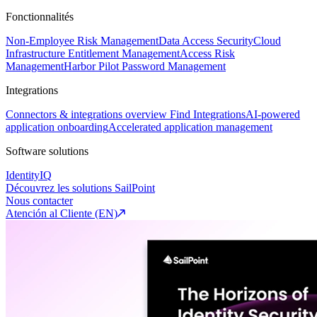
Fonctionnalités
Non-Employee Risk Management
Data Access Security
Cloud
Infrastructure Entitlement Management
Access Risk
Management
Harbor Pilot
Password Management
Integrations
Connectors & integrations overview
Find Integrations
AI-powered
application onboarding
Accelerated application management
Software solutions
IdentityIQ
Découvrez les solutions SailPoint
Nous contacter
Atención al Cliente (EN)