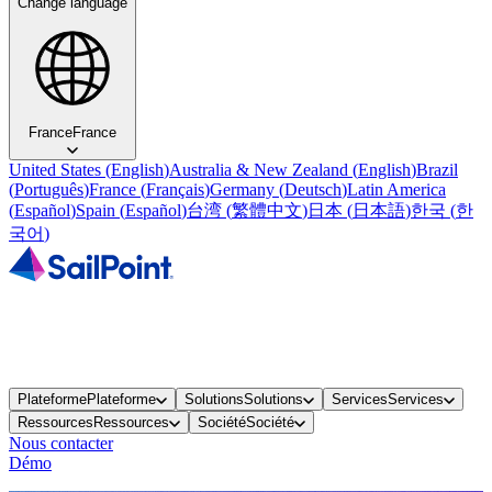
Change language
France
France
United States
(
English
)
Australia & New Zealand
(
English
)
Brazil
(
Português
)
France
(
Français
)
Germany
(
Deutsch
)
Latin America
(
Español
)
Spain
(
Español
)
台湾
(
繁體中文
)
日本
(
日本語
)
한국
(
한
국어
)
Plateforme
Plateforme
Solutions
Solutions
Services
Services
Ressources
Ressources
Société
Société
Nous contacter
Démo