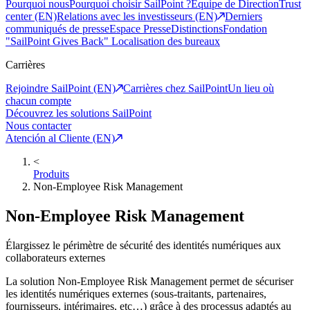
Pourquoi nous
Pourquoi choisir SailPoint ?
Equipe de Direction
Trust
center (EN)
Relations avec les investisseurs (EN)
Derniers
communiqués de presse
Espace Presse
Distinctions
Fondation
"SailPoint Gives Back"
Localisation des bureaux
Carrières
Rejoindre SailPoint (EN)
Carrières chez SailPoint
Un lieu où
chacun compte
Découvrez les solutions SailPoint
Nous contacter
Atención al Cliente (EN)
<
Produits
Non-Employee Risk Management
Non-Employee Risk Management
Élargissez le périmètre de sécurité des identités numériques aux
collaborateurs externes
La solution Non-Employee Risk Management permet de sécuriser
les identités numériques externes (sous-traitants, partenaires,
fournisseurs, intérimaires, etc…) grâce à des processus adaptés au