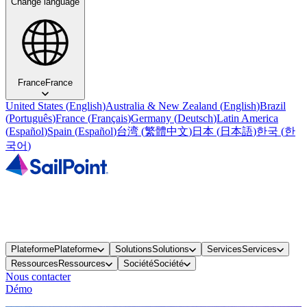
Change language
France
France
United States
(
English
)
Australia & New Zealand
(
English
)
Brazil
(
Português
)
France
(
Français
)
Germany
(
Deutsch
)
Latin America
(
Español
)
Spain
(
Español
)
台湾
(
繁體中文
)
日本
(
日本語
)
한국
(
한
국어
)
Plateforme
Plateforme
Solutions
Solutions
Services
Services
Ressources
Ressources
Société
Société
Nous contacter
Démo