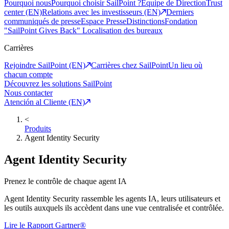
Pourquoi nous
Pourquoi choisir SailPoint ?
Equipe de Direction
Trust
center (EN)
Relations avec les investisseurs (EN)
Derniers
communiqués de presse
Espace Presse
Distinctions
Fondation
"SailPoint Gives Back"
Localisation des bureaux
Carrières
Rejoindre SailPoint (EN)
Carrières chez SailPoint
Un lieu où
chacun compte
Découvrez les solutions SailPoint
Nous contacter
Atención al Cliente (EN)
<
Produits
Agent Identity Security
Agent Identity Security
Prenez le contrôle de chaque agent IA
Agent Identity Security rassemble les agents IA, leurs utilisateurs et
les outils auxquels ils accèdent dans une vue centralisée et contrôlée.
Lire le Rapport Gartner®︎