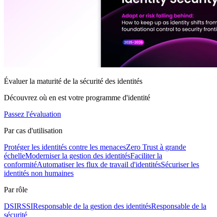
Évaluer la maturité de la sécurité des identités
Découvrez où en est votre programme d'identité
Passez l'évaluation
Par cas d'utilisation
Protéger les identités contre les menaces
Zero Trust à grande
échelle
Moderniser la gestion des identités
Faciliter la
conformité
Automatiser les flux de travail d'identités
Sécuriser les
identités non humaines
Par rôle
DSI
RSSI
Responsable de la gestion des identités
Responsable de la
sécurité