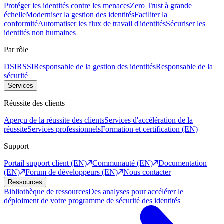
Protéger les identités contre les menaces
Zero Trust à grande
échelle
Moderniser la gestion des identités
Faciliter la
conformité
Automatiser les flux de travail d'identités
Sécuriser les
identités non humaines
Par rôle
DSI
RSSI
Responsable de la gestion des identités
Responsable de la
sécurité
Services
Réussite des clients
Aperçu de la réussite des clients
Services d'accélération de la
réussite
Services professionnels
Formation et certification (EN)
Support
Portail support client (EN)
Communauté (EN)
Documentation
(EN)
Forum de développeurs (EN)
Nous contacter
Ressources
Bibliothèque de ressources
Des analyses pour accélérer le
déploiment de votre programme de sécurité des identités