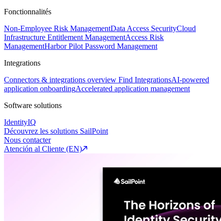
Fonctionnalités
Non-Employee Risk Management
Data Access Security
Cloud
Infrastructure Entitlement Management
Access Risk
Management
Harbor Pilot
Password Management
Integrations
Connectors & integrations overview
Find Integrations
AI-powered
application onboarding
Accelerated application management
Software solutions
IdentityIQ
Découvrez les solutions SailPoint
Nous contacter
Atención al Cliente (EN)