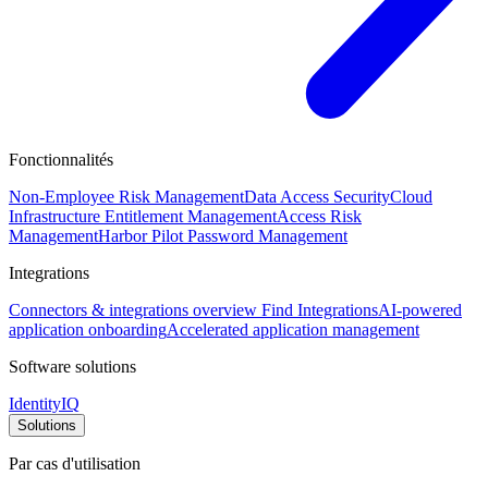
Fonctionnalités
Non-Employee Risk Management
Data Access Security
Cloud
Infrastructure Entitlement Management
Access Risk
Management
Harbor Pilot
Password Management
Integrations
Connectors & integrations overview
Find Integrations
AI-powered
application onboarding
Accelerated application management
Software solutions
IdentityIQ
Solutions
Par cas d'utilisation