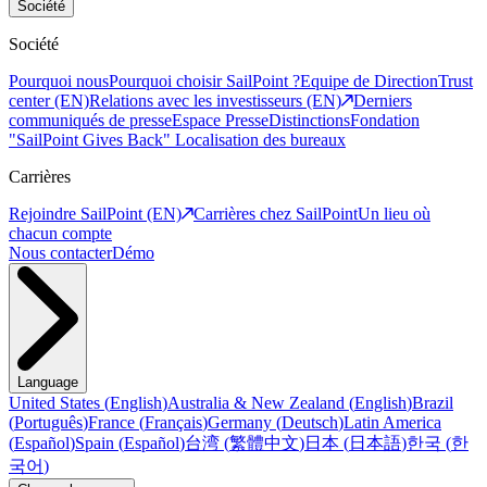
Société
Société
Pourquoi nous
Pourquoi choisir SailPoint ?
Equipe de Direction
Trust
center (EN)
Relations avec les investisseurs (EN)
Derniers
communiqués de presse
Espace Presse
Distinctions
Fondation
"SailPoint Gives Back"
Localisation des bureaux
Carrières
Rejoindre SailPoint (EN)
Carrières chez SailPoint
Un lieu où
chacun compte
Nous contacter
Démo
Language
United States
(
English
)
Australia & New Zealand
(
English
)
Brazil
(
Português
)
France
(
Français
)
Germany
(
Deutsch
)
Latin America
(
Español
)
Spain
(
Español
)
台湾
(
繁體中文
)
日本
(
日本語
)
한국
(
한
국어
)