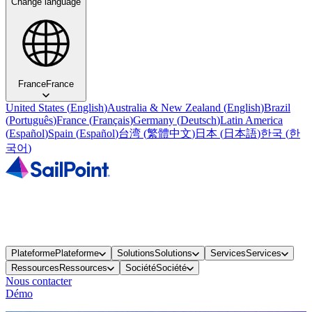
Change language
France
France
United States
(
English
)
Australia & New Zealand
(
English
)
Brazil
(
Português
)
France
(
Français
)
Germany
(
Deutsch
)
Latin America
(
Español
)
Spain
(
Español
)
台湾
(
繁體中文
)
日本
(
日本語
)
한국
(
한
국어
)
Plateforme
Plateforme
Solutions
Solutions
Services
Services
Ressources
Ressources
Société
Société
Nous contacter
Démo