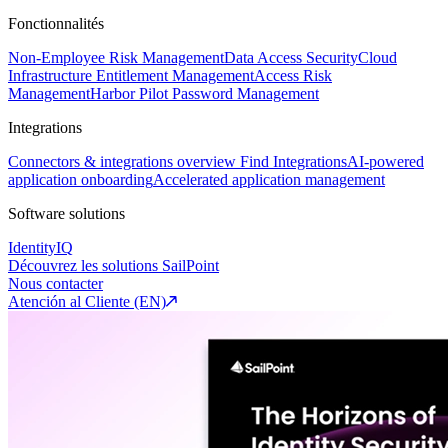
Fonctionnalités
Non-Employee Risk Management
Data Access Security
Cloud
Infrastructure Entitlement Management
Access Risk
Management
Harbor Pilot
Password Management
Integrations
Connectors & integrations overview
Find Integrations
AI-powered
application onboarding
Accelerated application management
Software solutions
IdentityIQ
Découvrez les solutions SailPoint
Nous contacter
Atención al Cliente (EN)