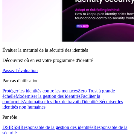
Évaluer la maturité de la sécurité des identités
Découvrez où en est votre programme d'identité
Passez l'évaluation
Par cas d'utilisation
Protéger les identités contre les menaces
Zero Trust à grande
échelle
Moderniser la gestion des identités
Faciliter la
conformité
Automatiser les flux de travail d'identités
Sécuriser les
identités non humaines
Par rôle
DSI
RSSI
Responsable de la gestion des identités
Responsable de la
sécurité