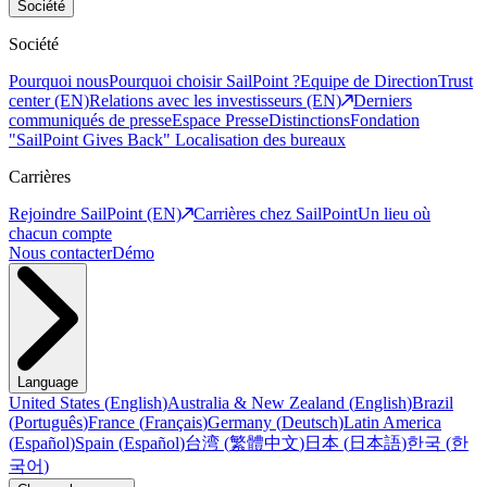
Société
Société
Pourquoi nous
Pourquoi choisir SailPoint ?
Equipe de Direction
Trust
center (EN)
Relations avec les investisseurs (EN)
Derniers
communiqués de presse
Espace Presse
Distinctions
Fondation
"SailPoint Gives Back"
Localisation des bureaux
Carrières
Rejoindre SailPoint (EN)
Carrières chez SailPoint
Un lieu où
chacun compte
Nous contacter
Démo
Language
United States
(
English
)
Australia & New Zealand
(
English
)
Brazil
(
Português
)
France
(
Français
)
Germany
(
Deutsch
)
Latin America
(
Español
)
Spain
(
Español
)
台湾
(
繁體中文
)
日本
(
日本語
)
한국
(
한
국어
)