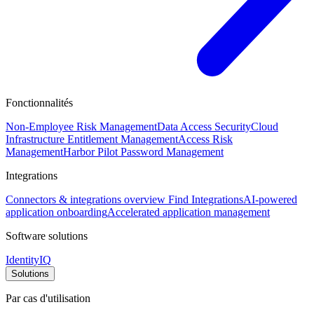
Fonctionnalités
Non-Employee Risk Management
Data Access Security
Cloud
Infrastructure Entitlement Management
Access Risk
Management
Harbor Pilot
Password Management
Integrations
Connectors & integrations overview
Find Integrations
AI-powered
application onboarding
Accelerated application management
Software solutions
IdentityIQ
Solutions
Par cas d'utilisation