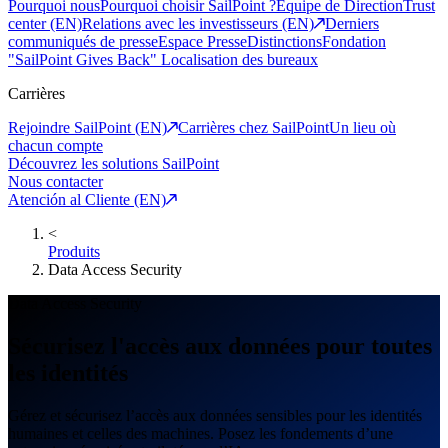
Pourquoi nous
Pourquoi choisir SailPoint ?
Equipe de Direction
Trust
center (EN)
Relations avec les investisseurs (EN)
Derniers
communiqués de presse
Espace Presse
Distinctions
Fondation
"SailPoint Gives Back"
Localisation des bureaux
Carrières
Rejoindre SailPoint (EN)
Carrières chez SailPoint
Un lieu où
chacun compte
Découvrez les solutions SailPoint
Nous contacter
Atención al Cliente (EN)
<
Produits
Data Access Security
Data Access Security
Sécurisez l'accès aux données pour toutes
les identités
Gérez et sécurisez l’accès aux données sensibles pour les identités
humaines et celles des machines. Posez les fondements d’une