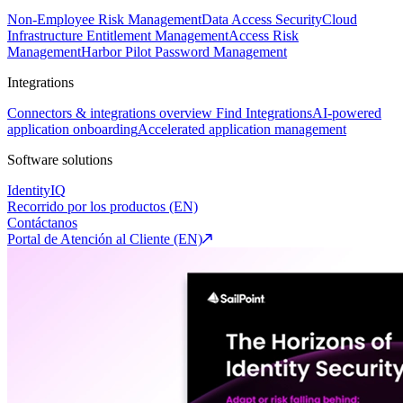
Non-Employee Risk Management
Data Access Security
Cloud
Infrastructure Entitlement Management
Access Risk
Management
Harbor Pilot
Password Management
Integrations
Connectors & integrations overview
Find Integrations
AI-powered
application onboarding
Accelerated application management
Software solutions
IdentityIQ
Recorrido por los productos (EN)
Contáctanos
Portal de Atención al Cliente (EN)