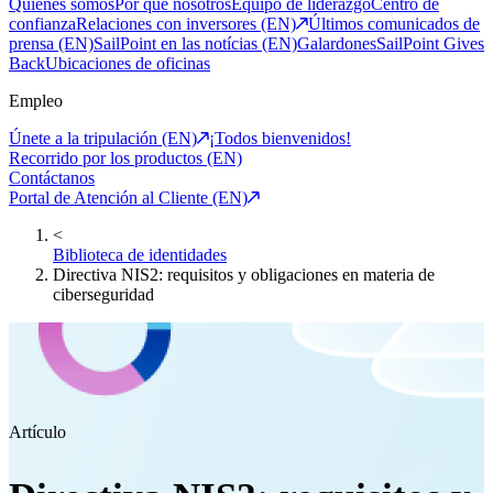
Quiénes somos
Por qué nosotros
Equipo de liderazgo
Centro de
confianza
Relaciones con inversores (EN)
Últimos comunicados de
prensa (EN)
SailPoint en las notícias (EN)
Galardones
SailPoint Gives
Back
Ubicaciones de oficinas
Empleo
Únete a la tripulación (EN)
¡Todos bienvenidos!
Recorrido por los productos (EN)
Contáctanos
Portal de Atención al Cliente (EN)
<
Biblioteca de identidades
Directiva NIS2: requisitos y obligaciones en materia de
ciberseguridad
Artículo