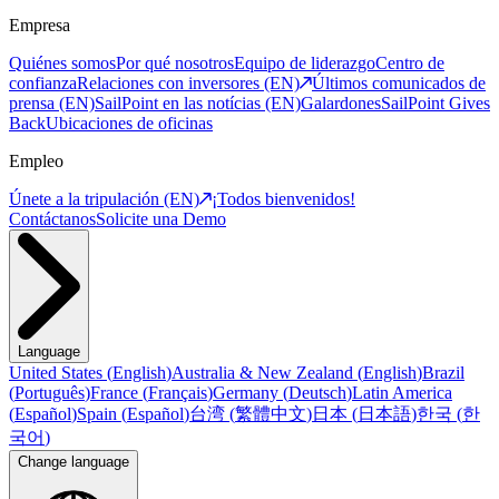
Empresa
Quiénes somos
Por qué nosotros
Equipo de liderazgo
Centro de
confianza
Relaciones con inversores (EN)
Últimos comunicados de
prensa (EN)
SailPoint en las notícias (EN)
Galardones
SailPoint Gives
Back
Ubicaciones de oficinas
Empleo
Únete a la tripulación (EN)
¡Todos bienvenidos!
Contáctanos
Solicite una Demo
Language
United States
(
English
)
Australia & New Zealand
(
English
)
Brazil
(
Português
)
France
(
Français
)
Germany
(
Deutsch
)
Latin America
(
Español
)
Spain
(
Español
)
台湾
(
繁體中文
)
日本
(
日本語
)
한국
(
한
국어
)
Change language