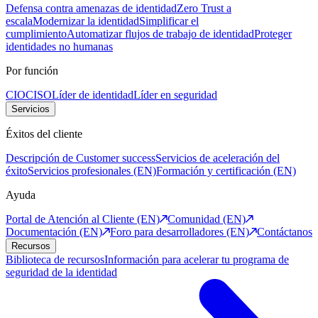
Defensa contra amenazas de identidad
Zero Trust a
escala
Modernizar la identidad
Simplificar el
cumplimiento
Automatizar flujos de trabajo de identidad
Proteger
identidades no humanas
Por función
CIO
CISO
Líder de identidad
Líder en seguridad
Servicios
Éxitos del cliente
Descripción de Customer success
Servicios de aceleración del
éxito
Servicios profesionales (EN)
Formación y certificación (EN)
Ayuda
Portal de Atención al Cliente (EN)
Comunidad (EN)
Documentación (EN)
Foro para desarrolladores (EN)
Contáctanos
Recursos
Biblioteca de recursos
Información para acelerar tu programa de
seguridad de la identidad