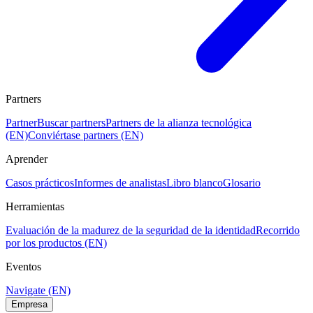
Partners
Partner
Buscar partners
Partners de la alianza tecnológica
(EN)
Conviértase partners (EN)
Aprender
Casos prácticos
Informes de analistas
Libro blanco
Glosario
Herramientas
Evaluación de la madurez de la seguridad de la identidad
Recorrido
por los productos (EN)
Eventos
Navigate (EN)
Empresa