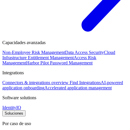
Capacidades avanzadas
Non-Employee Risk Management
Data Access Security
Cloud
Infrastructure Entitlement Management
Access Risk
Management
Harbor Pilot
Password Management
Integrations
Connectors & integrations overview
Find Integrations
AI-powered
application onboarding
Accelerated application management
Software solutions
IdentityIQ
Soluciones
Por caso de uso