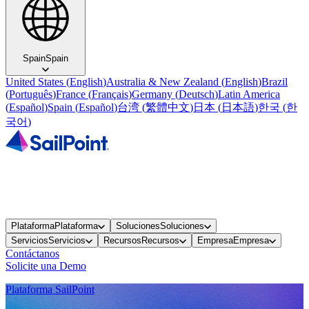
Spain
Spain
United States
(
English
)
Australia & New Zealand
(
English
)
Brazil
(
Português
)
France
(
Français
)
Germany
(
Deutsch
)
Latin America
(
Español
)
Spain
(
Español
)
台湾
(
繁體中文
)
日本
(
日本語
)
한국
(
한
국어
)
Plataforma
Plataforma
Soluciones
Soluciones
Servicios
Servicios
Recursos
Recursos
Empresa
Empresa
Contáctanos
Solicite una Demo
Plataforma SailPoint