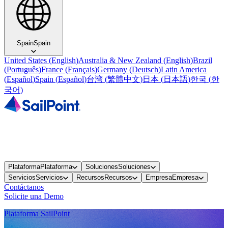
Spain
Spain
United States
(
English
)
Australia & New Zealand
(
English
)
Brazil
(
Português
)
France
(
Français
)
Germany
(
Deutsch
)
Latin America
(
Español
)
Spain
(
Español
)
台湾
(
繁體中文
)
日本
(
日本語
)
한국
(
한
국어
)
Plataforma
Plataforma
Soluciones
Soluciones
Servicios
Servicios
Recursos
Recursos
Empresa
Empresa
Contáctanos
Solicite una Demo
Plataforma SailPoint