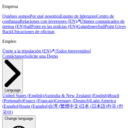
Empresa
Quiénes somos
Por qué nosotros
Equipo de liderazgo
Centro de
confianza
Relaciones con inversores (EN)
Últimos comunicados de
prensa (EN)
SailPoint en las notícias (EN)
Galardones
SailPoint Gives
Back
Ubicaciones de oficinas
Empleo
Únete a la tripulación (EN)
¡Todos bienvenidos!
Contáctanos
Solicite una Demo
Language
United States
(
English
)
Australia & New Zealand
(
English
)
Brazil
(
Português
)
France
(
Français
)
Germany
(
Deutsch
)
Latin America
(
Español
)
Spain
(
Español
)
台湾
(
繁體中文
)
日本
(
日本語
)
한국
(
한
국어
)
Change language