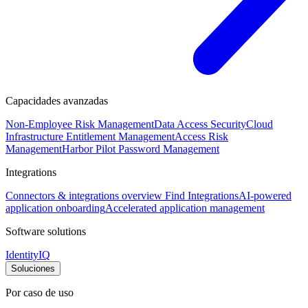
Capacidades avanzadas
Non-Employee Risk Management
Data Access Security
Cloud
Infrastructure Entitlement Management
Access Risk
Management
Harbor Pilot
Password Management
Integrations
Connectors & integrations overview
Find Integrations
AI-powered
application onboarding
Accelerated application management
Software solutions
IdentityIQ
Soluciones
Por caso de uso