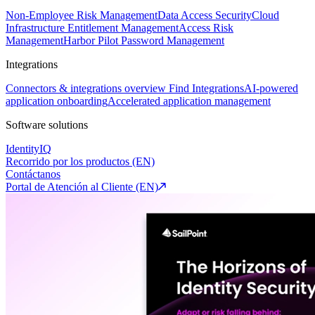
Non-Employee Risk Management
Data Access Security
Cloud
Infrastructure Entitlement Management
Access Risk
Management
Harbor Pilot
Password Management
Integrations
Connectors & integrations overview
Find Integrations
AI-powered
application onboarding
Accelerated application management
Software solutions
IdentityIQ
Recorrido por los productos (EN)
Contáctanos
Portal de Atención al Cliente (EN)