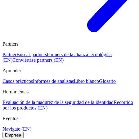
Partners
Partner
Buscar partners
Partners de la alianza tecnológica
(EN)
Conviértase partners (EN)
Aprender
Casos prácticos
Informes de analistas
Libro blanco
Glosario
Herramientas
Evaluación de la madurez de la seguridad de la identidad
Recorrido
por los productos (EN)
Eventos
Navigate (EN)
Empresa