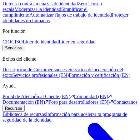
Defensa contra amenazas de identidad
Zero Trust a
escala
Modernizar la identidad
Simplificar el
cumplimiento
Automatizar flujos de trabajo de identidad
Proteger
identidades no humanas
Por función
CIO
CISO
Líder de identidad
Líder en seguridad
Servicios
Éxitos del cliente
Descripción de Customer success
Servicios de aceleración del
éxito
Servicios profesionales (EN)
Formación y certificación (EN)
Ayuda
Portal de Atención al Cliente (EN)
Comunidad (EN)
Documentación (EN)
Foro para desarrolladores (EN)
Contáctanos
Recursos
Biblioteca de recursos
Información para acelerar tu programa de
seguridad de la identidad