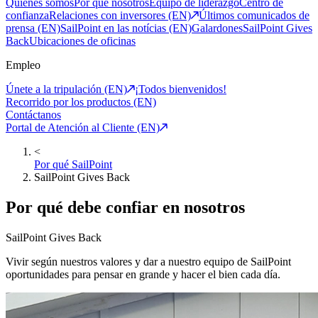
Quiénes somos
Por qué nosotros
Equipo de liderazgo
Centro de
confianza
Relaciones con inversores (EN)
Últimos comunicados de
prensa (EN)
SailPoint en las notícias (EN)
Galardones
SailPoint Gives
Back
Ubicaciones de oficinas
Empleo
Únete a la tripulación (EN)
¡Todos bienvenidos!
Recorrido por los productos (EN)
Contáctanos
Portal de Atención al Cliente (EN)
<
Por qué SailPoint
SailPoint Gives Back
Por qué debe confiar en nosotros
SailPoint Gives Back
Vivir según nuestros valores y dar a nuestro equipo de SailPoint
oportunidades para pensar en grande y hacer el bien cada día.