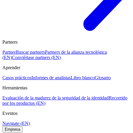
Partners
Partner
Buscar partners
Partners de la alianza tecnológica
(EN)
Conviértase partners (EN)
Aprender
Casos prácticos
Informes de analistas
Libro blanco
Glosario
Herramientas
Evaluación de la madurez de la seguridad de la identidad
Recorrido
por los productos (EN)
Eventos
Navigate (EN)
Empresa