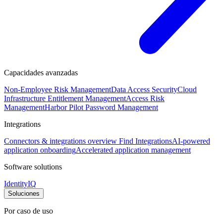
Capacidades avanzadas
Non-Employee Risk Management
Data Access Security
Cloud
Infrastructure Entitlement Management
Access Risk
Management
Harbor Pilot
Password Management
Integrations
Connectors & integrations overview
Find Integrations
AI-powered
application onboarding
Accelerated application management
Software solutions
IdentityIQ
Soluciones
Por caso de uso