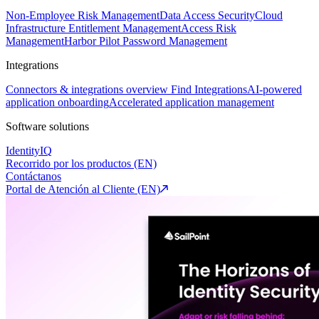
Non-Employee Risk Management
Data Access Security
Cloud
Infrastructure Entitlement Management
Access Risk
Management
Harbor Pilot
Password Management
Integrations
Connectors & integrations overview
Find Integrations
AI-powered
application onboarding
Accelerated application management
Software solutions
IdentityIQ
Recorrido por los productos (EN)
Contáctanos
Portal de Atención al Cliente (EN)