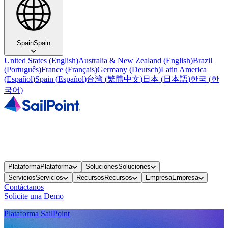
Spain
Spain
United States
(
English
)
Australia & New Zealand
(
English
)
Brazil
(
Português
)
France
(
Français
)
Germany
(
Deutsch
)
Latin America
(
Español
)
Spain
(
Español
)
台湾
(
繁體中文
)
日本
(
日本語
)
한국
(
한
국어
)
Plataforma
Plataforma
Soluciones
Soluciones
Servicios
Servicios
Recursos
Recursos
Empresa
Empresa
Contáctanos
Solicite una Demo
Plataforma SailPoint