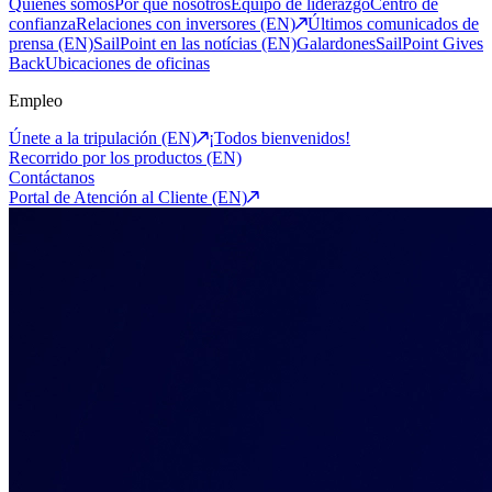
Quiénes somos
Por qué nosotros
Equipo de liderazgo
Centro de
confianza
Relaciones con inversores (EN)
Últimos comunicados de
prensa (EN)
SailPoint en las notícias (EN)
Galardones
SailPoint Gives
Back
Ubicaciones de oficinas
Empleo
Únete a la tripulación (EN)
¡Todos bienvenidos!
Recorrido por los productos (EN)
Contáctanos
Portal de Atención al Cliente (EN)