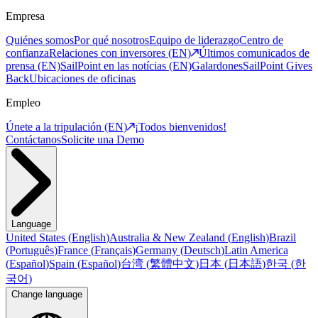
Empresa
Quiénes somos
Por qué nosotros
Equipo de liderazgo
Centro de
confianza
Relaciones con inversores (EN)
Últimos comunicados de
prensa (EN)
SailPoint en las notícias (EN)
Galardones
SailPoint Gives
Back
Ubicaciones de oficinas
Empleo
Únete a la tripulación (EN)
¡Todos bienvenidos!
Contáctanos
Solicite una Demo
Language
United States
(
English
)
Australia & New Zealand
(
English
)
Brazil
(
Português
)
France
(
Français
)
Germany
(
Deutsch
)
Latin America
(
Español
)
Spain
(
Español
)
台湾
(
繁體中文
)
日本
(
日本語
)
한국
(
한
국어
)
Change language