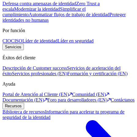
Defensa contra amenazas de identidad
Zero Trust a
escala
Modernizar la identidad
Simplificar el
cumplimiento
Automatizar flujos de trabajo de identidad
Proteger
identidades no humanas
Por función
CIO
CISO
Líder de identidad
Líder en seguridad
Servicios
Éxitos del cliente
Descripción de Customer success
Servicios de aceleración del
éxito
Servicios profesionales (EN)
Formación y certificación (EN)
Ayuda
Portal de Atención al Cliente (EN)
Comunidad (EN)
Documentación (EN)
Foro para desarrolladores (EN)
Contáctanos
Recursos
Biblioteca de recursos
Información para acelerar tu programa de
seguridad de la identidad