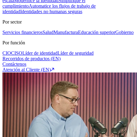
escala
Modernice la identidad
Simplifique el
cumplimiento
Automatice los flujos de trabajo de
identidad
Identidades no humanas seguras
Por sector
Servicios financieros
Salud
Manufactura
Educación superior
Gobierno
Por función
CIO
CISO
Líder de identidad
Líder de seguridad
Recorridos de productos (EN)
Contáctenos
Atención al Cliente (EN)