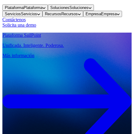
Plataforma
Plataforma
Soluciones
Soluciones
Servicios
Servicios
Recursos
Recursos
Empresa
Empresa
Contáctenos
Solicita una demo
Plataforma SailPoint
Unificada. Inteligente. Poderosa.
Más información