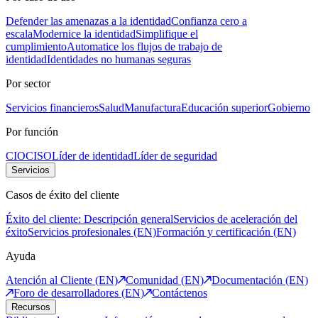
Defender las amenazas a la identidad
Confianza cero a
escala
Modernice la identidad
Simplifique el
cumplimiento
Automatice los flujos de trabajo de
identidad
Identidades no humanas seguras
Por sector
Servicios financieros
Salud
Manufactura
Educación superior
Gobierno
Por función
CIO
CISO
Líder de identidad
Líder de seguridad
Servicios
Casos de éxito del cliente
Éxito del cliente: Descripción general
Servicios de aceleración del
éxito
Servicios profesionales (EN)
Formación y certificación (EN)
Ayuda
Atención al Cliente (EN)
Comunidad (EN)
Documentación (EN)
Foro de desarrolladores (EN)
Contáctenos
Recursos