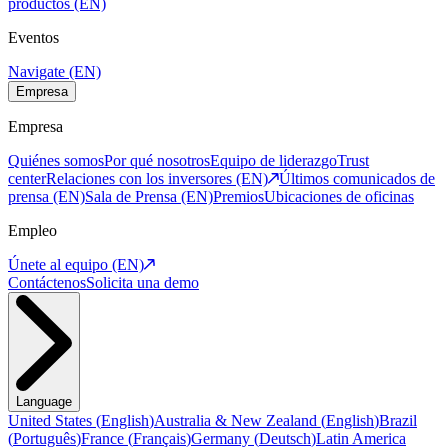
productos (EN)
Eventos
Navigate (EN)
Empresa
Empresa
Quiénes somos
Por qué nosotros
Equipo de liderazgo
Trust
center
Relaciones con los inversores (EN)
Últimos comunicados de
prensa (EN)
Sala de Prensa (EN)
Premios
Ubicaciones de oficinas
Empleo
Únete al equipo (EN)
Contáctenos
Solicita una demo
Language
United States
(
English
)
Australia & New Zealand
(
English
)
Brazil
(
Português
)
France
(
Français
)
Germany
(
Deutsch
)
Latin America