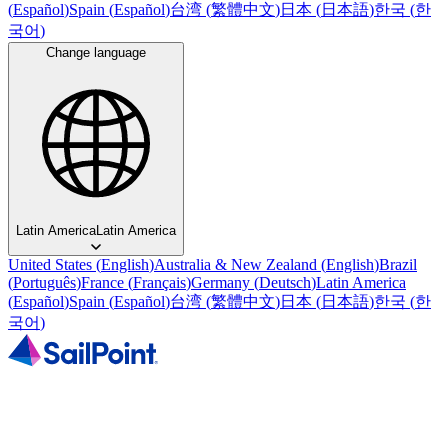
(
Español
)
Spain
(
Español
)
台湾
(
繁體中文
)
日本
(
日本語
)
한국
(
한
국어
)
Change language
Latin America
Latin America
United States
(
English
)
Australia & New Zealand
(
English
)
Brazil
(
Português
)
France
(
Français
)
Germany
(
Deutsch
)
Latin America
(
Español
)
Spain
(
Español
)
台湾
(
繁體中文
)
日本
(
日本語
)
한국
(
한
국어
)