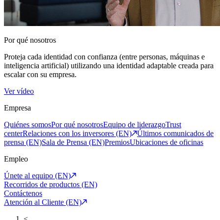
Por qué nosotros
Proteja cada identidad con confianza (entre personas, máquinas e
inteligencia artificial) utilizando una identidad adaptable creada para
escalar con su empresa.
Ver vídeo
Empresa
Quiénes somos
Por qué nosotros
Equipo de liderazgo
Trust
center
Relaciones con los inversores (EN)
Últimos comunicados de
prensa (EN)
Sala de Prensa (EN)
Premios
Ubicaciones de oficinas
Empleo
Únete al equipo (EN)
Recorridos de productos (EN)
Contáctenos
Atención al Cliente (EN)
<