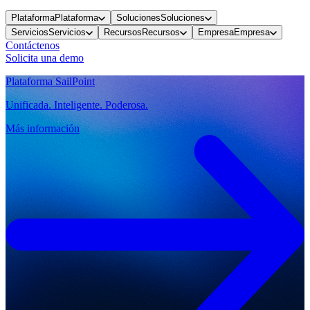
Plataforma
Plataforma
Soluciones
Soluciones
Servicios
Servicios
Recursos
Recursos
Empresa
Empresa
Contáctenos
Solicita una demo
Plataforma SailPoint
Unificada. Inteligente. Poderosa.
Más información