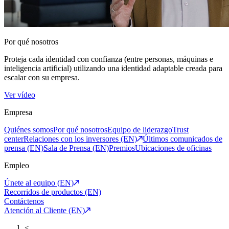
Por qué nosotros
Proteja cada identidad con confianza (entre personas, máquinas e
inteligencia artificial) utilizando una identidad adaptable creada para
escalar con su empresa.
Ver vídeo
Empresa
Quiénes somos
Por qué nosotros
Equipo de liderazgo
Trust
center
Relaciones con los inversores (EN)
Últimos comunicados de
prensa (EN)
Sala de Prensa (EN)
Premios
Ubicaciones de oficinas
Empleo
Únete al equipo (EN)
Recorridos de productos (EN)
Contáctenos
Atención al Cliente (EN)
<