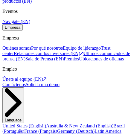
productos (EN)
Eventos
Navigate (EN)
Empresa
Empresa
Quiénes somos
Por qué nosotros
Equipo de liderazgo
Trust
center
Relaciones con los inversores (EN)
Últimos comunicados de
prensa (EN)
Sala de Prensa (EN)
Premios
Ubicaciones de oficinas
Empleo
Únete al equipo (EN)
Contáctenos
Solicita una demo
Language
United States
(
English
)
Australia & New Zealand
(
English
)
Brazil
(
Português
)
France
(
Français
)
Germany
(
Deutsch
)
Latin America