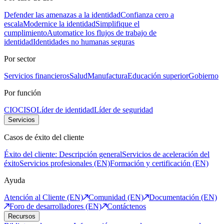
Defender las amenazas a la identidad
Confianza cero a
escala
Modernice la identidad
Simplifique el
cumplimiento
Automatice los flujos de trabajo de
identidad
Identidades no humanas seguras
Por sector
Servicios financieros
Salud
Manufactura
Educación superior
Gobierno
Por función
CIO
CISO
Líder de identidad
Líder de seguridad
Servicios
Casos de éxito del cliente
Éxito del cliente: Descripción general
Servicios de aceleración del
éxito
Servicios profesionales (EN)
Formación y certificación (EN)
Ayuda
Atención al Cliente (EN)
Comunidad (EN)
Documentación (EN)
Foro de desarrolladores (EN)
Contáctenos
Recursos