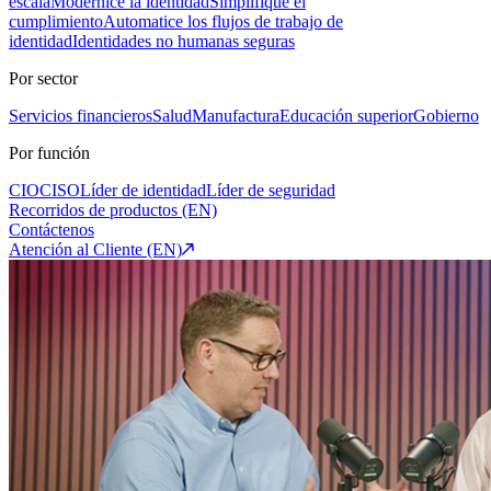
escala
Modernice la identidad
Simplifique el
cumplimiento
Automatice los flujos de trabajo de
identidad
Identidades no humanas seguras
Por sector
Servicios financieros
Salud
Manufactura
Educación superior
Gobierno
Por función
CIO
CISO
Líder de identidad
Líder de seguridad
Recorridos de productos (EN)
Contáctenos
Atención al Cliente (EN)