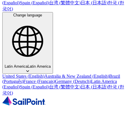
(
Español
)
Spain
(
Español
)
台湾
(
繁體中文
)
日本
(
日本語
)
한국
(
한
국어
)
Change language
Latin America
Latin America
United States
(
English
)
Australia & New Zealand
(
English
)
Brazil
(
Português
)
France
(
Français
)
Germany
(
Deutsch
)
Latin America
(
Español
)
Spain
(
Español
)
台湾
(
繁體中文
)
日本
(
日本語
)
한국
(
한
국어
)