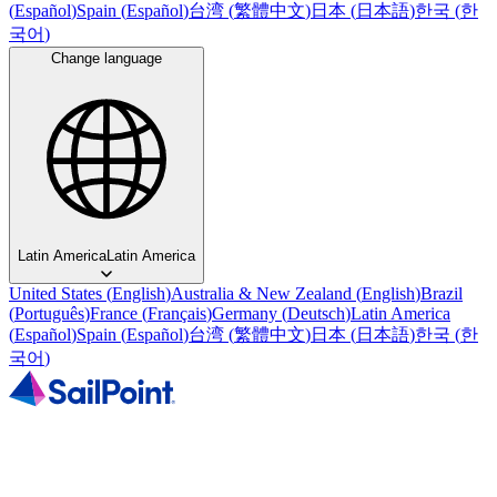
(
Español
)
Spain
(
Español
)
台湾
(
繁體中文
)
日本
(
日本語
)
한국
(
한
국어
)
Change language
Latin America
Latin America
United States
(
English
)
Australia & New Zealand
(
English
)
Brazil
(
Português
)
France
(
Français
)
Germany
(
Deutsch
)
Latin America
(
Español
)
Spain
(
Español
)
台湾
(
繁體中文
)
日本
(
日本語
)
한국
(
한
국어
)