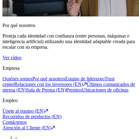
Por qué nosotros
Proteja cada identidad con confianza (entre personas, máquinas e
inteligencia artificial) utilizando una identidad adaptable creada para
escalar con su empresa.
Ver vídeo
Empresa
Quiénes somos
Por qué nosotros
Equipo de liderazgo
Trust
center
Relaciones con los inversores (EN)
Últimos comunicados de
prensa (EN)
Sala de Prensa (EN)
Premios
Ubicaciones de oficinas
Empleo
Únete al equipo (EN)
Recorridos de productos (EN)
Contáctenos
Atención al Cliente (EN)
<