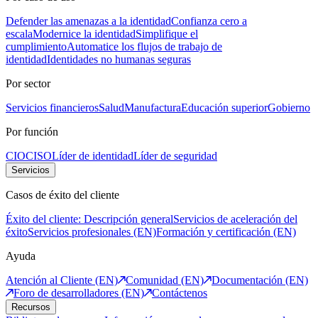
Defender las amenazas a la identidad
Confianza cero a
escala
Modernice la identidad
Simplifique el
cumplimiento
Automatice los flujos de trabajo de
identidad
Identidades no humanas seguras
Por sector
Servicios financieros
Salud
Manufactura
Educación superior
Gobierno
Por función
CIO
CISO
Líder de identidad
Líder de seguridad
Servicios
Casos de éxito del cliente
Éxito del cliente: Descripción general
Servicios de aceleración del
éxito
Servicios profesionales (EN)
Formación y certificación (EN)
Ayuda
Atención al Cliente (EN)
Comunidad (EN)
Documentación (EN)
Foro de desarrolladores (EN)
Contáctenos
Recursos