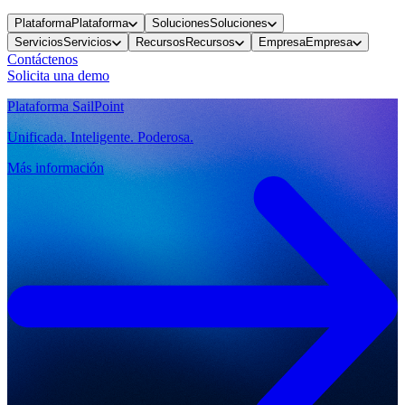
Plataforma
Plataforma
Soluciones
Soluciones
Servicios
Servicios
Recursos
Recursos
Empresa
Empresa
Contáctenos
Solicita una demo
Plataforma SailPoint
Unificada. Inteligente. Poderosa.
Más información