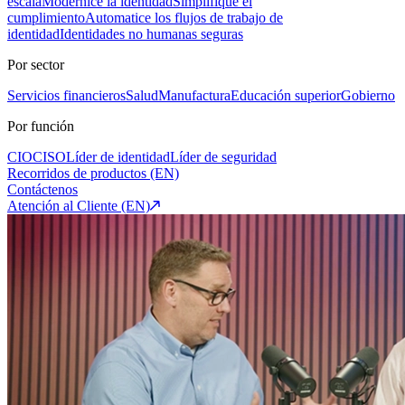
escala
Modernice la identidad
Simplifique el
cumplimiento
Automatice los flujos de trabajo de
identidad
Identidades no humanas seguras
Por sector
Servicios financieros
Salud
Manufactura
Educación superior
Gobierno
Por función
CIO
CISO
Líder de identidad
Líder de seguridad
Recorridos de productos (EN)
Contáctenos
Atención al Cliente (EN)