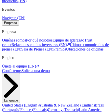
productos (EN)
Eventos
Navigate (EN)
Empresa
Empresa
Quiénes somos
Por qué nosotros
Equipo de liderazgo
Trust
center
Relaciones con los inversores (EN)
Últimos comunicados de
prensa (EN)
Sala de Prensa (EN)
Premios
Ubicaciones de oficinas
Empleo
Únete al equipo (EN)
Contáctenos
Solicita una demo
Language
United States
(
English
)
Australia & New Zealand
(
English
)
Brazil
(
Português
)
France
(
Français
)
Germany
(
Deutsch
)
Latin America