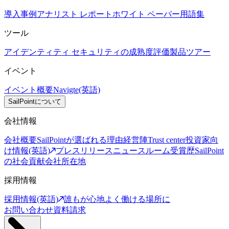
導入事例
アナリスト レポート
ホワイト ペーパー
用語集
ツール
アイデンティティ セキュリティの成熟度評価
製品ツアー
イベント
イベント概要
Navigte(英語)
SailPointについて
会社情報
会社概要
SailPointが選ばれる理由
経営陣
Trust center
投資家向
け情報(英語)
プレスリリース
ニュースルーム
受賞歴
SailPoint
の社会貢献
会社所在地
採用情報
採用情報(英語)
誰もが心地よく働ける場所に
お問い合わせ
資料請求