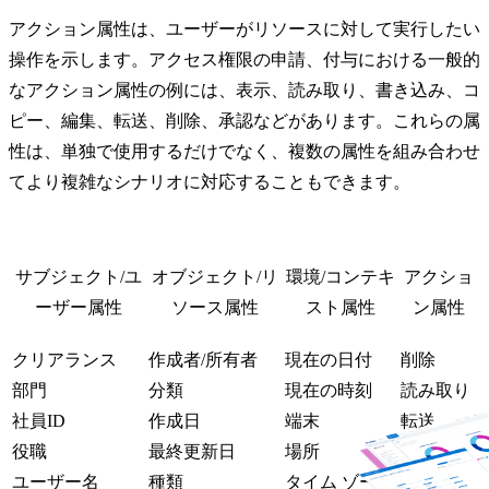
アクション属性は、ユーザーがリソースに対して実行したい
操作を示します。アクセス権限の申請、付与における一般的
なアクション属性の例には、表示、読み取り、書き込み、コ
ピー、編集、転送、削除、承認などがあります。これらの属
性は、単独で使用するだけでなく、複数の属性を組み合わせ
てより複雑なシナリオに対応することもできます。
サブジェクト/ユ
オブジェクト/リ
環境/コンテキ
アクショ
ーザー属性
ソース属性
スト属性
ン属性
クリアランス
作成者/所有者
現在の日付
削除
部門
分類
現在の時刻
読み取り
社員ID
作成日
端末
転送
役職
最終更新日
場所
表示
ユーザー名
種類
タイム ゾーン
書き込み