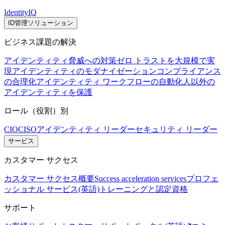
IdentityIQ
ID管理ソリューション
ビジネス課題の解決
アイデンティティ脅威への対策
ゼロ トラストを大規模で実
現
アイデンティティのモダナイゼーション
コンプライアンス
の合理化
アイデンティティ ワークフローの自動化
人以外の
アイデンティティを保護
ロール（役割）別
CIO
CISO
アイデンティティ リーダー
セキュリティ リーダー
サービス
カスタマー サクセス
カスタマー サクセス概要
Success acceleration services
プロフェ
ッショナル サービス(英語)
トレーニングと認定資格
サポート