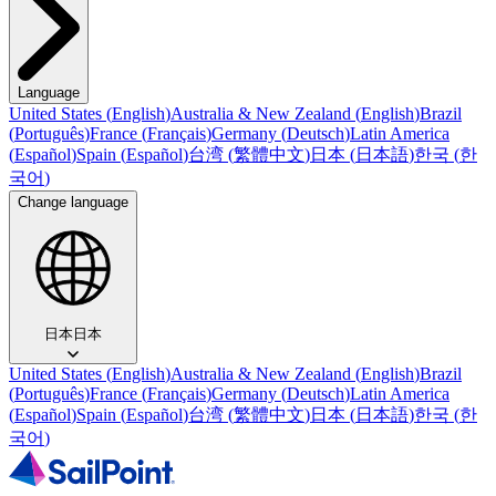
Language
United States
(
English
)
Australia & New Zealand
(
English
)
Brazil
(
Português
)
France
(
Français
)
Germany
(
Deutsch
)
Latin America
(
Español
)
Spain
(
Español
)
台湾
(
繁體中文
)
日本
(
日本語
)
한국
(
한
국어
)
Change language
日本
日本
United States
(
English
)
Australia & New Zealand
(
English
)
Brazil
(
Português
)
France
(
Français
)
Germany
(
Deutsch
)
Latin America
(
Español
)
Spain
(
Español
)
台湾
(
繁體中文
)
日本
(
日本語
)
한국
(
한
국어
)