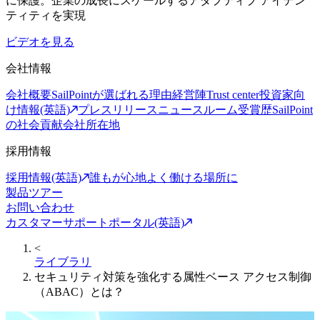
に保護。企業の成長にスケールするアダプティブ アイデン
ティティを実現
ビデオを見る
会社情報
会社概要
SailPointが選ばれる理由
経営陣
Trust center
投資家向
け情報(英語)
プレスリリース
ニュースルーム
受賞歴
SailPoint
の社会貢献
会社所在地
採用情報
採用情報(英語)
誰もが心地よく働ける場所に
製品ツアー
お問い合わせ
カスタマーサポートポータル(英語)
<
ライブラリ
セキュリティ対策を強化する属性ベース アクセス制御
（ABAC）とは？