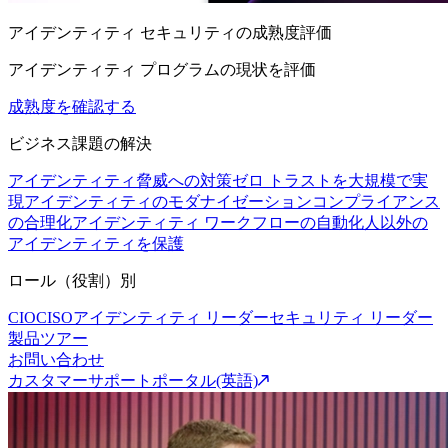
アイデンティティ セキュリティの成熟度評価
アイデンティティ プログラムの現状を評価
成熟度を確認する
ビジネス課題の解決
アイデンティティ脅威への対策
ゼロ トラストを大規模で実
現
アイデンティティのモダナイゼーション
コンプライアンス
の合理化
アイデンティティ ワークフローの自動化
人以外の
アイデンティティを保護
ロール（役割）別
CIO
CISO
アイデンティティ リーダー
セキュリティ リーダー
製品ツアー
お問い合わせ
カスタマーサポートポータル(英語)