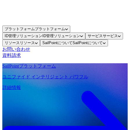
プラットフォーム
プラットフォーム
ID管理ソリューション
ID管理ソリューション
サービス
サービス
リソース
リソース
SailPointについて
SailPointについて
お問い合わせ
資料請求
SailPointプラットフォーム
ユニファイド インテリジェント パワフル
詳細情報