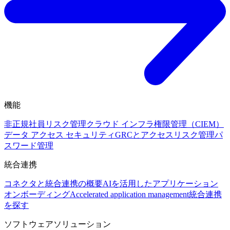
機能
非正規社員リスク管理
クラウド インフラ権限管理（CIEM）
データ アクセス セキュリティ
GRCとアクセスリスク管理
パ
スワード管理
統合連携
コネクタと統合連携の概要
AIを活用したアプリケーション
オンボーディング
Accelerated application management
統合連携
を探す
ソフトウェアソリューション