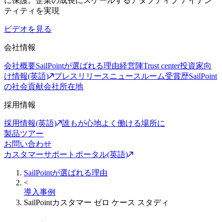
に保護。企業の成長にスケールするアダプティブ アイデン
ティティを実現
ビデオを見る
会社情報
会社概要
SailPointが選ばれる理由
経営陣
Trust center
投資家向
け情報(英語)
プレスリリース
ニュースルーム
受賞歴
SailPoint
の社会貢献
会社所在地
採用情報
採用情報(英語)
誰もが心地よく働ける場所に
製品ツアー
お問い合わせ
カスタマーサポートポータル(英語)
SailPointが選ばれる理由
<
導入事例
SailPointカスタマー ゼロ ケース スタディ