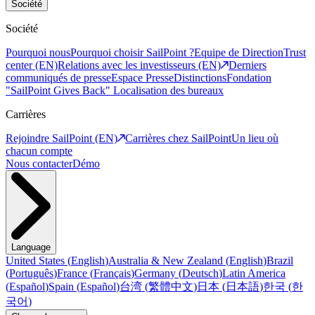
Société
Société
Pourquoi nous
Pourquoi choisir SailPoint ?
Equipe de Direction
Trust
center (EN)
Relations avec les investisseurs (EN)
Derniers
communiqués de presse
Espace Presse
Distinctions
Fondation
"SailPoint Gives Back"
Localisation des bureaux
Carrières
Rejoindre SailPoint (EN)
Carrières chez SailPoint
Un lieu où
chacun compte
Nous contacter
Démo
Language
United States
(
English
)
Australia & New Zealand
(
English
)
Brazil
(
Português
)
France
(
Français
)
Germany
(
Deutsch
)
Latin America
(
Español
)
Spain
(
Español
)
台湾
(
繁體中文
)
日本
(
日本語
)
한국
(
한
국어
)