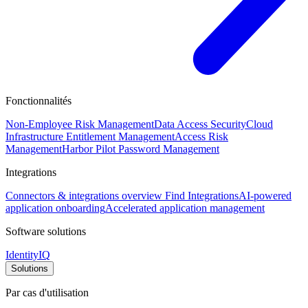
Fonctionnalités
Non-Employee Risk Management
Data Access Security
Cloud
Infrastructure Entitlement Management
Access Risk
Management
Harbor Pilot
Password Management
Integrations
Connectors & integrations overview
Find Integrations
AI-powered
application onboarding
Accelerated application management
Software solutions
IdentityIQ
Solutions
Par cas d'utilisation