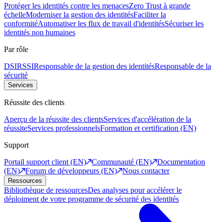
Protéger les identités contre les menaces
Zero Trust à grande
échelle
Moderniser la gestion des identités
Faciliter la
conformité
Automatiser les flux de travail d'identités
Sécuriser les
identités non humaines
Par rôle
DSI
RSSI
Responsable de la gestion des identités
Responsable de la
sécurité
Services
Réussite des clients
Aperçu de la réussite des clients
Services d'accélération de la
réussite
Services professionnels
Formation et certification (EN)
Support
Portail support client (EN)
Communauté (EN)
Documentation
(EN)
Forum de développeurs (EN)
Nous contacter
Ressources
Bibliothèque de ressources
Des analyses pour accélérer le
déploiment de votre programme de sécurité des identités