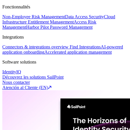
Fonctionnalités
Non-Employee Risk Management
Data Access Security
Cloud
Infrastructure Entitlement Management
Access Risk
Management
Harbor Pilot
Password Management
Integrations
Connectors & integrations overview
Find Integrations
AI-powered
application onboarding
Accelerated application management
Software solutions
IdentityIQ
Découvrez les solutions SailPoint
Nous contacter
Atención al Cliente (EN)