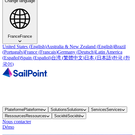
Change language
France
France
United States
(
English
)
Australia & New Zealand
(
English
)
Brazil
(
Português
)
France
(
Français
)
Germany
(
Deutsch
)
Latin America
(
Español
)
Spain
(
Español
)
台湾
(
繁體中文
)
日本
(
日本語
)
한국
(
한
국어
)
Plateforme
Plateforme
Solutions
Solutions
Services
Services
Ressources
Ressources
Société
Société
Nous contacter
Démo