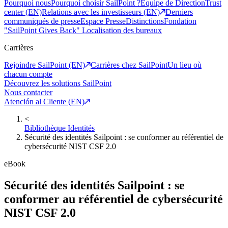
Pourquoi nous
Pourquoi choisir SailPoint ?
Equipe de Direction
Trust
center (EN)
Relations avec les investisseurs (EN)
Derniers
communiqués de presse
Espace Presse
Distinctions
Fondation
"SailPoint Gives Back"
Localisation des bureaux
Carrières
Rejoindre SailPoint (EN)
Carrières chez SailPoint
Un lieu où
chacun compte
Découvrez les solutions SailPoint
Nous contacter
Atención al Cliente (EN)
<
Bibliothèque Identités
Sécurité des identités Sailpoint : se conformer au référentiel de
cybersécurité NIST CSF 2.0
eBook
Sécurité des identités Sailpoint : se
conformer au référentiel de cybersécurité
NIST CSF 2.0