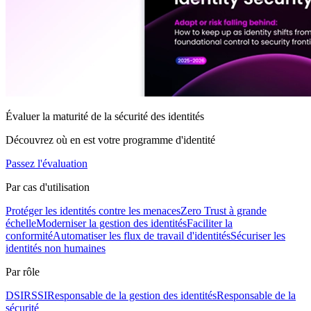
Évaluer la maturité de la sécurité des identités
Découvrez où en est votre programme d'identité
Passez l'évaluation
Par cas d'utilisation
Protéger les identités contre les menaces
Zero Trust à grande
échelle
Moderniser la gestion des identités
Faciliter la
conformité
Automatiser les flux de travail d'identités
Sécuriser les
identités non humaines
Par rôle
DSI
RSSI
Responsable de la gestion des identités
Responsable de la
sécurité