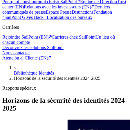
Pourquoi nous
Pourquoi choisir SailPoint ?
Equipe de Direction
Trust
center (EN)
Relations avec les investisseurs (EN)
Derniers
communiqués de presse
Espace Presse
Distinctions
Fondation
"SailPoint Gives Back"
Localisation des bureaux
Carrières
Rejoindre SailPoint (EN)
Carrières chez SailPoint
Un lieu où
chacun compte
Découvrez les solutions SailPoint
Nous contacter
Atención al Cliente (EN)
<
Bibliothèque Identités
Horizons de la sécurité des identités 2024-2025
Rapports spéciaux
Horizons de la sécurité des identités 2024-
2025