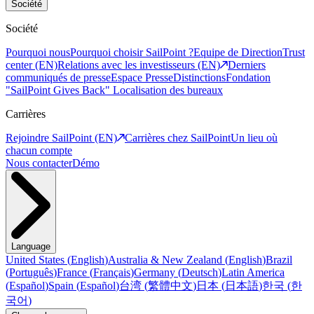
Société
Société
Pourquoi nous
Pourquoi choisir SailPoint ?
Equipe de Direction
Trust
center (EN)
Relations avec les investisseurs (EN)
Derniers
communiqués de presse
Espace Presse
Distinctions
Fondation
"SailPoint Gives Back"
Localisation des bureaux
Carrières
Rejoindre SailPoint (EN)
Carrières chez SailPoint
Un lieu où
chacun compte
Nous contacter
Démo
Language
United States
(
English
)
Australia & New Zealand
(
English
)
Brazil
(
Português
)
France
(
Français
)
Germany
(
Deutsch
)
Latin America
(
Español
)
Spain
(
Español
)
台湾
(
繁體中文
)
日本
(
日本語
)
한국
(
한
국어
)