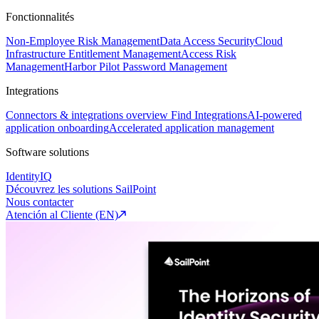
Fonctionnalités
Non-Employee Risk Management
Data Access Security
Cloud
Infrastructure Entitlement Management
Access Risk
Management
Harbor Pilot
Password Management
Integrations
Connectors & integrations overview
Find Integrations
AI-powered
application onboarding
Accelerated application management
Software solutions
IdentityIQ
Découvrez les solutions SailPoint
Nous contacter
Atención al Cliente (EN)