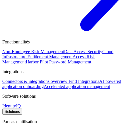
Fonctionnalités
Non-Employee Risk Management
Data Access Security
Cloud
Infrastructure Entitlement Management
Access Risk
Management
Harbor Pilot
Password Management
Integrations
Connectors & integrations overview
Find Integrations
AI-powered
application onboarding
Accelerated application management
Software solutions
IdentityIQ
Solutions
Par cas d'utilisation