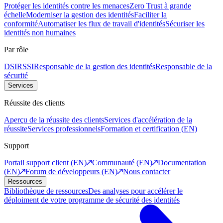
Protéger les identités contre les menaces
Zero Trust à grande
échelle
Moderniser la gestion des identités
Faciliter la
conformité
Automatiser les flux de travail d'identités
Sécuriser les
identités non humaines
Par rôle
DSI
RSSI
Responsable de la gestion des identités
Responsable de la
sécurité
Services
Réussite des clients
Aperçu de la réussite des clients
Services d'accélération de la
réussite
Services professionnels
Formation et certification (EN)
Support
Portail support client (EN)
Communauté (EN)
Documentation
(EN)
Forum de développeurs (EN)
Nous contacter
Ressources
Bibliothèque de ressources
Des analyses pour accélérer le
déploiment de votre programme de sécurité des identités