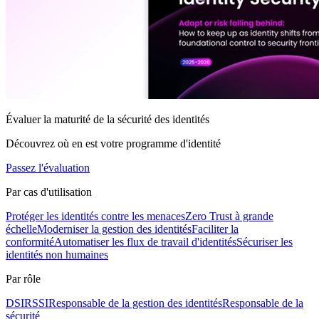
Évaluer la maturité de la sécurité des identités
Découvrez où en est votre programme d'identité
Passez l'évaluation
Par cas d'utilisation
Protéger les identités contre les menaces
Zero Trust à grande
échelle
Moderniser la gestion des identités
Faciliter la
conformité
Automatiser les flux de travail d'identités
Sécuriser les
identités non humaines
Par rôle
DSI
RSSI
Responsable de la gestion des identités
Responsable de la
sécurité