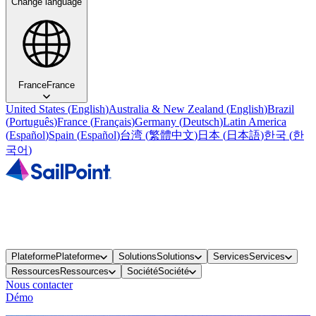
Change language
France
France
United States
(
English
)
Australia & New Zealand
(
English
)
Brazil
(
Português
)
France
(
Français
)
Germany
(
Deutsch
)
Latin America
(
Español
)
Spain
(
Español
)
台湾
(
繁體中文
)
日本
(
日本語
)
한국
(
한
국어
)
Plateforme
Plateforme
Solutions
Solutions
Services
Services
Ressources
Ressources
Société
Société
Nous contacter
Démo