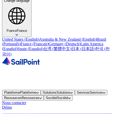
Change language
France
France
United States
(
English
)
Australia & New Zealand
(
English
)
Brazil
(
Português
)
France
(
Français
)
Germany
(
Deutsch
)
Latin America
(
Español
)
Spain
(
Español
)
台湾
(
繁體中文
)
日本
(
日本語
)
한국
(
한
국어
)
Plateforme
Plateforme
Solutions
Solutions
Services
Services
Ressources
Ressources
Société
Société
Nous contacter
Démo