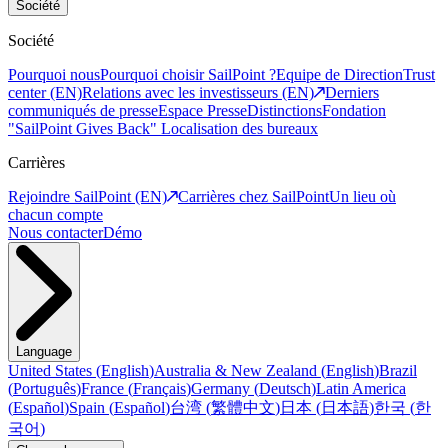
Société
Société
Pourquoi nous
Pourquoi choisir SailPoint ?
Equipe de Direction
Trust
center (EN)
Relations avec les investisseurs (EN)
Derniers
communiqués de presse
Espace Presse
Distinctions
Fondation
"SailPoint Gives Back"
Localisation des bureaux
Carrières
Rejoindre SailPoint (EN)
Carrières chez SailPoint
Un lieu où
chacun compte
Nous contacter
Démo
Language
United States
(
English
)
Australia & New Zealand
(
English
)
Brazil
(
Português
)
France
(
Français
)
Germany
(
Deutsch
)
Latin America
(
Español
)
Spain
(
Español
)
台湾
(
繁體中文
)
日本
(
日本語
)
한국
(
한
국어
)