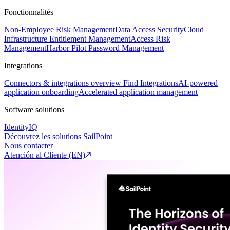
Fonctionnalités
Non-Employee Risk Management
Data Access Security
Cloud
Infrastructure Entitlement Management
Access Risk
Management
Harbor Pilot
Password Management
Integrations
Connectors & integrations overview
Find Integrations
AI-powered
application onboarding
Accelerated application management
Software solutions
IdentityIQ
Découvrez les solutions SailPoint
Nous contacter
Atención al Cliente (EN)