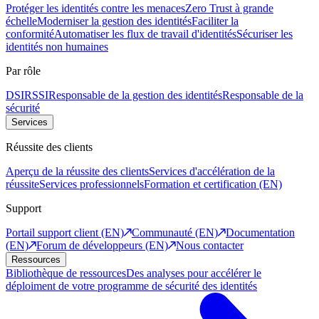
Protéger les identités contre les menaces
Zero Trust à grande
échelle
Moderniser la gestion des identités
Faciliter la
conformité
Automatiser les flux de travail d'identités
Sécuriser les
identités non humaines
Par rôle
DSI
RSSI
Responsable de la gestion des identités
Responsable de la
sécurité
Services
Réussite des clients
Aperçu de la réussite des clients
Services d'accélération de la
réussite
Services professionnels
Formation et certification (EN)
Support
Portail support client (EN)
Communauté (EN)
Documentation
(EN)
Forum de développeurs (EN)
Nous contacter
Ressources
Bibliothèque de ressources
Des analyses pour accélérer le
déploiment de votre programme de sécurité des identités