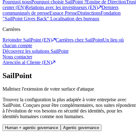
Pourquoi nous
Pourquoi choisir SailPoint ?
Equipe de Direction
Trust
center (EN)
Relations avec les investisseurs (EN)
Derniers
communiqués de presse
Espace Presse
Distinctions
Fondation
"SailPoint Gives Back"
Localisation des bureaux
Carrières
Rejoindre SailPoint (EN)
Carrières chez SailPoint
Un lieu où
chacun compte
Découvrez les solutions SailPoint
Nous contacter
Atención al Cliente (EN)
SailPoint
Maîtrisez l'extension de votre surface d'attaque
Trouvez la configuration la plus adaptée à votre entreprise avec
SailPoint. Conçues pour être complémentaires, nos suites répondent
à l'évolution de vos besoins en sécurité des identités, pour les
identités humaines comme non humaines.
Human + agentic governance
Agentic governance