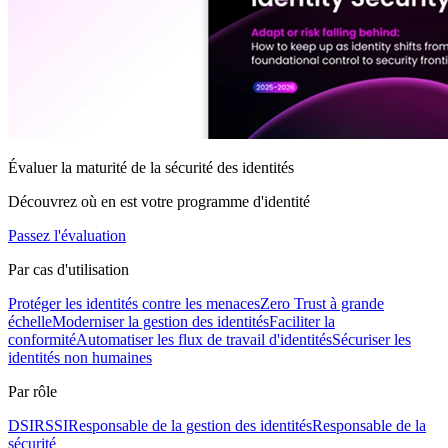
Évaluer la maturité de la sécurité des identités
Découvrez où en est votre programme d'identité
Passez l'évaluation
Par cas d'utilisation
Protéger les identités contre les menaces
Zero Trust à grande
échelle
Moderniser la gestion des identités
Faciliter la
conformité
Automatiser les flux de travail d'identités
Sécuriser les
identités non humaines
Par rôle
DSI
RSSI
Responsable de la gestion des identités
Responsable de la
sécurité