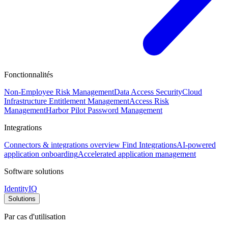
Fonctionnalités
Non-Employee Risk Management
Data Access Security
Cloud
Infrastructure Entitlement Management
Access Risk
Management
Harbor Pilot
Password Management
Integrations
Connectors & integrations overview
Find Integrations
AI-powered
application onboarding
Accelerated application management
Software solutions
IdentityIQ
Solutions
Par cas d'utilisation