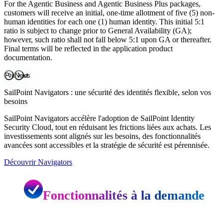
For the Agentic Business and Agentic Business Plus packages,
Access Risk Management
customers will receive an initial, one-time allotment of five (5) non-
human identities for each one (1) human identity. This initial 5:1
ratio is subject to change prior to General Availability (GA);
however, such ratio shall not fall below 5:1 upon GA or thereafter.
Final terms will be reflected in the application product
documentation.
Previous
Next
SailPoint Navigators : une sécurité des identités flexible, selon vos
besoins
SailPoint Navigators accélère l'adoption de SailPoint Identity
Security Cloud, tout en réduisant les frictions liées aux achats. Les
investissements sont alignés sur les besoins, des fonctionnalités
avancées sont accessibles et la stratégie de sécurité est pérennisée.
Découvrir Navigators
Fonctionnalités à la demande