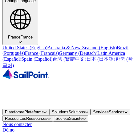
Change language
France
France
United States
(
English
)
Australia & New Zealand
(
English
)
Brazil
(
Português
)
France
(
Français
)
Germany
(
Deutsch
)
Latin America
(
Español
)
Spain
(
Español
)
台湾
(
繁體中文
)
日本
(
日本語
)
한국
(
한
국어
)
Plateforme
Plateforme
Solutions
Solutions
Services
Services
Ressources
Ressources
Société
Société
Nous contacter
Démo