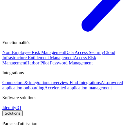
Fonctionnalités
Non-Employee Risk Management
Data Access Security
Cloud
Infrastructure Entitlement Management
Access Risk
Management
Harbor Pilot
Password Management
Integrations
Connectors & integrations overview
Find Integrations
AI-powered
application onboarding
Accelerated application management
Software solutions
IdentityIQ
Solutions
Par cas d'utilisation