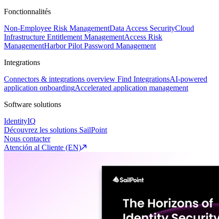
Fonctionnalités
Non-Employee Risk Management
Data Access Security
Cloud
Infrastructure Entitlement Management
Access Risk
Management
Harbor Pilot
Password Management
Integrations
Connectors & integrations overview
Find Integrations
AI-powered
application onboarding
Accelerated application management
Software solutions
IdentityIQ
Découvrez les solutions SailPoint
Nous contacter
Atención al Cliente (EN)