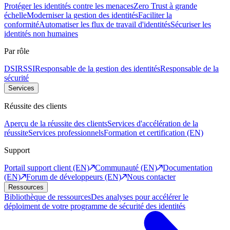
Protéger les identités contre les menaces
Zero Trust à grande
échelle
Moderniser la gestion des identités
Faciliter la
conformité
Automatiser les flux de travail d'identités
Sécuriser les
identités non humaines
Par rôle
DSI
RSSI
Responsable de la gestion des identités
Responsable de la
sécurité
Services
Réussite des clients
Aperçu de la réussite des clients
Services d'accélération de la
réussite
Services professionnels
Formation et certification (EN)
Support
Portail support client (EN)
Communauté (EN)
Documentation
(EN)
Forum de développeurs (EN)
Nous contacter
Ressources
Bibliothèque de ressources
Des analyses pour accélérer le
déploiment de votre programme de sécurité des identités