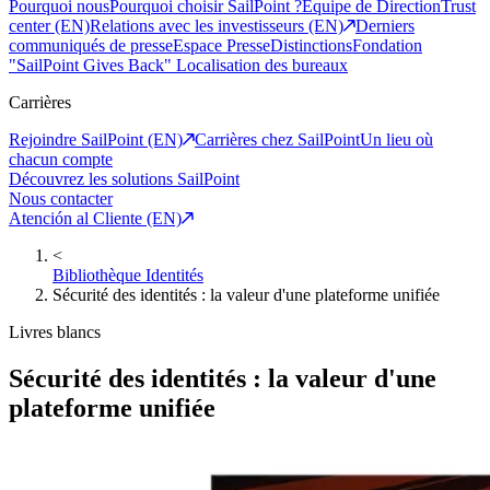
Pourquoi nous
Pourquoi choisir SailPoint ?
Equipe de Direction
Trust
center (EN)
Relations avec les investisseurs (EN)
Derniers
communiqués de presse
Espace Presse
Distinctions
Fondation
"SailPoint Gives Back"
Localisation des bureaux
Carrières
Rejoindre SailPoint (EN)
Carrières chez SailPoint
Un lieu où
chacun compte
Découvrez les solutions SailPoint
Nous contacter
Atención al Cliente (EN)
<
Bibliothèque Identités
Sécurité des identités : la valeur d'une plateforme unifiée
Livres blancs
Sécurité des identités : la valeur d'une
plateforme unifiée