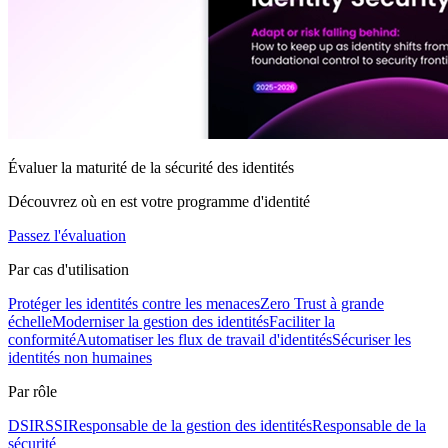
Évaluer la maturité de la sécurité des identités
Découvrez où en est votre programme d'identité
Passez l'évaluation
Par cas d'utilisation
Protéger les identités contre les menaces
Zero Trust à grande
échelle
Moderniser la gestion des identités
Faciliter la
conformité
Automatiser les flux de travail d'identités
Sécuriser les
identités non humaines
Par rôle
DSI
RSSI
Responsable de la gestion des identités
Responsable de la
sécurité