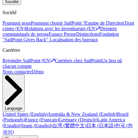
Société
Société
Pourquoi nous
Pourquoi choisir SailPoint ?
Equipe de Direction
Trust
center (EN)
Relations avec les investisseurs (EN)
Derniers
communiqués de presse
Espace Presse
Distinctions
Fondation
"SailPoint Gives Back"
Localisation des bureaux
Carrières
Rejoindre SailPoint (EN)
Carrières chez SailPoint
Un lieu où
chacun compte
Nous contacter
Démo
Language
United States
(
English
)
Australia & New Zealand
(
English
)
Brazil
(
Português
)
France
(
Français
)
Germany
(
Deutsch
)
Latin America
(
Español
)
Spain
(
Español
)
台湾
(
繁體中文
)
日本
(
日本語
)
한국
(
한
국어
)