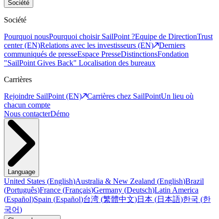
Société
Société
Pourquoi nous
Pourquoi choisir SailPoint ?
Equipe de Direction
Trust
center (EN)
Relations avec les investisseurs (EN)
Derniers
communiqués de presse
Espace Presse
Distinctions
Fondation
"SailPoint Gives Back"
Localisation des bureaux
Carrières
Rejoindre SailPoint (EN)
Carrières chez SailPoint
Un lieu où
chacun compte
Nous contacter
Démo
Language
United States
(
English
)
Australia & New Zealand
(
English
)
Brazil
(
Português
)
France
(
Français
)
Germany
(
Deutsch
)
Latin America
(
Español
)
Spain
(
Español
)
台湾
(
繁體中文
)
日本
(
日本語
)
한국
(
한
국어
)