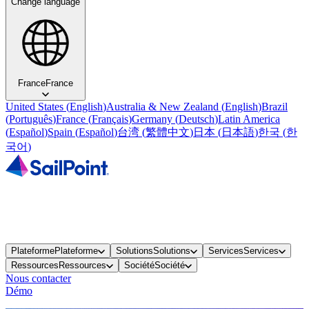
Change language
France
France
United States
(
English
)
Australia & New Zealand
(
English
)
Brazil
(
Português
)
France
(
Français
)
Germany
(
Deutsch
)
Latin America
(
Español
)
Spain
(
Español
)
台湾
(
繁體中文
)
日本
(
日本語
)
한국
(
한
국어
)
Plateforme
Plateforme
Solutions
Solutions
Services
Services
Ressources
Ressources
Société
Société
Nous contacter
Démo