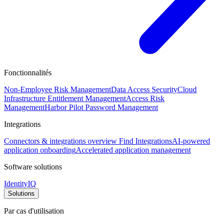
Fonctionnalités
Non-Employee Risk Management
Data Access Security
Cloud
Infrastructure Entitlement Management
Access Risk
Management
Harbor Pilot
Password Management
Integrations
Connectors & integrations overview
Find Integrations
AI-powered
application onboarding
Accelerated application management
Software solutions
IdentityIQ
Solutions
Par cas d'utilisation