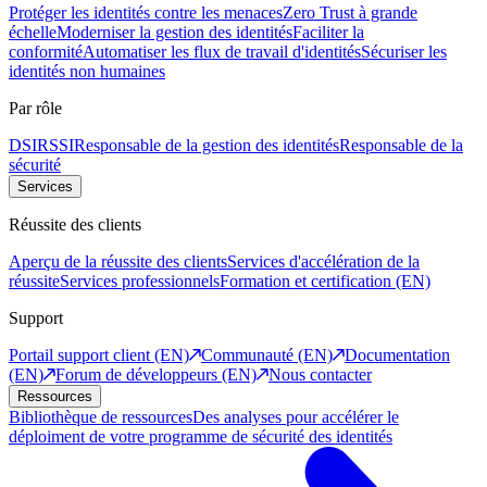
Protéger les identités contre les menaces
Zero Trust à grande
échelle
Moderniser la gestion des identités
Faciliter la
conformité
Automatiser les flux de travail d'identités
Sécuriser les
identités non humaines
Par rôle
DSI
RSSI
Responsable de la gestion des identités
Responsable de la
sécurité
Services
Réussite des clients
Aperçu de la réussite des clients
Services d'accélération de la
réussite
Services professionnels
Formation et certification (EN)
Support
Portail support client (EN)
Communauté (EN)
Documentation
(EN)
Forum de développeurs (EN)
Nous contacter
Ressources
Bibliothèque de ressources
Des analyses pour accélérer le
déploiment de votre programme de sécurité des identités