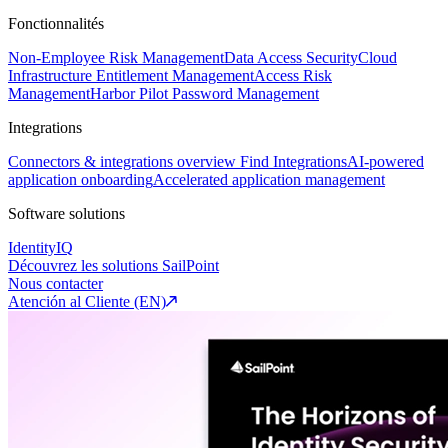
Fonctionnalités
Non-Employee Risk Management
Data Access Security
Cloud
Infrastructure Entitlement Management
Access Risk
Management
Harbor Pilot
Password Management
Integrations
Connectors & integrations overview
Find Integrations
AI-powered
application onboarding
Accelerated application management
Software solutions
IdentityIQ
Découvrez les solutions SailPoint
Nous contacter
Atención al Cliente (EN)