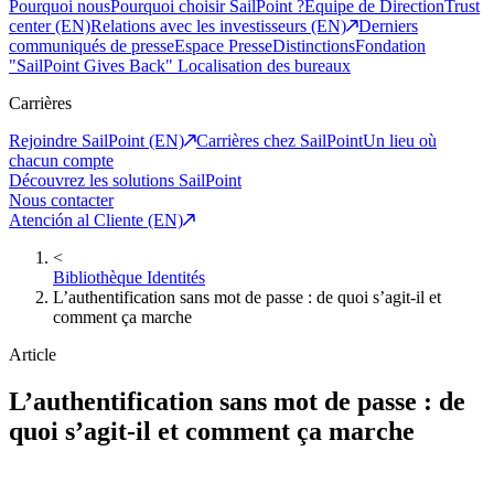
Pourquoi nous
Pourquoi choisir SailPoint ?
Equipe de Direction
Trust
center (EN)
Relations avec les investisseurs (EN)
Derniers
communiqués de presse
Espace Presse
Distinctions
Fondation
"SailPoint Gives Back"
Localisation des bureaux
Carrières
Rejoindre SailPoint (EN)
Carrières chez SailPoint
Un lieu où
chacun compte
Découvrez les solutions SailPoint
Nous contacter
Atención al Cliente (EN)
<
Bibliothèque Identités
L’authentification sans mot de passe : de quoi s’agit-il et
comment ça marche
Article
L’authentification sans mot de passe : de
quoi s’agit-il et comment ça marche