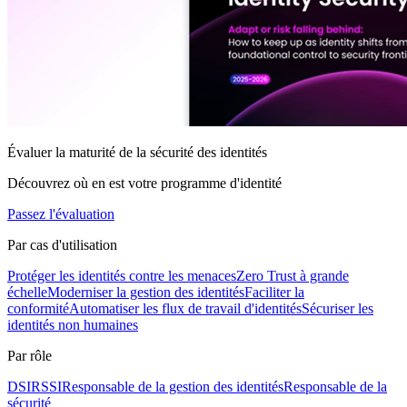
Évaluer la maturité de la sécurité des identités
Découvrez où en est votre programme d'identité
Passez l'évaluation
Par cas d'utilisation
Protéger les identités contre les menaces
Zero Trust à grande
échelle
Moderniser la gestion des identités
Faciliter la
conformité
Automatiser les flux de travail d'identités
Sécuriser les
identités non humaines
Par rôle
DSI
RSSI
Responsable de la gestion des identités
Responsable de la
sécurité