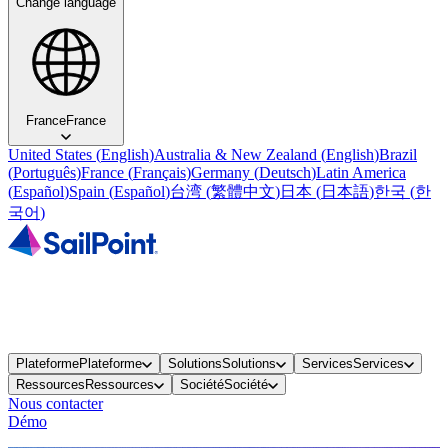
Change language
France
France
United States
(
English
)
Australia & New Zealand
(
English
)
Brazil
(
Português
)
France
(
Français
)
Germany
(
Deutsch
)
Latin America
(
Español
)
Spain
(
Español
)
台湾
(
繁體中文
)
日本
(
日本語
)
한국
(
한
국어
)
Plateforme
Plateforme
Solutions
Solutions
Services
Services
Ressources
Ressources
Société
Société
Nous contacter
Démo