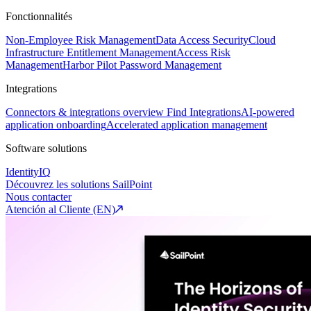
Fonctionnalités
Non-Employee Risk Management
Data Access Security
Cloud
Infrastructure Entitlement Management
Access Risk
Management
Harbor Pilot
Password Management
Integrations
Connectors & integrations overview
Find Integrations
AI-powered
application onboarding
Accelerated application management
Software solutions
IdentityIQ
Découvrez les solutions SailPoint
Nous contacter
Atención al Cliente (EN)