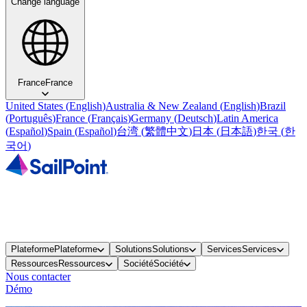
Change language
France
France
United States
(
English
)
Australia & New Zealand
(
English
)
Brazil
(
Português
)
France
(
Français
)
Germany
(
Deutsch
)
Latin America
(
Español
)
Spain
(
Español
)
台湾
(
繁體中文
)
日本
(
日本語
)
한국
(
한
국어
)
Plateforme
Plateforme
Solutions
Solutions
Services
Services
Ressources
Ressources
Société
Société
Nous contacter
Démo