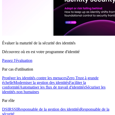
Évaluer la maturité de la sécurité des identités
Découvrez où en est votre programme d'identité
Passez l'évaluation
Par cas d'utilisation
Protéger les identités contre les menaces
Zero Trust à grande
échelle
Moderniser la gestion des identités
Faciliter la
conformité
Automatiser les flux de travail d'identités
Sécuriser les
identités non humaines
Par rôle
DSI
RSSI
Responsable de la gestion des identités
Responsable de la
sécurité