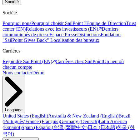
Société
Société
Pourquoi nous
Pourquoi choisir SailPoint ?
Equipe de Direction
Trust
center (EN)
Relations avec les investisseurs (EN)
Derniers
communiqués de presse
Espace Presse
Distinctions
Fondation
"SailPoint Gives Back"
Localisation des bureaux
Carrières
Rejoindre SailPoint (EN)
Carrières chez SailPoint
Un lieu où
chacun compte
Nous contacter
Démo
Language
United States
(
English
)
Australia & New Zealand
(
English
)
Brazil
(
Português
)
France
(
Français
)
Germany
(
Deutsch
)
Latin America
(
Español
)
Spain
(
Español
)
台湾
(
繁體中文
)
日本
(
日本語
)
한국
(
한
국어
)