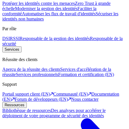
Protéger les identités contre les menaces
Zero Trust à grande
échelle
Moderniser la gestion des identités
Faciliter la
conformité
Automatiser les flux de travail d'identités
Sécuriser les
identités non humaines
Par rôle
DSI
RSSI
Responsable de la gestion des identités
Responsable de la
sécurité
Services
Réussite des clients
Aperçu de la réussite des clients
Services d'accélération de la
réussite
Services professionnels
Formation et certification (EN)
Support
Portail support client (EN)
Communauté (EN)
Documentation
(EN)
Forum de développeurs (EN)
Nous contacter
Ressources
Bibliothèque de ressources
Des analyses pour accélérer le
déploiment de votre programme de sécurité des identités