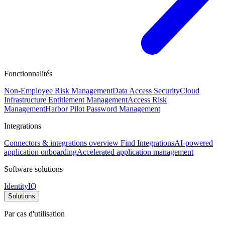
Fonctionnalités
Non-Employee Risk Management
Data Access Security
Cloud
Infrastructure Entitlement Management
Access Risk
Management
Harbor Pilot
Password Management
Integrations
Connectors & integrations overview
Find Integrations
AI-powered
application onboarding
Accelerated application management
Software solutions
IdentityIQ
Solutions
Par cas d'utilisation