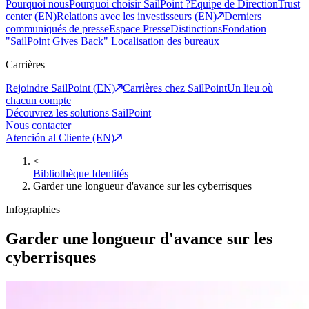
Pourquoi nous
Pourquoi choisir SailPoint ?
Equipe de Direction
Trust
center (EN)
Relations avec les investisseurs (EN)
Derniers
communiqués de presse
Espace Presse
Distinctions
Fondation
"SailPoint Gives Back"
Localisation des bureaux
Carrières
Rejoindre SailPoint (EN)
Carrières chez SailPoint
Un lieu où
chacun compte
Découvrez les solutions SailPoint
Nous contacter
Atención al Cliente (EN)
<
Bibliothèque Identités
Garder une longueur d'avance sur les cyberrisques
Infographies
Garder une longueur d'avance sur les
cyberrisques