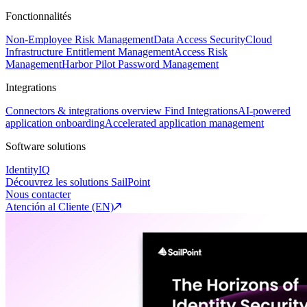
Fonctionnalités
Non-Employee Risk Management
Data Access Security
Cloud
Infrastructure Entitlement Management
Access Risk
Management
Harbor Pilot
Password Management
Integrations
Connectors & integrations overview
Find Integrations
AI-powered
application onboarding
Accelerated application management
Software solutions
IdentityIQ
Découvrez les solutions SailPoint
Nous contacter
Atención al Cliente (EN)