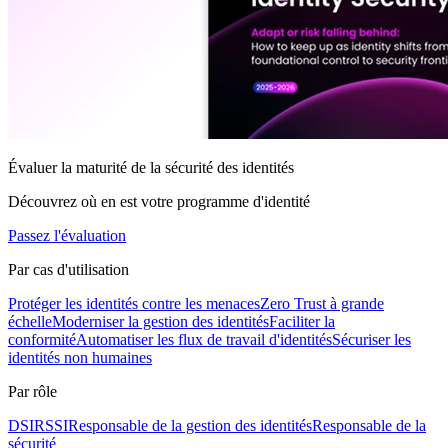
Évaluer la maturité de la sécurité des identités
Découvrez où en est votre programme d'identité
Passez l'évaluation
Par cas d'utilisation
Protéger les identités contre les menaces
Zero Trust à grande
échelle
Moderniser la gestion des identités
Faciliter la
conformité
Automatiser les flux de travail d'identités
Sécuriser les
identités non humaines
Par rôle
DSI
RSSI
Responsable de la gestion des identités
Responsable de la
sécurité