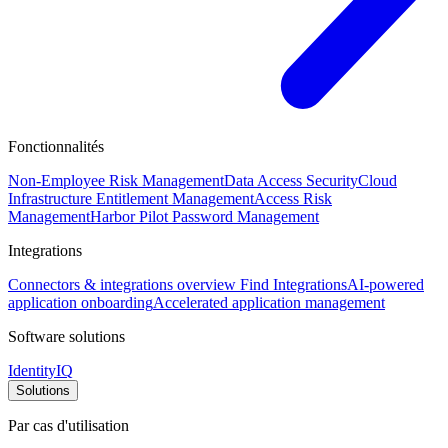
Fonctionnalités
Non-Employee Risk Management
Data Access Security
Cloud
Infrastructure Entitlement Management
Access Risk
Management
Harbor Pilot
Password Management
Integrations
Connectors & integrations overview
Find Integrations
AI-powered
application onboarding
Accelerated application management
Software solutions
IdentityIQ
Solutions
Par cas d'utilisation