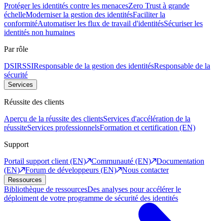
Protéger les identités contre les menaces
Zero Trust à grande
échelle
Moderniser la gestion des identités
Faciliter la
conformité
Automatiser les flux de travail d'identités
Sécuriser les
identités non humaines
Par rôle
DSI
RSSI
Responsable de la gestion des identités
Responsable de la
sécurité
Services
Réussite des clients
Aperçu de la réussite des clients
Services d'accélération de la
réussite
Services professionnels
Formation et certification (EN)
Support
Portail support client (EN)
Communauté (EN)
Documentation
(EN)
Forum de développeurs (EN)
Nous contacter
Ressources
Bibliothèque de ressources
Des analyses pour accélérer le
déploiment de votre programme de sécurité des identités