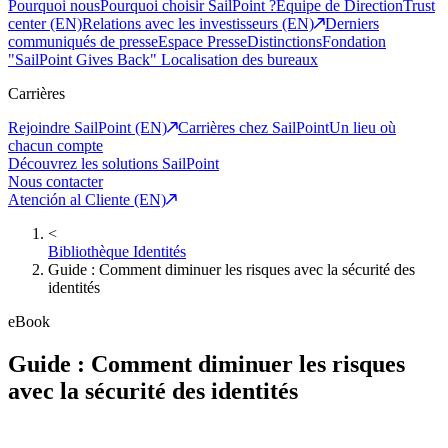
Pourquoi nous
Pourquoi choisir SailPoint ?
Equipe de Direction
Trust
center (EN)
Relations avec les investisseurs (EN)
Derniers
communiqués de presse
Espace Presse
Distinctions
Fondation
"SailPoint Gives Back"
Localisation des bureaux
Carrières
Rejoindre SailPoint (EN)
Carrières chez SailPoint
Un lieu où
chacun compte
Découvrez les solutions SailPoint
Nous contacter
Atención al Cliente (EN)
<
Bibliothèque Identités
Guide : Comment diminuer les risques avec la sécurité des
identités
eBook
Guide : Comment diminuer les risques
avec la sécurité des identités