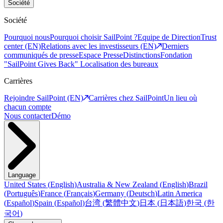
Société
Société
Pourquoi nous
Pourquoi choisir SailPoint ?
Equipe de Direction
Trust
center (EN)
Relations avec les investisseurs (EN)
Derniers
communiqués de presse
Espace Presse
Distinctions
Fondation
"SailPoint Gives Back"
Localisation des bureaux
Carrières
Rejoindre SailPoint (EN)
Carrières chez SailPoint
Un lieu où
chacun compte
Nous contacter
Démo
Language
United States
(
English
)
Australia & New Zealand
(
English
)
Brazil
(
Português
)
France
(
Français
)
Germany
(
Deutsch
)
Latin America
(
Español
)
Spain
(
Español
)
台湾
(
繁體中文
)
日本
(
日本語
)
한국
(
한
국어
)