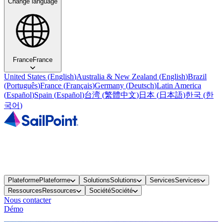
Change language
France
France
United States
(
English
)
Australia & New Zealand
(
English
)
Brazil
(
Português
)
France
(
Français
)
Germany
(
Deutsch
)
Latin America
(
Español
)
Spain
(
Español
)
台湾
(
繁體中文
)
日本
(
日本語
)
한국
(
한
국어
)
Plateforme
Plateforme
Solutions
Solutions
Services
Services
Ressources
Ressources
Société
Société
Nous contacter
Démo