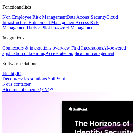
Fonctionnalités
Non-Employee Risk Management
Data Access Security
Cloud
Infrastructure Entitlement Management
Access Risk
Management
Harbor Pilot
Password Management
Integrations
Connectors & integrations overview
Find Integrations
AI-powered
application onboarding
Accelerated application management
Software solutions
IdentityIQ
Découvrez les solutions SailPoint
Nous contacter
Atención al Cliente (EN)