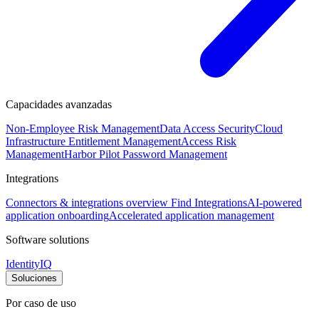
Capacidades avanzadas
Non-Employee Risk Management
Data Access Security
Cloud
Infrastructure Entitlement Management
Access Risk
Management
Harbor Pilot
Password Management
Integrations
Connectors & integrations overview
Find Integrations
AI-powered
application onboarding
Accelerated application management
Software solutions
IdentityIQ
Soluciones
Por caso de uso