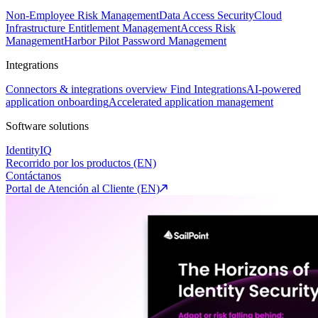
Non-Employee Risk Management
Data Access Security
Cloud
Infrastructure Entitlement Management
Access Risk
Management
Harbor Pilot
Password Management
Integrations
Connectors & integrations overview
Find Integrations
AI-powered
application onboarding
Accelerated application management
Software solutions
IdentityIQ
Recorrido por los productos (EN)
Contáctanos
Portal de Atención al Cliente (EN)