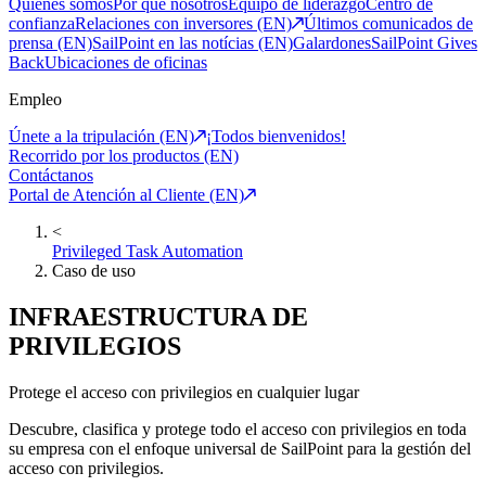
Quiénes somos
Por qué nosotros
Equipo de liderazgo
Centro de
confianza
Relaciones con inversores (EN)
Últimos comunicados de
prensa (EN)
SailPoint en las notícias (EN)
Galardones
SailPoint Gives
Back
Ubicaciones de oficinas
Empleo
Únete a la tripulación (EN)
¡Todos bienvenidos!
Recorrido por los productos (EN)
Contáctanos
Portal de Atención al Cliente (EN)
<
Privileged Task Automation
Caso de uso
INFRAESTRUCTURA DE
PRIVILEGIOS
Protege el acceso con privilegios en cualquier lugar
Descubre, clasifica y protege todo el acceso con privilegios en toda
su empresa con el enfoque universal de SailPoint para la gestión del
acceso con privilegios.