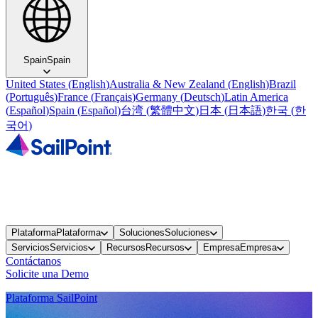
Spain
Spain
United States
(
English
)
Australia & New Zealand
(
English
)
Brazil
(
Português
)
France
(
Français
)
Germany
(
Deutsch
)
Latin America
(
Español
)
Spain
(
Español
)
台湾
(
繁體中文
)
日本
(
日本語
)
한국
(
한
국어
)
Plataforma
Plataforma
Soluciones
Soluciones
Servicios
Servicios
Recursos
Recursos
Empresa
Empresa
Contáctanos
Solicite una Demo
Plataforma SailPoint