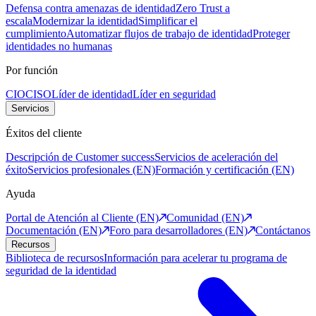
Defensa contra amenazas de identidad
Zero Trust a
escala
Modernizar la identidad
Simplificar el
cumplimiento
Automatizar flujos de trabajo de identidad
Proteger
identidades no humanas
Por función
CIO
CISO
Líder de identidad
Líder en seguridad
Servicios
Éxitos del cliente
Descripción de Customer success
Servicios de aceleración del
éxito
Servicios profesionales (EN)
Formación y certificación (EN)
Ayuda
Portal de Atención al Cliente (EN)
Comunidad (EN)
Documentación (EN)
Foro para desarrolladores (EN)
Contáctanos
Recursos
Biblioteca de recursos
Información para acelerar tu programa de
seguridad de la identidad